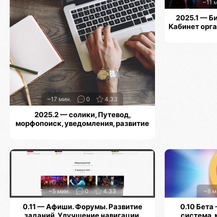
~11 
2025.1 — Б
Кабинет орг
~17 мин.
0
4.33
2025.2 — солики, Путевод,
морфопоиск, уведомления, развитие
хабов, профилей, навигации и заданий
~5 мин.
0
4.33
~8 м
0.11 — Афиши. Форумы. Развитие
0.10 Бета
заданий. Улучшение навигации.
система,