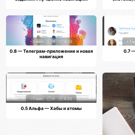
~3 мин.
0
4.33
< 1 м
0.8 — Телеграм-приложение и новая
0.7 
навигация
~1 мин.
0
4.33
0.5 Альфа — Хабы и атомы