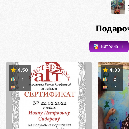
Подаро
Витрина
0
4.50
4.33
1
2
3
2