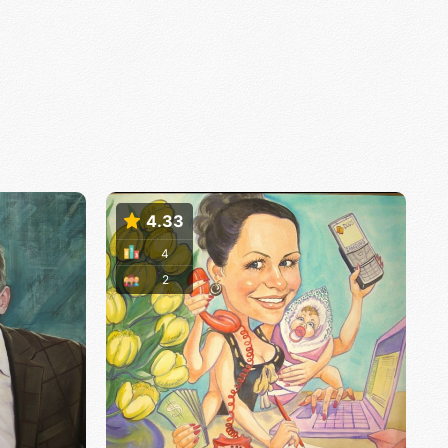
4.33
4
2