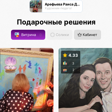
Арефьева Раиса Дмитриевна
Художник-педагог
Подарочные решения
Витрина
0
Солики
Кабинет
4.33
3
2