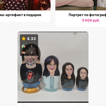
на-артефакт в подарок
Портрет по фотогра
5 000 руб.
4.33
5
2