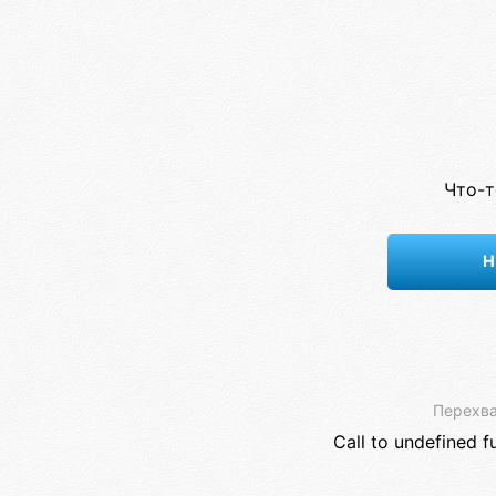
Что-т
Н
Перехва
Call to undefined f