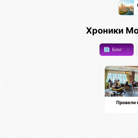
Хроники Мо
Блог
0
< 1 м
Провели 