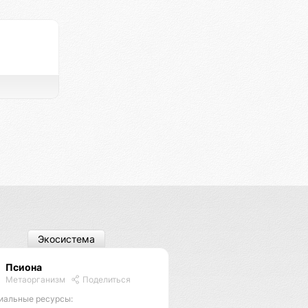
Экосистема
Псиона
Метаорганизм
Поделиться
иальные ресурсы: