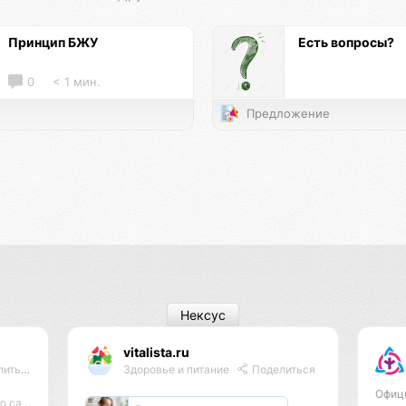
Принцип БЖУ
Есть вопросы?
0
< 1 мин.
Предложение
Нексус
vitalista.ru
ться
Здоровье и питание
Поделиться
Офиц
ажное.