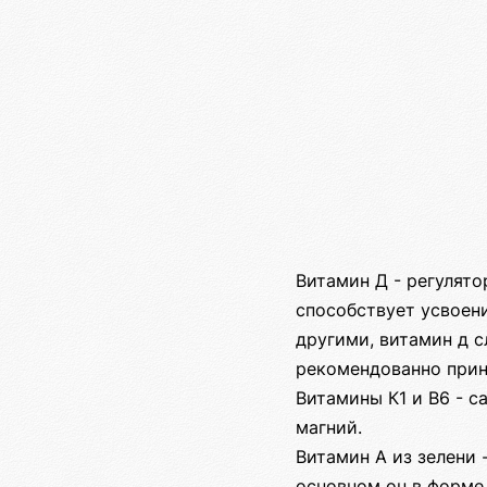
Витамин Д - регулят
способствует усвоен
другими, витамин д с
рекомендованно прини
Витамины К1 и В6 - с
магний.
Витамин А из зелени 
основном он в форме 