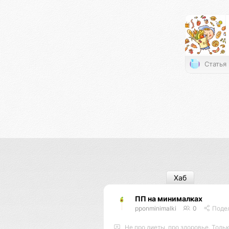
Статья
Хаб
ПП на минималках
pponminimalki
0
Подели
Не про диеты, про здоровье. Только самое в