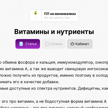
ПП на минималках
Не про диеты, про здоровье. Только самое важное.
Витамины и нутриенты
Статья
Солики
Кабинет
ор обмена фосфора и кальция, иммуномодулятор, онкоп
ию витамина А, а так же выводит свинцовую интоксика
ложно получить из продуктов, именно поэтому в холод
мать его в качестве добавки.
амые доступные из спектра нутриентов. Дефицитны, как
- это про витамин, а не бодоступная форма витамина А 
бета-каротина - это про витамин, который необходимо