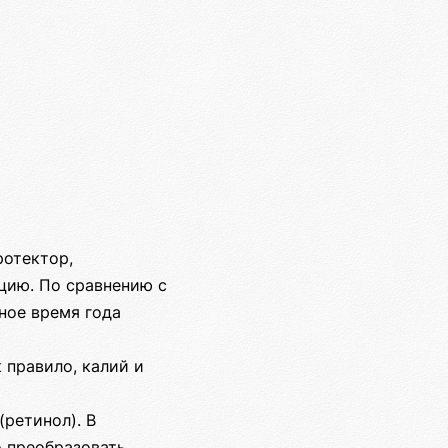
ротектор,
цию. По сравнению с
ное время года
 правило, калий и
(ретинол). В
 преобразовать.