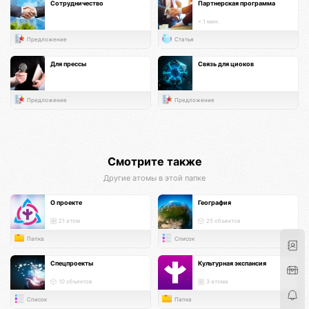
Сотрудничество
Партнерская программа
< 1 мин.
Предложение
Статья
Для прессы
Связь для циоков
Предложение
Предложение
Смотрите также
Другие атомы в этой папке
О проекте
География
21 атом
25 объектов
Папка
Список
Спецпроекты
Культурная экспансия
10 объектов
3 атома
Список
Папка