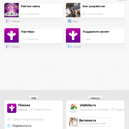
Рейтинг хабов
Блог разработки
13 объектов
14 публикаций
Список
Блог
Партнёры
Поддержать проект
11 объектов
< 1 мин.
Список
Статья
Хаб
Нексус
Псиона
vitalista.ru
psiona
Поделиться
Здоровье и питание
Поделить
Cимулятор ноосферы
Виталиста
Официальный хаб
Подписаться