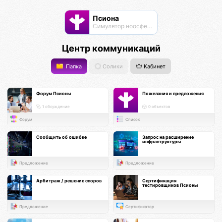
Псиона
Cимулятор ноосферы
Центр коммуникаций
Папка
Солики
Кабинет
Форум Псионы
Пожелания и предложения
1 обсуждение
0 объектов
Форум
Список
Сообщить об ошибке
Запрос на расширение
инфраструктуры
Предложение
Предложение
Арбитраж / решение споров
Сертификация
тестировщиков Псионы
Предложение
Сертификатор