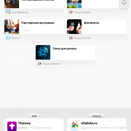
Сертификатор
Предложение
Партнерская программа
Для прессы
< 1 мин.
Статья
Предложение
Связь для циоков
Предложение
Хаб
Нексус
Псиона
vitalista.ru
psiona
Поделиться
Здоровье и питание
Поделить