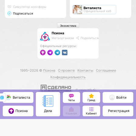
Cимулятор ноосферы
Виталиста
Официальный хаб
Подписаться
Экосистема
Псиона
Метаорганизм
Поделиться
Официальные ресурсы:
1995–2026 ©
Псиона
О проекте
Контакты
Соглашение
Конфиденциальность
С нами КО 🕉️
Виталиста
Войти
Чаты
Гринд
Псиона
Регистрация
Дела
Кошелёк
Кабинет