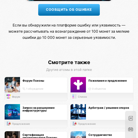
Если вы обнаружили на платформе ошибку или уязвимость —
можете рассчитывать на вознаграждение от 100 монет за мелкие
ошибки до 10 000 монет за серьезные уязвимости.
Смотрите также
Другие атомы в этой папке
Форум Псионы
Пожелания и предложения
1 обсуждение
0 объектов
Форум
Список
Запрос на расширение
Арбитраж / решение споров
инфраструктуры
Предложение
Предложение
Сертификация
Сотрудничество
тестировщиков Псионы