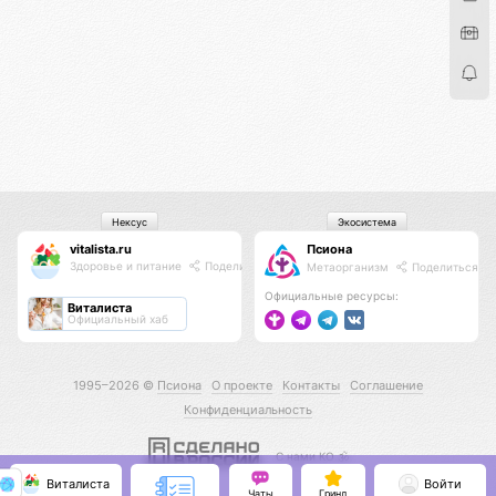
Нексус
Экосистема
vitalista.ru
Псиона
Здоровье и питание
Поделиться
Метаорганизм
Поделиться
Официальные ресурсы:
Виталиста
Официальный хаб
1995–2026 ©
Псиона
О проекте
Контакты
Соглашение
Конфиденциальность
С нами КО 🕉️
Виталиста
Войти
Чаты
Гринд