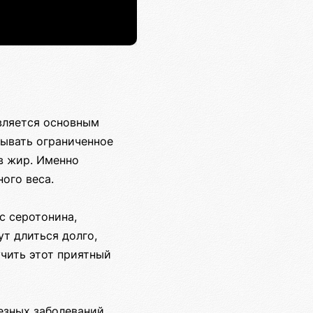
является основным
тывать ограниченное
 в жир. Именно
ого веса.
с серотонина,
ут длиться долго,
чить этот приятный
езных заболеваний,