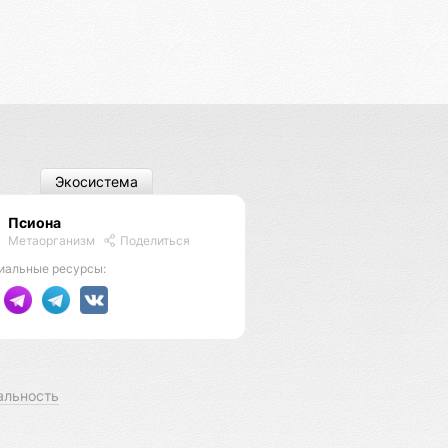
Экосистема
Псиона
Метаорганизм
Поделиться
иальные ресурсы:
альность