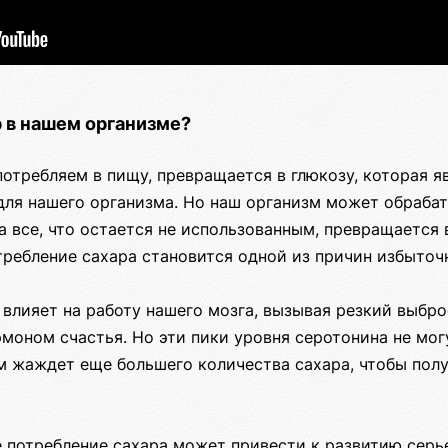
р в нашем организме?
потребляем в пищу, превращается в глюкозу, которая 
для нашего организма. Но наш организм может обраба
а все, что остается не использованным, превращается
ребление сахара становится одной из причин избыточн
влияет на работу нашего мозга, вызывая резкий выбро
моном счастья. Но эти пики уровня серотонина не мог
м жаждет еще большего количества сахара, чтобы полу
е потребление сахара может привести к развитию серь