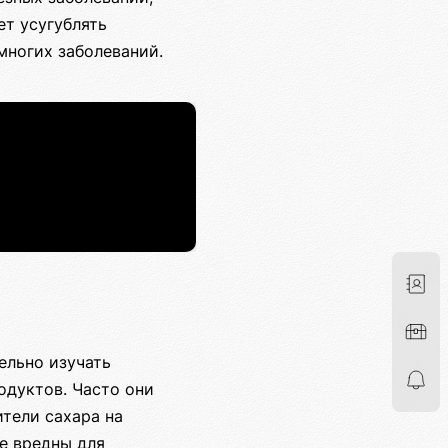
ет усугублять
многих заболеваний.
ельно изучать
родуктов. Часто они
тели сахара на
е вредны для