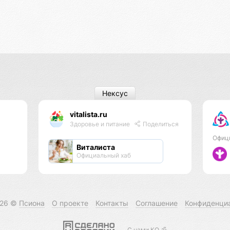
Нексус
vitalista.ru
Здоровье и питание
Поделиться
Офиц
Виталиста
Официальный хаб
026 ©
Псиона
О проекте
Контакты
Соглашение
Конфиденци