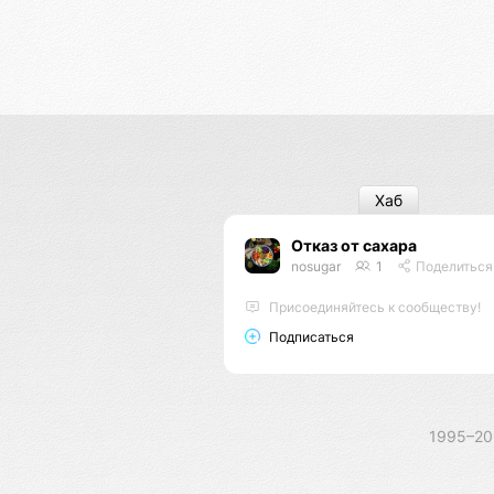
Хаб
Отказ от сахара
nosugar
1
Поделиться
Присоединяйтесь к сообществу!
Подписаться
1995–2