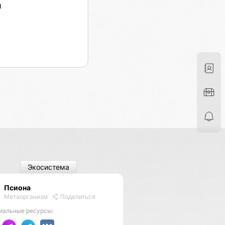
я
Экосистема
Псиона
Метаорганизм
Поделиться
иальные ресурсы: