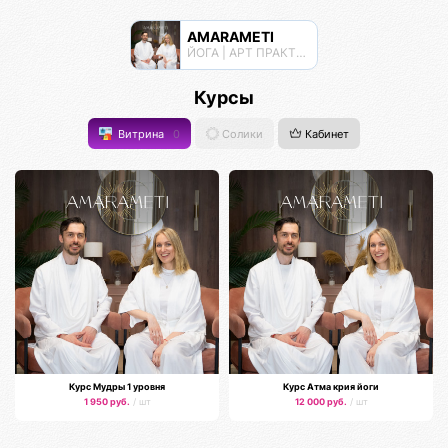
AMARAMETI
ЙОГА | АРТ ПРАКТИКИ | МЕДИТАЦИИ
Курсы
Витрина
0
Солики
Кабинет
Курс Мудры 1 уровня
Курс Атма крия йоги
1 950 руб.
/ шт
12 000 руб.
/ шт