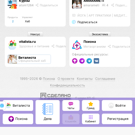
Курсы
AMARAMETI
atom1264
Поделиться
amarameti
4
Поделиться
ЙОГА | АРТ ПРАКТИКИ | МЕДИТАЦИИ
Продукты
Управляет
2
Хаб
Подписаться
Нексус
Экосистема
vitalista.ru
Псиона
Здоровье и питание
Поделиться
Метаорганизм
Поделиться
Официальные ресурсы:
Виталиста
Официальный хаб
1995–2026 ©
Псиона
О проекте
Контакты
Соглашение
Конфиденциальность
С нами КО 🕉️
Виталиста
Войти
Чаты
Гринд
Псиона
Регистрация
Дела
Кошелёк
Кабинет