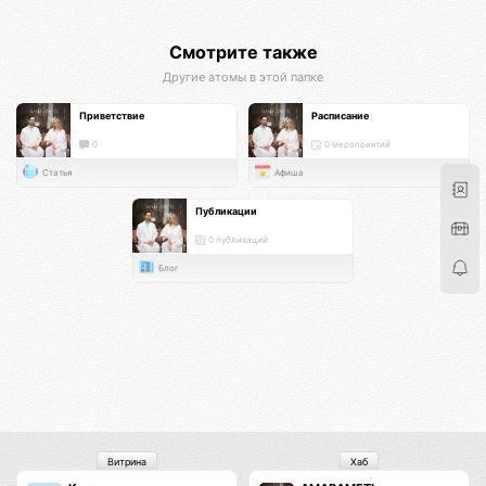
Смотрите также
Другие атомы в этой папке
Приветствие
Расписание
0
0 мероприятий
Статья
Афиша
Публикации
0 публикаций
Блог
Витрина
Хаб