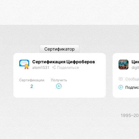
Сертификатор
Сертификация Цифроберов
Ци
atom1531
Поделиться
digi
Сообще
Сертификации
Получить
2
Подпис
1995–2