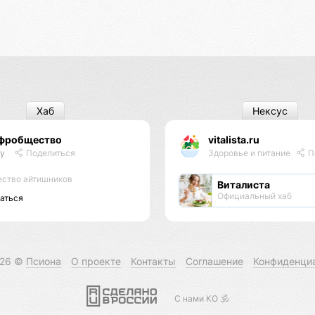
Хаб
Нексус
фробщество
vitalista.ru
ty
Поделиться
Здоровье и питание
П
ство айтишников
Виталиста
Официальный хаб
аться
026 ©
Псиона
О проекте
Контакты
Соглашение
Конфиденци
С нами КО 🕉️