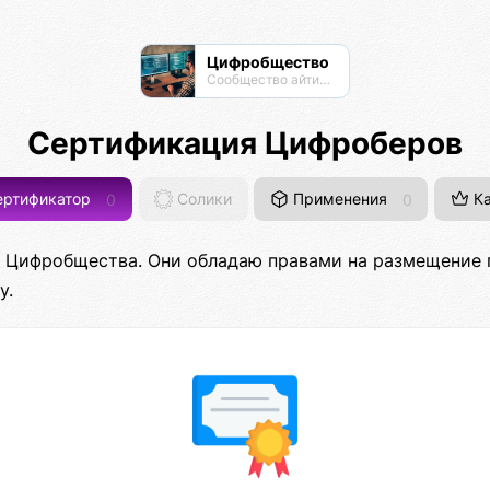
Цифробщество
Сообщество айтишников
Сертификация Цифроберов
ртификатор
0
Солики
Применения
0
Ка
ки Цифробщества. Они обладаю правами на размещение
у.