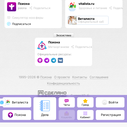
Псиона
vitalista.ru
psiona
Поделиться
Здоровье и питание
Поделить
Cимулятор ноосферы
Виталиста
Официальный хаб
Подписаться
Экосистема
Псиона
Метаорганизм
Поделиться
Официальные ресурсы:
1995–2026 ©
Псиона
О проекте
Контакты
Соглашение
Конфиденциальность
С нами КО 🕉️
Виталиста
Войти
Чаты
Гринд
Псиона
Регистрация
Дела
Кошелёк
Кабинет