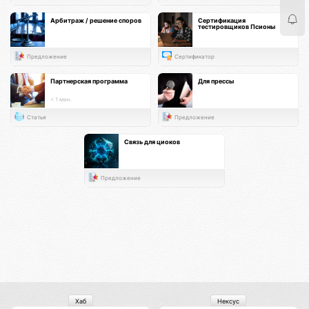
Арбитраж / решение споров
Сертификация
тестировщиков Псионы
Предложение
Сертификатор
Партнерская программа
Для прессы
< 1 мин.
Статья
Предложение
Связь для циоков
Предложение
Хаб
Нексус