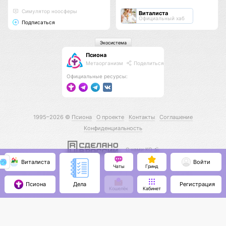
Cимулятор ноосферы
Виталиста
Официальный хаб
Подписаться
Экосистема
Псиона
Метаорганизм
Поделиться
Официальные ресурсы:
1995–2026 ©
Псиона
О проекте
Контакты
Соглашение
Конфиденциальность
С нами КО 🕉️
Виталиста
Войти
Чаты
Гринд
Псиона
Регистрация
Дела
Кошелёк
Кабинет