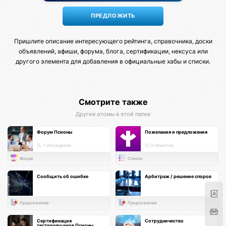
Пришлите описание интересующего рейтинга, справочника, доски
объявлений, афиши, форума, блога, сертификации, нексуса или
другого элемента для добавления в официальные хабы и списки.
Смотрите также
Другие атомы в этой папке
Форум Псионы
Пожелания и предложения
1 обсуждение
0 объектов
Форум
Список
Сообщить об ошибке
Арбитраж / решение споров
Предложение
Предложение
Сертификация
Сотрудничество
тестировщиков Псионы