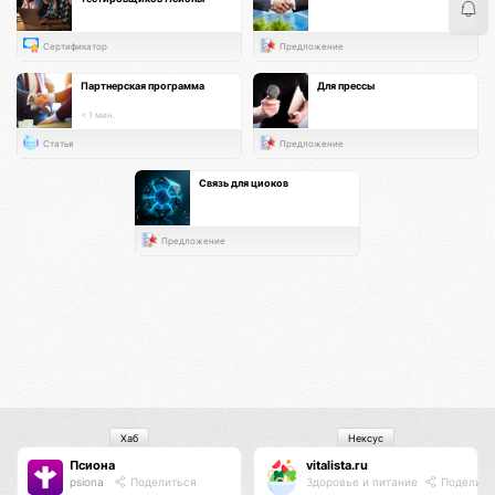
Сертификатор
Предложение
Партнерская программа
Для прессы
< 1 мин.
Статья
Предложение
Связь для циоков
Предложение
Хаб
Нексус
Псиона
vitalista.ru
psiona
Поделиться
Здоровье и питание
Поделить