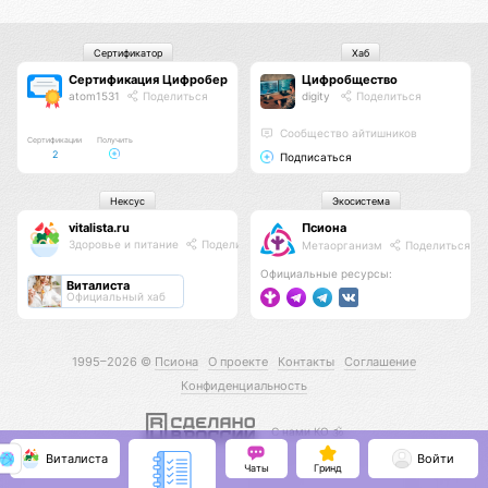
Сертификатор
Хаб
Сертификация Цифроберов
Цифробщество
atom1531
Поделиться
digity
Поделиться
Сообщество айтишников
Сертификации
Получить
2
Подписаться
Нексус
Экосистема
vitalista.ru
Псиона
Здоровье и питание
Поделиться
Метаорганизм
Поделиться
Официальные ресурсы:
Виталиста
Официальный хаб
1995–2026 ©
Псиона
О проекте
Контакты
Соглашение
Конфиденциальность
С нами КО 🕉️
Виталиста
Войти
Чаты
Гринд