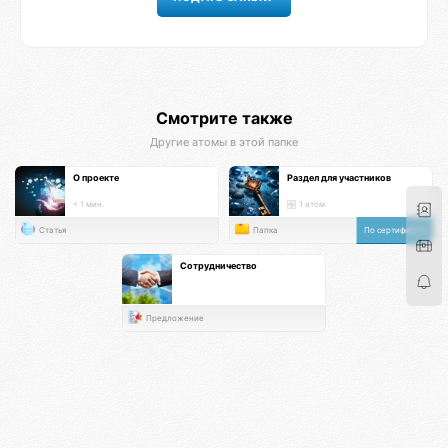
Смотрите также
Другие атомы в этой папке
О проекте
Раздел для участников
< 1 мин.
1 атом
Статья
Папка
По сертификату
Сотрудничество
Предложение