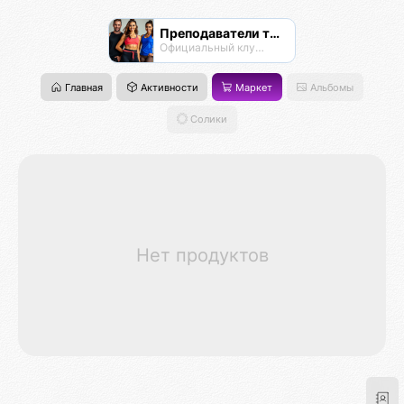
Преподаватели танцев
Официальный клуб Тансалты
Главная
Активности
Маркет
Альбомы
Солики
Нет продуктов