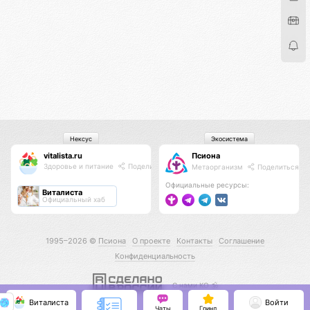
Нексус
Экосистема
vitalista.ru
Псиона
Здоровье и питание
Поделиться
Метаорганизм
Поделиться
Официальные ресурсы:
Виталиста
Официальный хаб
1995–2026 ©
Псиона
О проекте
Контакты
Соглашение
Конфиденциальность
С нами КО 🕉️
Виталиста
Войти
Чаты
Гринд