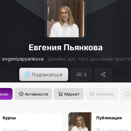
Евгения Пьянкова
evgeniyapyankova
Дизайн, арт, тату, духовные практ
Подписаться
3
вная
Активности
Маркет
Альбомы
Курсы
Публикации
0 позиций
0 публикаций