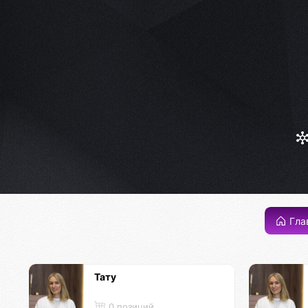
Гла
Тату
0 позиций