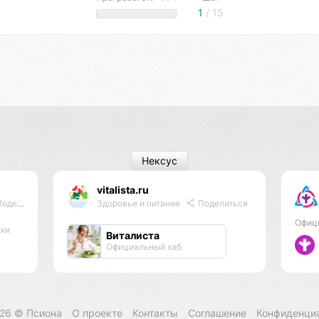
1
/ 15
Нексус
vitalista.ru
делиться
Здоровье и питание
Поделиться
Офиц
ики
Виталиста
Официальный хаб
026 ©
Псиона
О проекте
Контакты
Соглашение
Конфиденци