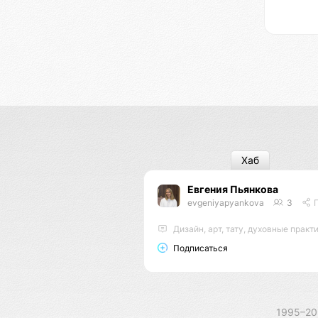
Хаб
Евгения Пьянкова
evgeniyapyankova
3
По
Дизайн, арт, тату, духовные практ
Подписаться
1995–2