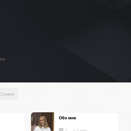
ики
Солики
Обо мне
0
< 1 мин.