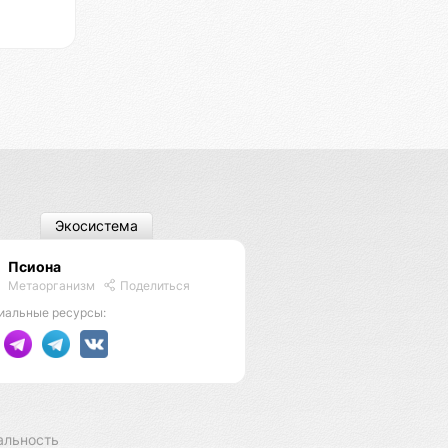
Экосистема
Псиона
Метаорганизм
Поделиться
иальные ресурсы:
альность