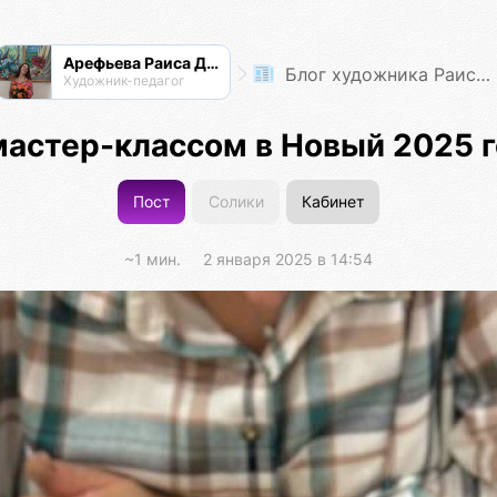
Арефьева Раиса Дмитриевна
Блог художника Раисы Арефьевой
Художник-педагог
мастер-классом в Новый 2025 г
Пост
Солики
Кабинет
~1 мин.
2 января 2025 в 14:54