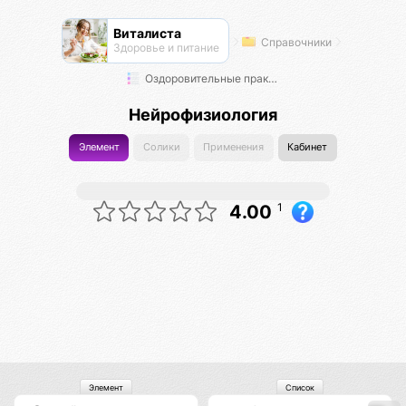
Виталиста
Справочники
Здоровье и питание
Оздоровительные практики
Нейрофизиология
Элемент
Солики
Применения
Кабинет
1
4.00
Элемент
Список