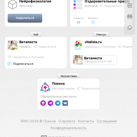
Нейрофизиология
Оздоровительные практики
item1442
atom918
Поделиться
Элементы
Добавить
35
Хаб
Нексус
Виталиста
vitalista.ru
vitalista
Поделиться
Здоровье и питание
Поделить
Здоровье и питание
Виталиста
Официальный хаб
Подписаться
Экосистема
Псиона
Метаорганизм
Поделиться
Официальные ресурсы:
1995–2026 ©
Псиона
О проекте
Контакты
Соглашение
Конфиденциальность