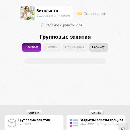
Виталиста
Справочники
Здоровье и питание
Форматы работы специалистов по здоровью
Групповые занятия
Элемент
Солики
Применения
Кабинет
Элемент
Список
Групповые занятия
Форматы работы специалисто
item1453
atom1336
Поделиться