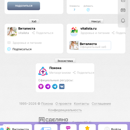
Элементы
Добавить
7
Хаб
Нексус
Виталиста
vitalista.ru
vitalista
Поделиться
Здоровье и питание
Поделить
Здоровье и питание
Виталиста
Официальный хаб
Подписаться
Экосистема
Псиона
Метаорганизм
Поделиться
Официальные ресурсы:
1995–2026 ©
Псиона
О проекте
Контакты
Соглашение
Конфиденциальность
С нами КО 🕉️
Виталиста
Войти