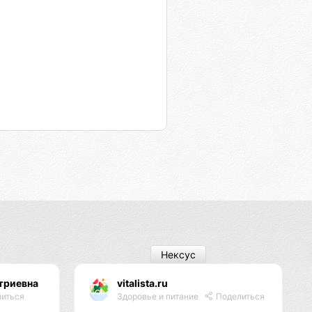
Нексус
триевна
vitalista.ru
иться
Здоровье и питание
Поделиться