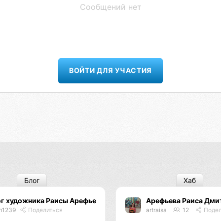
Сообщений нет
ВОЙТИ ДЛЯ УЧАСТИЯ
Блог
Хаб
ог художника Раисы Арефьевой
Арефьева Раиса Дми
m1239
Поделиться
artraisa
12
Подел