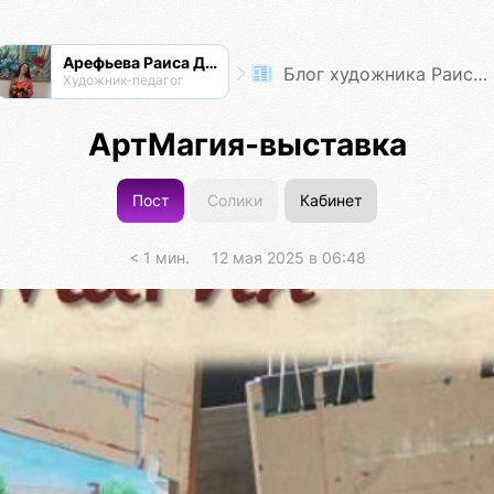
Арефьева Раиса Дмитриевна
Блог художника Раисы Арефьевой
Художник-педагог
АртМагия-выставка
Пост
Солики
Кабинет
< 1 мин.
12 мая 2025 в 06:48