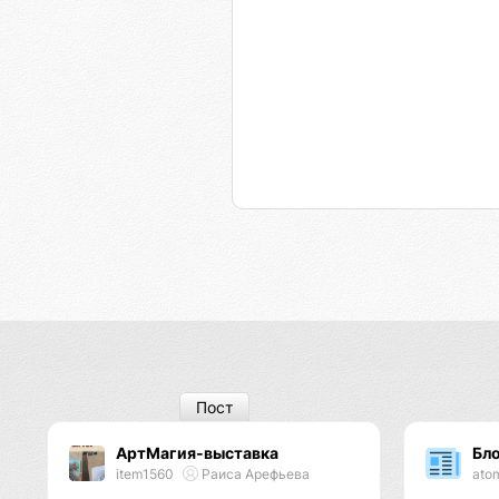
Пост
АртМагия-выставка
Бл
item1560
Раиса Арефьева
ato