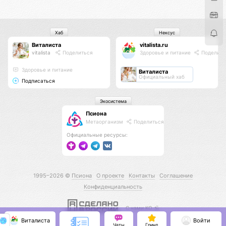
Хаб
Нексус
Виталиста
vitalista.ru
vitalista
Поделиться
Здоровье и питание
Поделить
Здоровье и питание
Виталиста
Официальный хаб
Подписаться
Экосистема
Псиона
Метаорганизм
Поделиться
Официальные ресурсы:
1995–2026 ©
Псиона
О проекте
Контакты
Соглашение
Конфиденциальность
С нами КО 🕉️
Виталиста
Войти
Чаты
Гринд