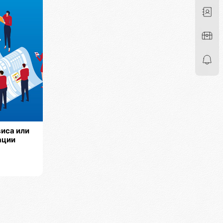
иса или
ации