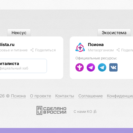
Нексус
Экосистема
lista.ru
Псиона
Метаорганизм
Подел
ровье и питание
Поделиться
Официальные ресурсы:
италиста
фициальный хаб
026 ©
Псиона
О проекте
Контакты
Соглашение
Конфиденци
С нами КО 🕉️