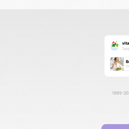
vita
Здо
В
О
1995–2