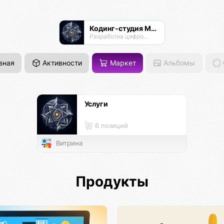
Кодинг-студия Магнатор
Разработка цифровых продуктов
вная
Активности
Маркет
Альбомы
Услуги
6 позиций
Витрина
Продукты