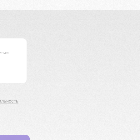
иться
альность