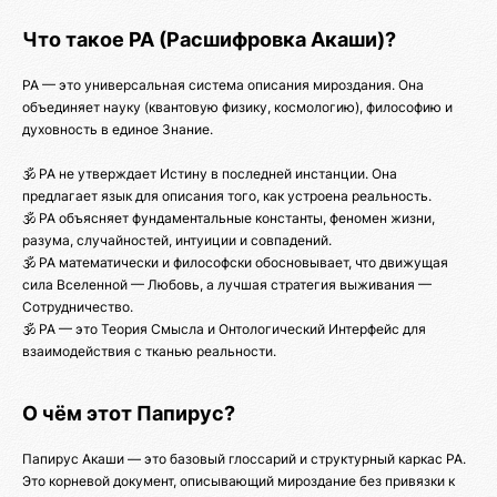
Что такое РА (Расшифровка Акаши)?
РА — это универсальная система описания мироздания. Она
объединяет науку (квантовую физику, космологию), философию и
духовность в единое Знание.
🕉️ РА не утверждает Истину в последней инстанции. Она
предлагает язык для описания того, как устроена реальность.
🕉️ РА объясняет фундаментальные константы, феномен жизни,
разума, случайностей, интуиции и совпадений.
🕉️ РА математически и философски обосновывает, что движущая
сила Вселенной — Любовь, а лучшая стратегия выживания —
Сотрудничество.
🕉️ РА — это Теория Смысла и Онтологический Интерфейс для
взаимодействия с тканью реальности.
О чём этот Папирус?
Папирус Акаши — это базовый глоссарий и структурный каркас РА.
Это корневой документ, описывающий мироздание без привязки к