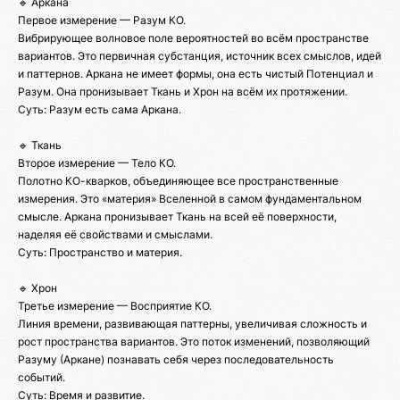
🔹 Аркана
Первое измерение — Разум КО.
Вибрирующее волновое поле вероятностей во всём пространстве
вариантов. Это первичная субстанция, источник всех смыслов, идей
и паттернов. Аркана не имеет формы, она есть чистый Потенциал и
Разум. Она пронизывает Ткань и Хрон на всём их протяжении.
Суть: Разум есть сама Аркана.
🔹 Ткань
Второе измерение — Тело КО.
Полотно КО-кварков, объединяющее все пространственные
измерения. Это «материя» Вселенной в самом фундаментальном
смысле. Аркана пронизывает Ткань на всей её поверхности,
наделяя её свойствами и смыслами.
Суть: Пространство и материя.
🔹 Хрон
Третье измерение — Восприятие КО.
Линия времени, развивающая паттерны, увеличивая сложность и
рост пространства вариантов. Это поток изменений, позволяющий
Разуму (Аркане) познавать себя через последовательность
событий.
Суть: Время и развитие.