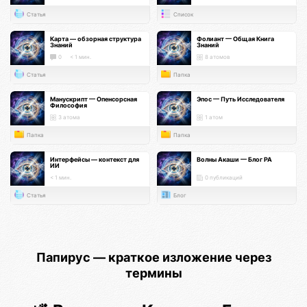
Статья
Список
Карта — обзорная структура
Фолиант — Общая Книга
Знаний
Знаний
0
< 1 мин.
8 атомов
Статья
Папка
Манускрипт — Опенсорсная
Эпос — Путь Исследователя
Философия
3 атома
1 атом
Папка
Папка
Интерфейсы — контекст для
Волны Акаши — Блог РА
ИИ
< 1 мин.
0 публикаций
Статья
Блог
Папирус — краткое изложение через
термины