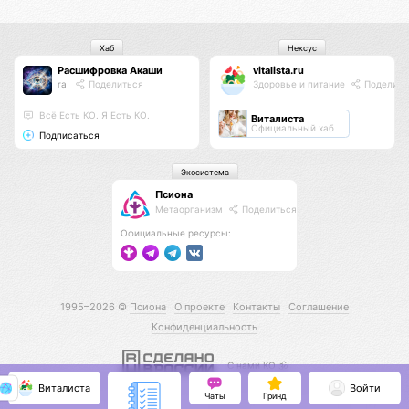
Хаб
Нексус
Расшифровка Акаши
vitalista.ru
ra
Поделиться
Здоровье и питание
Поделить
Всё Есть КО. Я Есть КО.
Виталиста
Официальный хаб
Подписаться
Экосистема
Псиона
Метаорганизм
Поделиться
Официальные ресурсы:
1995–2026 ©
Псиона
О проекте
Контакты
Соглашение
Конфиденциальность
С нами КО 🕉️
Виталиста
Войти
Чаты
Гринд