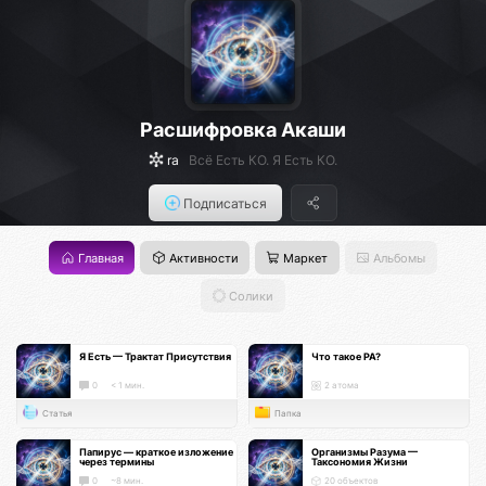
Расшифровка Акаши
ra
Всё Есть КО. Я Есть КО.
Подписаться
Главная
Активности
Маркет
Альбомы
Солики
Я Есть — Трактат Присутствия
Что такое РА?
0
< 1 мин.
2 атома
Статья
Папка
Папирус — краткое изложение
Организмы Разума —
через термины
Таксономия Жизни
0
~8 мин.
20 объектов