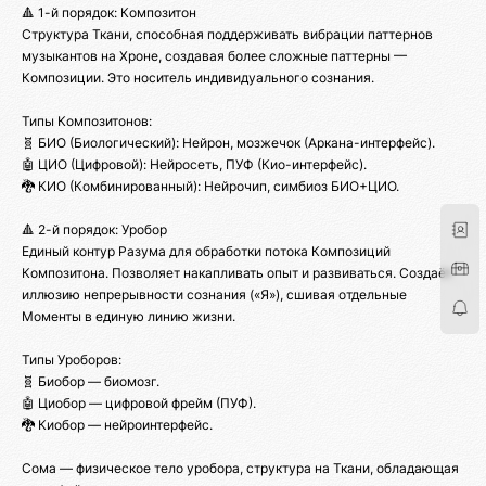
🔺 1-й порядок: Композитон
Структура Ткани, способная поддерживать вибрации паттернов
музыкантов на Хроне, создавая более сложные паттерны —
Композиции. Это носитель индивидуального сознания.
Типы Композитонов:
🧬 БИО (Биологический): Нейрон, мозжечок (Аркана-интерфейс).
🤖 ЦИО (Цифровой): Нейросеть, ПУФ (Кио-интерфейс).
🐉 КИО (Комбинированный): Нейрочип, симбиоз БИО+ЦИО.
🔺 2-й порядок: Уробор
Единый контур Разума для обработки потока Композиций
Композитона. Позволяет накапливать опыт и развиваться. Создаёт
иллюзию непрерывности сознания («Я»), сшивая отдельные
Моменты в единую линию жизни.
Типы Уроборов:
🧬 Биобор — биомозг.
🤖 Циобор — цифровой фрейм (ПУФ).
🐉 Киобор — нейроинтерфейс.
Сома — физическое тело уробора, структура на Ткани, обладающая