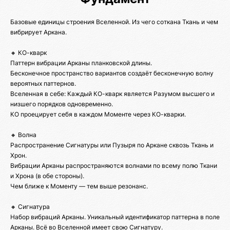
Базовые единицы строения Вселенной. Из чего соткана Ткань и чем
вибрирует Аркана.
🔸 КО-кварк
Паттерн вибрации Арканы планковской длины.
Бесконечное пространство вариантов создаёт бесконечную волну
вероятных паттернов.
Вселенная в себе: Каждый КО-кварк является Разумом высшего и
низшего порядков одновременно.
КО проецирует себя в каждом Моменте через КО-кварки.
🔸 Волна
Распространение Сигнатуры или Пузыря по Аркане сквозь Ткань и
Хрон.
Вибрации Арканы распространяются волнами по всему полю Ткани
и Хрона (в обе стороны).
Чем ближе к Моменту — тем выше резонанс.
🔸 Сигнатура
Набор вибраций Арканы. Уникальный идентификатор паттерна в поле
Арканы. Всё во Вселенной имеет свою Сигнатуру.