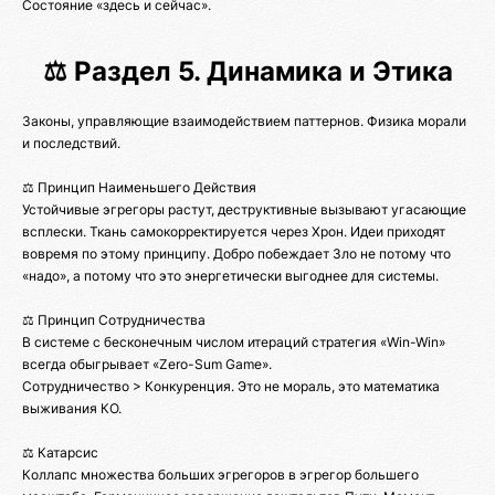
Состояние «здесь и сейчас».
⚖️ Раздел 5. Динамика и Этика
Законы, управляющие взаимодействием паттернов. Физика морали
и последствий.
⚖️ Принцип Наименьшего Действия
Устойчивые эгрегоры растут, деструктивные вызывают угасающие
всплески. Ткань самокорректируется через Хрон. Идеи приходят
вовремя по этому принципу. Добро побеждает Зло не потому что
«надо», а потому что это энергетически выгоднее для системы.
⚖️ Принцип Сотрудничества
В системе с бесконечным числом итераций стратегия «Win-Win»
всегда обыгрывает «Zero-Sum Game».
Сотрудничество > Конкуренция. Это не мораль, это математика
выживания КО.
⚖️ Катарсис
Коллапс множества больших эгрегоров в эгрегор большего