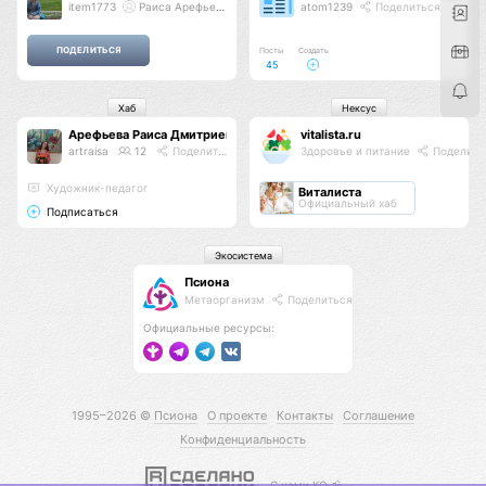
item1773
Раиса Арефьева
atom1239
Поделиться
Посты
Создать
45
Хаб
Нексус
Арефьева Раиса Дмитриевна
vitalista.ru
artraisa
12
Поделиться
Здоровье и питание
Поделить
Художник-педагог
Виталиста
Официальный хаб
Подписаться
Экосистема
Псиона
Метаорганизм
Поделиться
Официальные ресурсы:
1995–2026 ©
Псиона
О проекте
Контакты
Соглашение
Конфиденциальность
С нами КО 🕉️