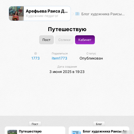
Арефьева Раиса Дмитриевна
Блог художника Раисы Арефьевой
Художник-педагог
Путешествую
Пост
Солики
Кабинет
ID
Поделиться
Статус
1773
item1773
Опубликован
Дата создания
3 июня 2025 в 19:23
Пост
Блог
Путешествую
Блог художника Раисы Арефь