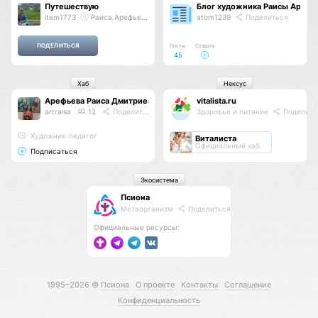
Путешествую
Блог художника Раисы Арефь
item1773
Раиса Арефьева
atom1239
Поделиться
Посты
Создать
45
Хаб
Нексус
Арефьева Раиса Дмитриевна
vitalista.ru
artraisa
12
Поделиться
Здоровье и питание
Поделить
Художник-педагог
Виталиста
Официальный хаб
Подписаться
Экосистема
Псиона
Метаорганизм
Поделиться
Официальные ресурсы:
1995–2026 ©
Псиона
О проекте
Контакты
Соглашение
Конфиденциальность