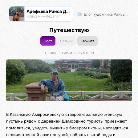
Арефьева Раиса Дмитриевна
Блог художника Раисы Арефьевой
Художник-педагог
Путешествую
Пост
Солики
Кабинет
< 1 мин.
3 июня 2025 в 19:19
В Казанскую Амвросиевскую ставропигиальную женскую
пустынь рядом с деревней Шамордино туристы приезжают
помолиться, увидеть вышитые бисером иконы, насладиться
величественной архитектурой, набрать святой воды и