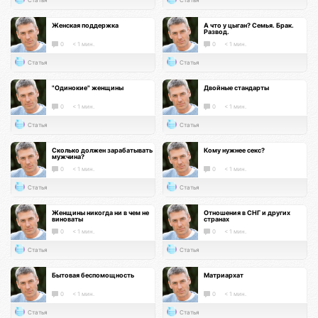
Женская поддержка
А что у цыган? Семья. Брак.
Развод.
0
< 1 мин.
0
< 1 мин.
Статья
Статья
"Одинокие" женщины
Двойные стандарты
0
< 1 мин.
0
< 1 мин.
Статья
Статья
Сколько должен зарабатывать
Кому нужнее секс?
мужчина?
0
< 1 мин.
0
< 1 мин.
Статья
Статья
Женщины никогда ни в чем не
Отношения в СНГ и других
виноваты
странах
0
< 1 мин.
0
< 1 мин.
Статья
Статья
Бытовая беспомощность
Матриархат
0
< 1 мин.
0
< 1 мин.
Статья
Статья