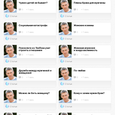
Чужих детей не бывает?
Плюсы брака для мужчины
0
< 1 мин.
0
< 1 мин.
Статья
Статья
Социальная катастрофа
Женские измены
0
< 1 мин.
0
< 1 мин.
Статья
Статья
Психологи из ТикТока учат
Женская агрессия
строить отношения
и вседозволенность
0
< 1 мин.
0
< 1 мин.
Статья
Статья
Дружба между мужчиной и
По-любви
женщиной
0
< 1 мин.
0
< 1 мин.
Статья
Статья
Можно ли бить женщину?
Кому и зачем нужен брак?
0
< 1 мин.
0
< 1 мин.
Статья
Статья