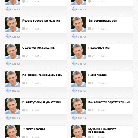
0
< 1 мин.
0
< 1 мин.
Статья
Статья
Реестр ресурсных мужчин
Эпидемия разводов
0
< 1 мин.
0
< 1 мин.
Статья
Статья
Содержание женщины
Подкаблучники
0
< 1 мин.
0
< 1 мин.
Статья
Статья
Как повысить рождаемость
Равноправие
0
< 1 мин.
0
< 1 мин.
Статья
Статья
Институт семьи уничтожен
Как соцсетей портят женщин
0
< 1 мин.
0
< 1 мин.
Статья
Статья
Женская логика
Мужчины начинают
прозревать
0
< 1 мин.
0
< 1 мин.