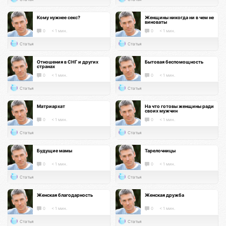
Кому нужнее секс?
Женщины никогда ни в чем не
виноваты
0
< 1 мин.
0
< 1 мин.
Статья
Статья
Отношения в СНГ и других
Бытовая беспомощность
странах
0
< 1 мин.
0
< 1 мин.
Статья
Статья
Матриархат
На что готовы женщины ради
своих мужчин
0
< 1 мин.
0
< 1 мин.
Статья
Статья
Будущие мамы
Тарелочницы
0
< 1 мин.
0
< 1 мин.
Статья
Статья
Женская благодарность
Женская дружба
0
< 1 мин.
0
< 1 мин.
Статья
Статья