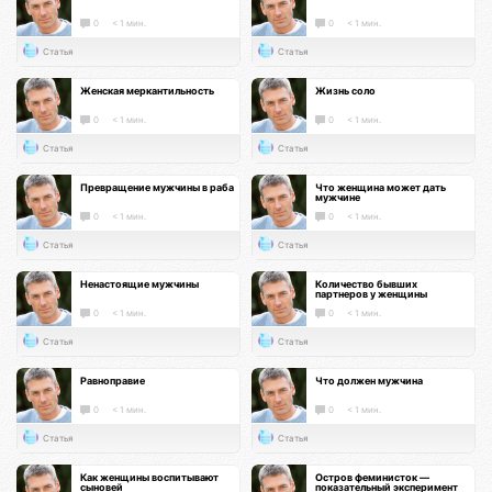
0
< 1 мин.
0
< 1 мин.
Статья
Статья
Женская меркантильность
Жизнь соло
0
< 1 мин.
0
< 1 мин.
Статья
Статья
Превращение мужчины в раба
Что женщина может дать
мужчине
0
< 1 мин.
0
< 1 мин.
Статья
Статья
Ненастоящие мужчины
Количество бывших
партнеров у женщины
0
< 1 мин.
0
< 1 мин.
Статья
Статья
Равноправие
Что должен мужчина
0
< 1 мин.
0
< 1 мин.
Статья
Статья
Как женщины воспитывают
Остров феминисток —
сыновей
показательный эксперимент