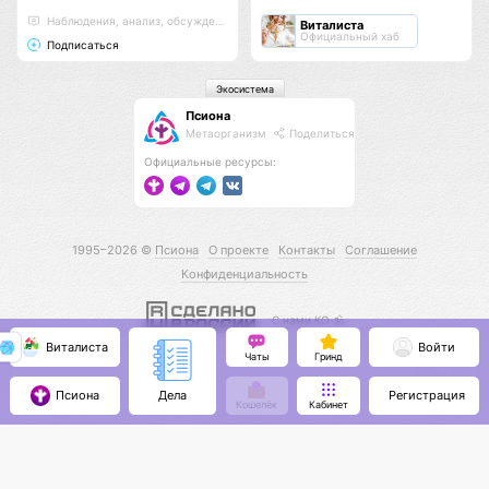
Наблюдения, анализ, обсуждения
Виталиста
Официальный хаб
Подписаться
Экосистема
Псиона
Метаорганизм
Поделиться
Официальные ресурсы:
1995–2026 ©
Псиона
О проекте
Контакты
Соглашение
Конфиденциальность
С нами КО 🕉️
Виталиста
Войти
Чаты
Гринд
Псиона
Регистрация
Дела
Кошелёк
Кабинет