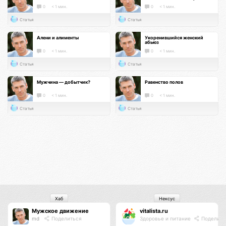
0
< 1 мин.
0
< 1 мин.
Статья
Статья
Алени и алименты
Укоренившийся женский
абьюз
0
< 1 мин.
0
< 1 мин.
Статья
Статья
Мужчина — добытчик?
Равенство полов
0
< 1 мин.
0
< 1 мин.
Статья
Статья
Хаб
Нексус
Мужское движение
vitalista.ru
md
Поделиться
Здоровье и питание
Поделить