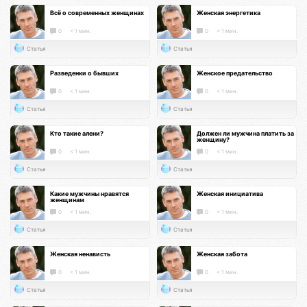
Всё о современных женщинах
Женская энергетика
0
< 1 мин.
0
< 1 мин.
Статья
Статья
Разведенки о бывших
Женское предательство
0
< 1 мин.
0
< 1 мин.
Статья
Статья
Кто такие алени?
Должен ли мужчина платить за
женщину?
0
< 1 мин.
0
< 1 мин.
Статья
Статья
Какие мужчины нравятся
Женская инициатива
женщинам
0
< 1 мин.
0
< 1 мин.
Статья
Статья
Женская ненависть
Женская забота
0
< 1 мин.
0
< 1 мин.
Статья
Статья