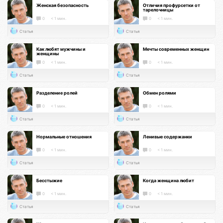
Женская безопасность
Отличия профурсетки от
тарелочницы
0
< 1 мин.
0
< 1 мин.
Статья
Статья
Как любят мужчины и
Мечты современных женщин
женщины
0
< 1 мин.
0
< 1 мин.
Статья
Статья
Разделение ролей
Обмен ролями
0
< 1 мин.
0
< 1 мин.
Статья
Статья
Нормальные отношения
Ленивые содержанки
0
< 1 мин.
0
< 1 мин.
Статья
Статья
Бесстыжие
Когда женщина любит
0
< 1 мин.
0
< 1 мин.
Статья
Статья