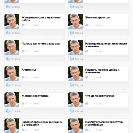
Статья
Статья
Женщины видят в мужчинах
Женские границы
рабов
0
< 1 мин.
0
< 1 мин.
Статья
Статья
Почему так много разводов
Разница мышления мужчины и
женщины
0
< 1 мин.
0
< 1 мин.
Статья
Статья
Алименты
Правильное отношение к
женщинам
0
< 1 мин.
0
< 1 мин.
Статья
Статья
Женские претензии
Что должен мужчина
0
< 1 мин.
0
< 1 мин.
Статья
Статья
Вклад современных женщины
Почему мужчины перестали
в отношения
знакомиться
0
< 1 мин.
0
< 1 мин.