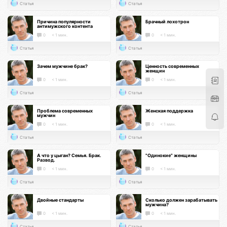
Статья
Статья
Причина популярности
Брачный лохотрон
антимужского контента
0
< 1 мин.
0
< 1 мин.
Статья
Статья
Зачем мужчине брак?
Ценность современных
женщин
0
< 1 мин.
0
< 1 мин.
Статья
Статья
Проблема современных
Женская поддержка
мужчин
0
< 1 мин.
0
< 1 мин.
Статья
Статья
А что у цыган? Семья. Брак.
"Одинокие" женщины
Развод.
0
< 1 мин.
0
< 1 мин.
Статья
Статья
Двойные стандарты
Сколько должен зарабатывать
мужчина?
0
< 1 мин.
0
< 1 мин.
Статья
Статья