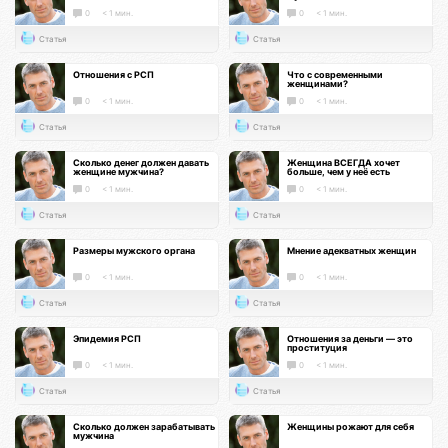
0
< 1 мин.
0
< 1 мин.
Статья
Статья
Отношения с РСП
Что с современными
женщинами?
0
< 1 мин.
0
< 1 мин.
Статья
Статья
Сколько денег должен давать
Женщина ВСЕГДА хочет
женщине мужчина?
больше, чем у неё есть
0
< 1 мин.
0
< 1 мин.
Статья
Статья
Размеры мужского органа
Мнение адекватных женщин
0
< 1 мин.
0
< 1 мин.
Статья
Статья
Эпидемия РСП
Отношения за деньги — это
проституция
0
< 1 мин.
0
< 1 мин.
Статья
Статья
Сколько должен зарабатывать
Женщины рожают для себя
мужчина