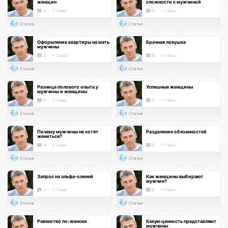
женщин
сложности с мужчиной
0
< 1 мин.
0
< 1 мин.
Статья
Статья
Оформление квартиры на мать
Брачная ловушка
мужчины
0
< 1 мин.
0
< 1 мин.
Статья
Статья
Разница полового опыта у
Успешные женщины
мужчины и женщины
0
< 1 мин.
0
< 1 мин.
Статья
Статья
Почему мужчины не хотят
Разделение обязанностей
жениться?
0
< 1 мин.
0
< 1 мин.
Статья
Статья
Запрос на альфа-оленей
Как женщины выбирают
мужчин?
0
< 1 мин.
0
< 1 мин.
Статья
Статья
Равенство по-женски
Какую ценность представляют
мужчины