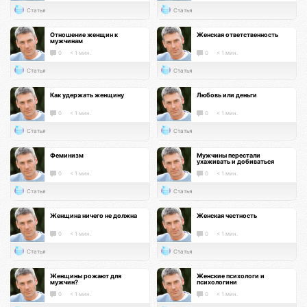
Статья
Статья
Отношение женщин к
Женская ответственность
мужчинам
0
< 1 мин.
0
< 1 мин.
Статья
Статья
Как удержать женщину
Любовь или деньги
0
< 1 мин.
0
< 1 мин.
Статья
Статья
Феминизм
Мужчины перестали
ухаживать и добиваться
0
< 1 мин.
0
< 1 мин.
Статья
Статья
Женщина ничего не должна
Женская честность
0
< 1 мин.
0
< 1 мин.
Статья
Статья
Женщины рожают для
Женские психологи и
мужчин?
психологини
0
< 1 мин.
0
< 1 мин.