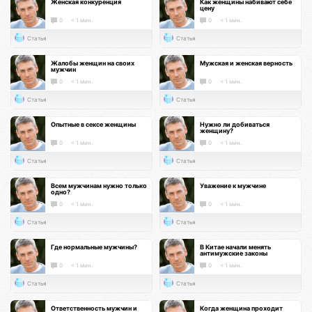
Женская конкуренция
Как женщины набивают себе
цену
0
< 1 мин.
0
< 1 мин.
Статья
Статья
Жалобы женщин на своих
Мужская и женская верность
мужчин
0
< 1 мин.
0
< 1 мин.
Статья
Статья
Опытные в сексе женщины
Нужно ли добиваться
женщину?
0
< 1 мин.
0
< 1 мин.
Статья
Статья
Всем мужчинам нужно только
Уважение к мужчине
одно?
0
< 1 мин.
0
< 1 мин.
Статья
Статья
Где нормальные мужчины?
В Китае начали менять
антимужские законы
0
< 1 мин.
0
< 1 мин.
Статья
Статья
Ответственность мужчин и
Когда женщина проходит