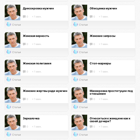
Дрессировка мужчин
Обесценка мужчин
0
< 1 мин.
0
< 1 мин.
Статья
Статья
Женская верность
Женские запросы
0
< 1 мин.
0
< 1 мин.
Статья
Статья
Женская полигамия
Стоп-маркеры
0
< 1 мин.
0
< 1 мин.
Статья
Статья
Женские жертвы ради мужчин
Маскировка проституции под
отношения
0
< 1 мин.
0
< 1 мин.
Статья
Статья
Зеркалочка
Относиться к женщине как к
своей дочери?
0
< 1 мин.
0
< 1 мин.
Статья
Статья