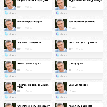
Подмена детей и тесты ДНК
Недооцененный вклад женщин
0
< 1 мин.
< 1 мин.
Статья
Статья
Бытовая проституция
Мужское самоуважение
0
< 1 мин.
< 1 мин.
Статья
Статья
Женские манипуляции
Зачем женщины красятся
0
< 1 мин.
0
< 1 мин.
Статья
Статья
Зачем мужчине брак?
О традициях
0
< 1 мин.
0
< 1 мин.
Статья
Статья
Тяжелый женский домашний
Брачный лохотрон
труд
0
< 1 мин.
< 1 мин.
Статья
Статья
Ответственность за женщину
Хранительницы очага