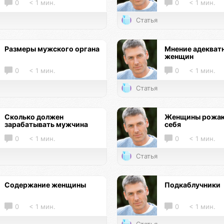
0
< 1 мин.
0
< 1 мин.
Статья
Размеры мужского органа
Мнение адекват
женщин
0
< 1 мин.
0
< 1 мин.
Статья
Сколько должен
Женщины рожаю
зарабатывать мужчина
себя
0
< 1 мин.
0
< 1 мин.
Статья
Содержание женщины
Подкаблучники
0
< 1 мин.
0
< 1 мин.