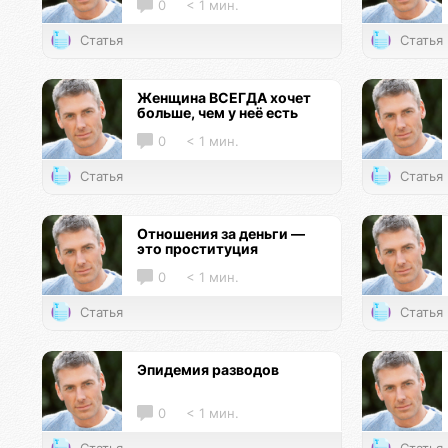
0
< 1 мин.
Статья
Статья
Женщина ВСЕГДА хочет
больше, чем у неё есть
0
< 1 мин.
Статья
Статья
Отношения за деньги —
это проституция
0
< 1 мин.
Статья
Статья
Эпидемия разводов
0
< 1 мин.