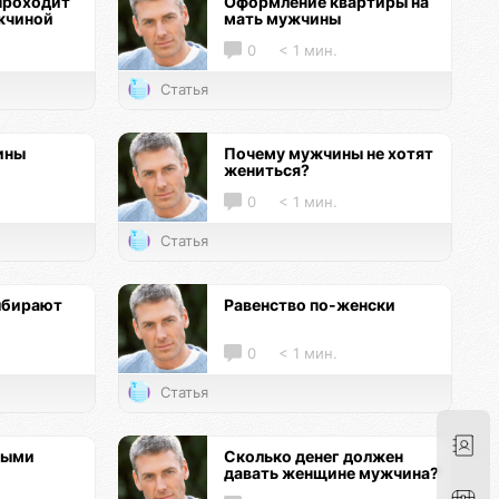
проходит
Оформление квартиры на
жчиной
мать мужчины
0
< 1 мин.
Статья
ины
Почему мужчины не хотят
жениться?
0
< 1 мин.
Статья
ыбирают
Равенство по-женски
0
< 1 мин.
Статья
ными
Сколько денег должен
давать женщине мужчина?