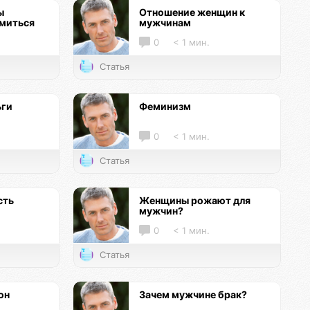
ы
Отношение женщин к
омиться
мужчинам
0
< 1 мин.
Статья
ьги
Феминизм
0
< 1 мин.
Статья
сть
Женщины рожают для
мужчин?
0
< 1 мин.
Статья
он
Зачем мужчине брак?