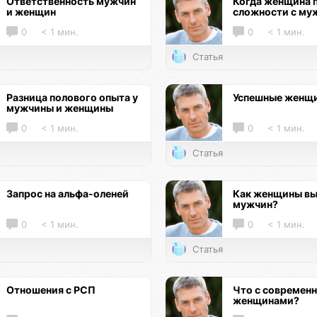
Ответственность мужчин
Когда женщина 
и женщин
сложности с му
0
< 1 мин.
0
< 1 мин.
Статья
Разница полового опыта у
Успешные женщ
мужчины и женщины
0
< 1 мин.
0
< 1 мин.
Статья
Запрос на альфа-оленей
Как женщины в
мужчин?
0
< 1 мин.
0
< 1 мин.
Статья
Отношения с РСП
Что с современ
женщинами?