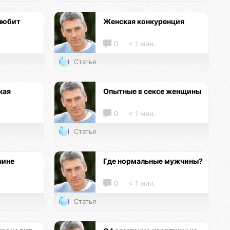
любит
Женская конкуренция
0
< 1 мин.
Статья
кая
Опытные в сексе женщины
0
< 1 мин.
Статья
чине
Где нормальные мужчины?
0
< 1 мин.
Статья