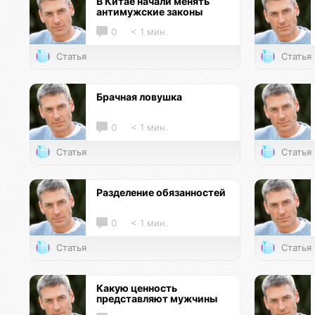
В Китае начали менять
антимужские законы
0
< 1 мин.
Статья
Статья
Брачная ловушка
0
< 1 мин.
Статья
Статья
Разделение обязанностей
0
< 1 мин.
Статья
Статья
Какую ценность
представляют мужчины