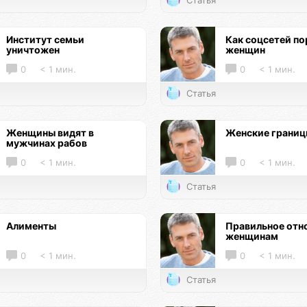
Статья
Институт семьи
Как соцсетей по
уничтожен
женщин
0
< 1 мин.
0
< 1 мин.
Статья
Женщины видят в
Женские грани
мужчинах рабов
0
< 1 мин.
0
< 1 мин.
Статья
Алименты
Правильное отн
женщинам
0
< 1 мин.
0
< 1 мин.
Статья