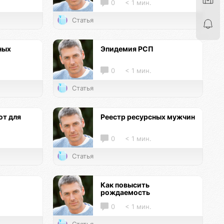
0
< 1 мин.
Статья
ных
Эпидемия РСП
0
< 1 мин.
Статья
т для
Реестр ресурсных мужчин
0
< 1 мин.
Статья
Как повысить
рождаемость
0
< 1 мин.