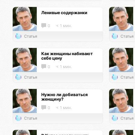
Ленивые содержанки
0
< 1 мин.
Статья
Статья
Как женщины набивают
себе цену
0
< 1 мин.
Статья
Статья
Нужно ли добиваться
женщину?
0
< 1 мин.
Статья
Статья