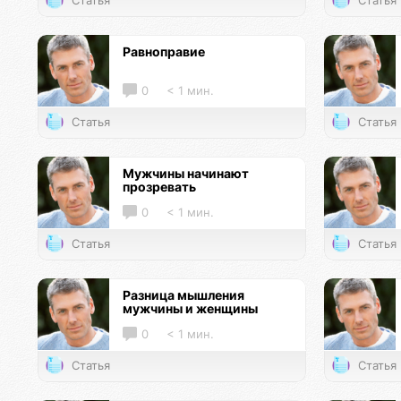
Статья
Статья
Равноправие
0
< 1 мин.
Статья
Статья
Мужчины начинают
прозревать
0
< 1 мин.
Статья
Статья
Разница мышления
мужчины и женщины
0
< 1 мин.
Статья
Статья