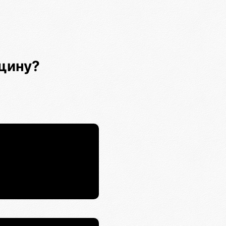
щину?