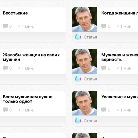
Бесстыжие
Когда женщина 
0
< 1 мин.
0
< 1 мин.
Статья
Жалобы женщин на своих
Мужская и женс
мужчин
верность
0
< 1 мин.
0
< 1 мин.
Статья
Всем мужчинам нужно
Уважение к муж
только одно?
0
< 1 мин.
0
< 1 мин.
Статья