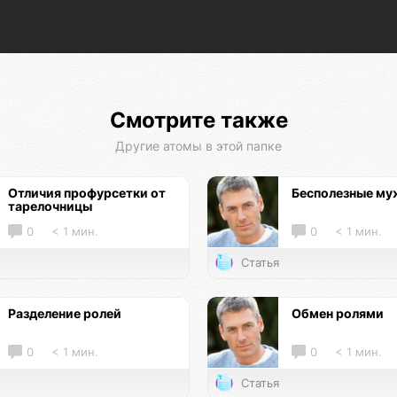
Смотрите также
Другие атомы в этой папке
Отличия профурсетки от
Бесполезные м
тарелочницы
0
< 1 мин.
0
< 1 мин.
Статья
Разделение ролей
Обмен ролями
0
< 1 мин.
0
< 1 мин.
Статья