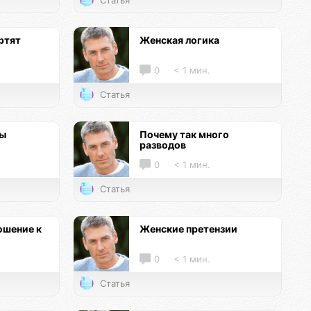
Статья
ртят
Женская логика
0
< 1 мин.
Статья
цы
Почему так много
разводов
0
< 1 мин.
Статья
ошение к
Женские претензии
0
< 1 мин.
Статья