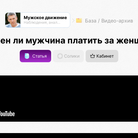
Мужское движение
База / Видео-архив
Наблюдения, анализ, обсуждения
ен ли мужчина платить за жен
Статья
Солики
Кабинет