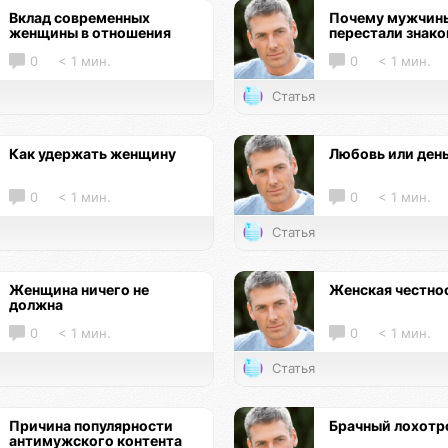
Вклад современных
Почему мужчин
женщины в отношения
перестали знак
0
< 1 мин.
0
< 1 мин.
Статья
Как удержать женщину
Любовь или ден
0
< 1 мин.
0
< 1 мин.
Статья
Женщина ничего не
Женская честно
должна
0
< 1 мин.
0
< 1 мин.
Статья
Причина популярности
Брачный лохотр
антимужского контента