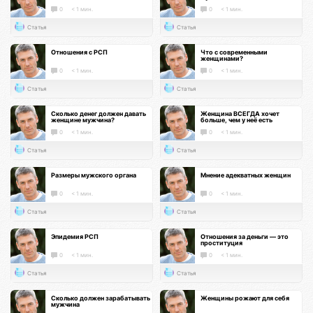
0
< 1 мин.
0
< 1 мин.
Статья
Статья
Отношения с РСП
Что с современными
женщинами?
0
< 1 мин.
0
< 1 мин.
Статья
Статья
Сколько денег должен давать
Женщина ВСЕГДА хочет
женщине мужчина?
больше, чем у неё есть
0
< 1 мин.
0
< 1 мин.
Статья
Статья
Размеры мужского органа
Мнение адекватных женщин
0
< 1 мин.
0
< 1 мин.
Статья
Статья
Эпидемия РСП
Отношения за деньги — это
проституция
0
< 1 мин.
0
< 1 мин.
Статья
Статья
Сколько должен зарабатывать
Женщины рожают для себя
мужчина