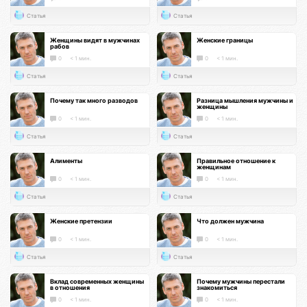
Статья
Статья
Женщины видят в мужчинах
Женские границы
рабов
0
< 1 мин.
0
< 1 мин.
Статья
Статья
Почему так много разводов
Разница мышления мужчины и
женщины
0
< 1 мин.
0
< 1 мин.
Статья
Статья
Алименты
Правильное отношение к
женщинам
0
< 1 мин.
0
< 1 мин.
Статья
Статья
Женские претензии
Что должен мужчина
0
< 1 мин.
0
< 1 мин.
Статья
Статья
Вклад современных женщины
Почему мужчины перестали
в отношения
знакомиться
0
< 1 мин.
0
< 1 мин.