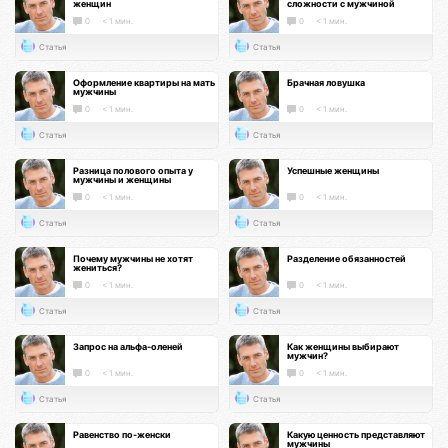
женщин
сложности с мужчиной
0
< 1 мин.
0
< 1 мин.
Статья
Статья
Оформление квартиры на мать
Брачная ловушка
мужчины
0
< 1 мин.
0
< 1 мин.
Статья
Статья
Разница полового опыта у
Успешные женщины
мужчины и женщины
0
< 1 мин.
0
< 1 мин.
Статья
Статья
Почему мужчины не хотят
Разделение обязанностей
жениться?
0
< 1 мин.
0
< 1 мин.
Статья
Статья
Запрос на альфа-оленей
Как женщины выбирают
мужчин?
0
< 1 мин.
0
< 1 мин.
Статья
Статья
Равенство по-женски
Какую ценность представляют
мужчины