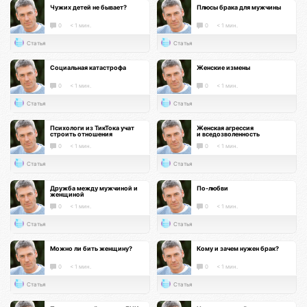
Чужих детей не бывает?
Плюсы брака для мужчины
0
< 1 мин.
0
< 1 мин.
Статья
Статья
Социальная катастрофа
Женские измены
0
< 1 мин.
0
< 1 мин.
Статья
Статья
Психологи из ТикТока учат
Женская агрессия
строить отношения
и вседозволенность
0
< 1 мин.
0
< 1 мин.
Статья
Статья
Дружба между мужчиной и
По-любви
женщиной
0
< 1 мин.
0
< 1 мин.
Статья
Статья
Можно ли бить женщину?
Кому и зачем нужен брак?
0
< 1 мин.
0
< 1 мин.
Статья
Статья