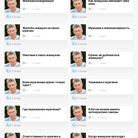
Женская конкуренция
Как женщины набивают себе
цену
0
< 1 мин.
0
< 1 мин.
Статья
Статья
Жалобы женщин на своих
Мужская и женская верность
мужчин
0
< 1 мин.
0
< 1 мин.
Статья
Статья
Опытные в сексе женщины
Нужно ли добиваться
женщину?
0
< 1 мин.
0
< 1 мин.
Статья
Статья
Всем мужчинам нужно только
Уважение к мужчине
одно?
0
< 1 мин.
0
< 1 мин.
Статья
Статья
Где нормальные мужчины?
В Китае начали менять
антимужские законы
0
< 1 мин.
0
< 1 мин.
Статья
Статья
Ответственность мужчин и
Когда женщина проходит