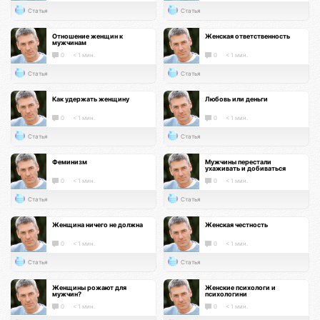
Статья
Статья
Отношение женщин к
Женская ответственность
мужчинам
0
< 1 мин.
0
< 1 мин.
Статья
Статья
Как удержать женщину
Любовь или деньги
0
< 1 мин.
0
< 1 мин.
Статья
Статья
Феминизм
Мужчины перестали
ухаживать и добиваться
0
< 1 мин.
0
< 1 мин.
Статья
Статья
Женщина ничего не должна
Женская честность
0
< 1 мин.
0
< 1 мин.
Статья
Статья
Женщины рожают для
Женские психологи и
мужчин?
психологини
0
< 1 мин.
0
< 1 мин.