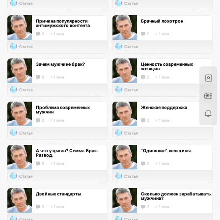
Статья
Статья
Причина популярности
Брачный лохотрон
антимужского контента
0
< 1 мин.
0
< 1 мин.
Статья
Статья
Зачем мужчине брак?
Ценность современных
женщин
0
< 1 мин.
0
< 1 мин.
Статья
Статья
Проблема современных
Женская поддержка
мужчин
0
< 1 мин.
0
< 1 мин.
Статья
Статья
А что у цыган? Семья. Брак.
"Одинокие" женщины
Развод.
0
< 1 мин.
0
< 1 мин.
Статья
Статья
Двойные стандарты
Сколько должен зарабатывать
мужчина?
0
< 1 мин.
0
< 1 мин.
Статья
Статья