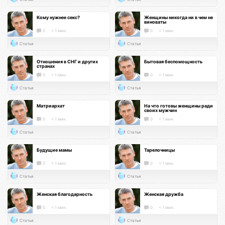
Кому нужнее секс?
Женщины никогда ни в чем не
виноваты
0
< 1 мин.
0
< 1 мин.
Статья
Статья
Отношения в СНГ и других
Бытовая беспомощность
странах
0
< 1 мин.
0
< 1 мин.
Статья
Статья
Матриархат
На что готовы женщины ради
своих мужчин
0
< 1 мин.
0
< 1 мин.
Статья
Статья
Будущие мамы
Тарелочницы
0
< 1 мин.
0
< 1 мин.
Статья
Статья
Женская благодарность
Женская дружба
0
< 1 мин.
0
< 1 мин.
Статья
Статья