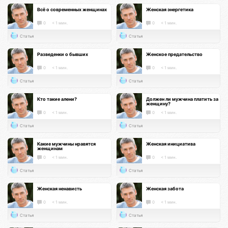
Всё о современных женщинах
Женская энергетика
0
< 1 мин.
0
< 1 мин.
Статья
Статья
Разведенки о бывших
Женское предательство
0
< 1 мин.
0
< 1 мин.
Статья
Статья
Кто такие алени?
Должен ли мужчина платить за
женщину?
0
< 1 мин.
0
< 1 мин.
Статья
Статья
Какие мужчины нравятся
Женская инициатива
женщинам
0
< 1 мин.
0
< 1 мин.
Статья
Статья
Женская ненависть
Женская забота
0
< 1 мин.
0
< 1 мин.
Статья
Статья