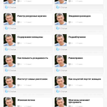
0
< 1 мин.
0
< 1 мин.
Статья
Статья
Реестр ресурсных мужчин
Эпидемия разводов
0
< 1 мин.
0
< 1 мин.
Статья
Статья
Содержание женщины
Подкаблучники
0
< 1 мин.
0
< 1 мин.
Статья
Статья
Как повысить рождаемость
Равноправие
0
< 1 мин.
0
< 1 мин.
Статья
Статья
Институт семьи уничтожен
Как соцсетей портят женщин
0
< 1 мин.
0
< 1 мин.
Статья
Статья
Женская логика
Мужчины начинают
прозревать
0
< 1 мин.
0
< 1 мин.