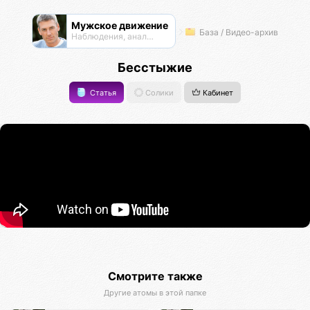
Мужское движение
База / Видео-архив
Наблюдения, анализ, обсуждения
Бесстыжие
Статья
Солики
Кабинет
Смотрите также
Другие атомы в этой папке