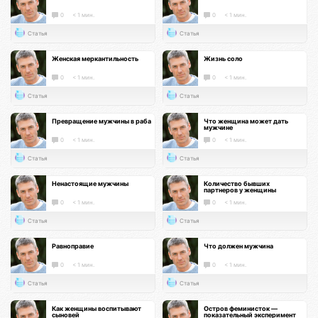
0
< 1 мин.
0
< 1 мин.
Статья
Статья
Женская меркантильность
Жизнь соло
0
< 1 мин.
0
< 1 мин.
Статья
Статья
Превращение мужчины в раба
Что женщина может дать
мужчине
0
< 1 мин.
0
< 1 мин.
Статья
Статья
Ненастоящие мужчины
Количество бывших
партнеров у женщины
0
< 1 мин.
0
< 1 мин.
Статья
Статья
Равноправие
Что должен мужчина
0
< 1 мин.
0
< 1 мин.
Статья
Статья
Как женщины воспитывают
Остров феминисток —
сыновей
показательный эксперимент