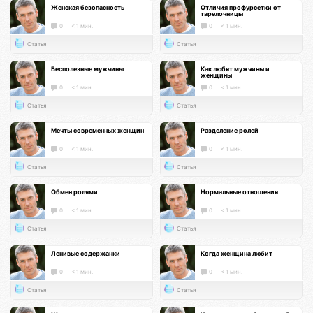
Женская безопасность
Отличия профурсетки от
тарелочницы
0
< 1 мин.
0
< 1 мин.
Статья
Статья
Бесполезные мужчины
Как любят мужчины и
женщины
0
< 1 мин.
0
< 1 мин.
Статья
Статья
Мечты современных женщин
Разделение ролей
0
< 1 мин.
0
< 1 мин.
Статья
Статья
Обмен ролями
Нормальные отношения
0
< 1 мин.
0
< 1 мин.
Статья
Статья
Ленивые содержанки
Когда женщина любит
0
< 1 мин.
0
< 1 мин.
Статья
Статья