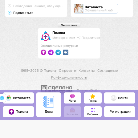
Наблюдения, анализ, обсуждения
Виталиста
Официальный хаб
Подписаться
Экосистема
Псиона
Метаорганизм
Поделиться
Официальные ресурсы:
1995–2026 ©
Псиона
О проекте
Контакты
Соглашение
Конфиденциальность
С нами КО 🕉️
Виталиста
Войти
Чаты
Гринд
Псиона
Регистрация
Дела
Кошелёк
Кабинет