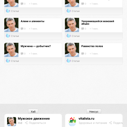
0
< 1 мин.
0
< 1 мин.
Статья
Статья
Алени и алименты
Укоренившийся женский
абьюз
0
< 1 мин.
0
< 1 мин.
Статья
Статья
Мужчина — добытчик?
Равенство полов
0
< 1 мин.
0
< 1 мин.
Статья
Статья
Хаб
Нексус
Мужское движение
vitalista.ru
md
Поделиться
Здоровье и питание
Поделить