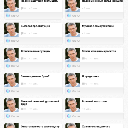
Подмена детей и тесты ДНК
Недооцененный вклад женщин
0
< 1 мин.
< 1 мин.
Статья
Статья
Бытовая проституция
Мужское самоуважение
0
< 1 мин.
< 1 мин.
Статья
Статья
Женские манипуляции
Зачем женщины красятся
0
< 1 мин.
0
< 1 мин.
Статья
Статья
Зачем мужчине брак?
О традициях
0
< 1 мин.
0
< 1 мин.
Статья
Статья
Тяжелый женский домашний
Брачный лохотрон
труд
0
< 1 мин.
< 1 мин.
Статья
Статья
Ответственность за женщину
Хранительницы очага