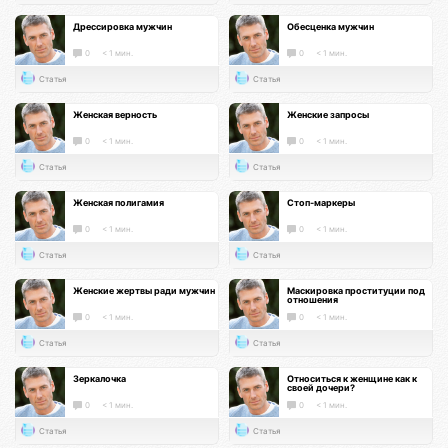
Дрессировка мужчин
Обесценка мужчин
0
< 1 мин.
0
< 1 мин.
Статья
Статья
Женская верность
Женские запросы
0
< 1 мин.
0
< 1 мин.
Статья
Статья
Женская полигамия
Стоп-маркеры
0
< 1 мин.
0
< 1 мин.
Статья
Статья
Женские жертвы ради мужчин
Маскировка проституции под
отношения
0
< 1 мин.
0
< 1 мин.
Статья
Статья
Зеркалочка
Относиться к женщине как к
своей дочери?
0
< 1 мин.
0
< 1 мин.
Статья
Статья