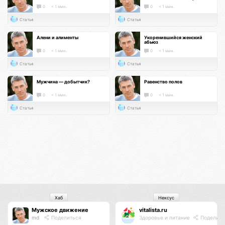
0
< 1 мин.
0
< 1 мин.
Статья
Статья
Алени и алименты
Укоренившийся женский
абьюз
0
< 1 мин.
0
< 1 мин.
Статья
Статья
Мужчина — добытчик?
Равенство полов
0
< 1 мин.
0
< 1 мин.
Статья
Статья
Хаб
Нексус
Мужское движение
vitalista.ru
md
Поделиться
Здоровье и питание
Поделить