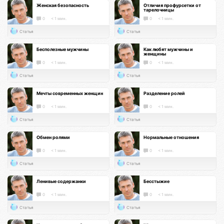
Женская безопасность
Отличия профурсетки от
тарелочницы
0
< 1 мин.
0
< 1 мин.
Статья
Статья
Бесполезные мужчины
Как любят мужчины и
женщины
0
< 1 мин.
0
< 1 мин.
Статья
Статья
Мечты современных женщин
Разделение ролей
0
< 1 мин.
0
< 1 мин.
Статья
Статья
Обмен ролями
Нормальные отношения
0
< 1 мин.
0
< 1 мин.
Статья
Статья
Ленивые содержанки
Бесстыжие
0
< 1 мин.
0
< 1 мин.
Статья
Статья