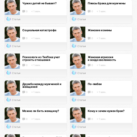
Чужих детей не бывает?
Плюсы брака для мужчины
0
< 1 мин.
0
< 1 мин.
Статья
Статья
Социальная катастрофа
Женские измены
0
< 1 мин.
0
< 1 мин.
Статья
Статья
Психологи из ТикТока учат
Женская агрессия
строить отношения
и вседозволенность
0
< 1 мин.
0
< 1 мин.
Статья
Статья
Дружба между мужчиной и
По-любви
женщиной
0
< 1 мин.
0
< 1 мин.
Статья
Статья
Можно ли бить женщину?
Кому и зачем нужен брак?
0
< 1 мин.
0
< 1 мин.
Статья
Статья