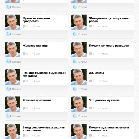
Статья
Статья
Мужчины начинают
Женщины видят в мужчинах
прозревать
рабов
0
< 1 мин.
0
< 1 мин.
Статья
Статья
Женские границы
Почему так много разводов
0
< 1 мин.
0
< 1 мин.
Статья
Статья
Разница мышления мужчины и
Алименты
женщины
0
< 1 мин.
0
< 1 мин.
Статья
Статья
Женские претензии
Что должен мужчина
0
< 1 мин.
0
< 1 мин.
Статья
Статья
Вклад современных женщины
Почему мужчины перестали
в отношения
знакомиться
0
< 1 мин.
0
< 1 мин.