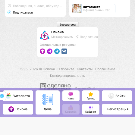
Наблюдения, анализ, обсуждения
Виталиста
Официальный хаб
Подписаться
Экосистема
Псиона
Метаорганизм
Поделиться
Официальные ресурсы:
1995–2026 ©
Псиона
О проекте
Контакты
Соглашение
Конфиденциальность
С нами КО 🕉️
Виталиста
Войти
Чаты
Гринд
Псиона
Регистрация
Дела
Кошелёк
Кабинет