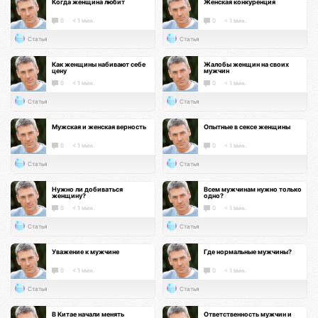
Когда женщина любит
Женская конкуренция
0
< 1 мин.
0
< 1 мин.
Статья
Статья
Как женщины набивают себе
Жалобы женщин на своих
цену
мужчин
0
< 1 мин.
0
< 1 мин.
Статья
Статья
Мужская и женская верность
Опытные в сексе женщины
0
< 1 мин.
0
< 1 мин.
Статья
Статья
Нужно ли добиваться
Всем мужчинам нужно только
женщину?
одно?
0
< 1 мин.
0
< 1 мин.
Статья
Статья
Уважение к мужчине
Где нормальные мужчины?
0
< 1 мин.
0
< 1 мин.
Статья
Статья
В Китае начали менять
Ответственность мужчин и