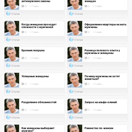
антимужские законы
женщин
0
< 1 мин.
0
< 1 мин.
Статья
Статья
Когда женщина проходит
Оформление квартиры на мать
сложности с мужчиной
мужчины
0
< 1 мин.
0
< 1 мин.
Статья
Статья
Брачная ловушка
Разница полового опыта у
мужчины и женщины
0
< 1 мин.
0
< 1 мин.
Статья
Статья
Успешные женщины
Почему мужчины не хотят
жениться?
0
< 1 мин.
0
< 1 мин.
Статья
Статья
Разделение обязанностей
Запрос на альфа-оленей
0
< 1 мин.
0
< 1 мин.
Статья
Статья
Как женщины выбирают
Равенство по-женски
мужчин?