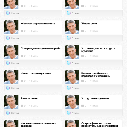
0
< 1 мин.
0
< 1 мин.
Статья
Статья
Женская меркантильность
Жизнь соло
0
< 1 мин.
0
< 1 мин.
Статья
Статья
Превращение мужчины в раба
Что женщина может дать
мужчине
0
< 1 мин.
0
< 1 мин.
Статья
Статья
Ненастоящие мужчины
Количество бывших
партнеров у женщины
0
< 1 мин.
0
< 1 мин.
Статья
Статья
Равноправие
Что должен мужчина
0
< 1 мин.
0
< 1 мин.
Статья
Статья
Как женщины воспитывают
Остров феминисток —
сыновей
показательный эксперимент