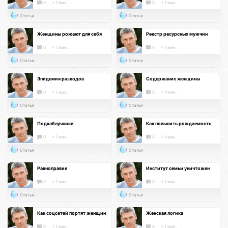
0
< 1 мин.
0
< 1 мин.
Статья
Статья
Женщины рожают для себя
Реестр ресурсных мужчин
0
< 1 мин.
0
< 1 мин.
Статья
Статья
Эпидемия разводов
Содержание женщины
0
< 1 мин.
0
< 1 мин.
Статья
Статья
Подкаблучники
Как повысить рождаемость
0
< 1 мин.
0
< 1 мин.
Статья
Статья
Равноправие
Институт семьи уничтожен
0
< 1 мин.
0
< 1 мин.
Статья
Статья
Как соцсетей портят женщин
Женская логика
0
< 1 мин.
0
< 1 мин.