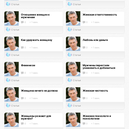
Статья
Статья
Отношение женщин к
Женская ответственность
мужчинам
0
< 1 мин.
0
< 1 мин.
Статья
Статья
Как удержать женщину
Любовь или деньги
0
< 1 мин.
0
< 1 мин.
Статья
Статья
Феминизм
Мужчины перестали
ухаживать и добиваться
0
< 1 мин.
0
< 1 мин.
Статья
Статья
Женщина ничего не должна
Женская честность
0
< 1 мин.
0
< 1 мин.
Статья
Статья
Женщины рожают для
Женские психологи и
мужчин?
психологини
0
< 1 мин.
0
< 1 мин.