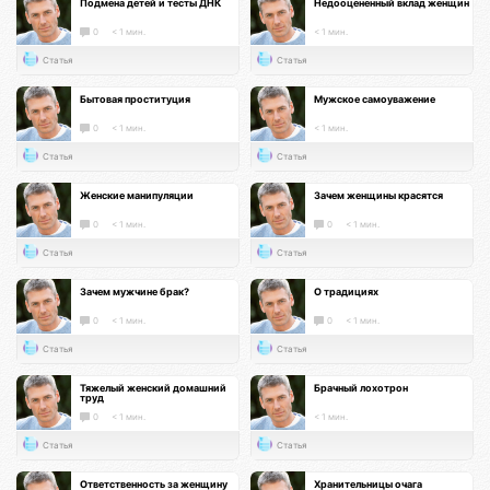
Подмена детей и тесты ДНК
Недооцененный вклад женщин
0
< 1 мин.
< 1 мин.
Статья
Статья
Бытовая проституция
Мужское самоуважение
0
< 1 мин.
< 1 мин.
Статья
Статья
Женские манипуляции
Зачем женщины красятся
0
< 1 мин.
0
< 1 мин.
Статья
Статья
Зачем мужчине брак?
О традициях
0
< 1 мин.
0
< 1 мин.
Статья
Статья
Тяжелый женский домашний
Брачный лохотрон
труд
0
< 1 мин.
< 1 мин.
Статья
Статья
Ответственность за женщину
Хранительницы очага