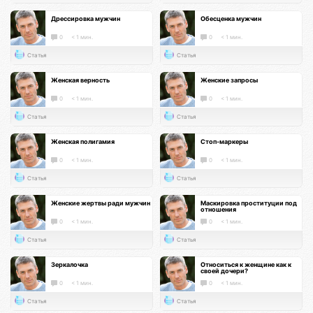
Дрессировка мужчин
Обесценка мужчин
0
< 1 мин.
0
< 1 мин.
Статья
Статья
Женская верность
Женские запросы
0
< 1 мин.
0
< 1 мин.
Статья
Статья
Женская полигамия
Стоп-маркеры
0
< 1 мин.
0
< 1 мин.
Статья
Статья
Женские жертвы ради мужчин
Маскировка проституции под
отношения
0
< 1 мин.
0
< 1 мин.
Статья
Статья
Зеркалочка
Относиться к женщине как к
своей дочери?
0
< 1 мин.
0
< 1 мин.
Статья
Статья