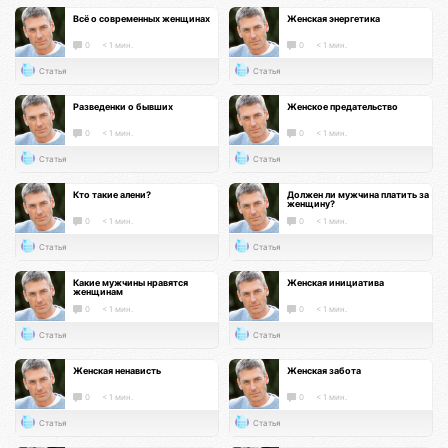
Всё о современных женщинах
Женская энергетика
0
< 1 мин.
0
< 1 мин.
Статья
Статья
Разведенки о бывших
Женское предательство
0
< 1 мин.
0
< 1 мин.
Статья
Статья
Кто такие алени?
Должен ли мужчина платить за
женщину?
0
< 1 мин.
0
< 1 мин.
Статья
Статья
Какие мужчины нравятся
Женская инициатива
женщинам
0
< 1 мин.
0
< 1 мин.
Статья
Статья
Женская ненависть
Женская забота
0
< 1 мин.
0
< 1 мин.
Статья
Статья