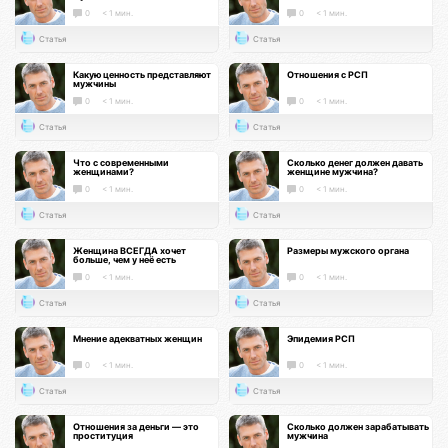
0
< 1 мин.
0
< 1 мин.
Статья
Статья
Какую ценность представляют
Отношения с РСП
мужчины
0
< 1 мин.
0
< 1 мин.
Статья
Статья
Что с современными
Сколько денег должен давать
женщинами?
женщине мужчина?
0
< 1 мин.
0
< 1 мин.
Статья
Статья
Женщина ВСЕГДА хочет
Размеры мужского органа
больше, чем у неё есть
0
< 1 мин.
0
< 1 мин.
Статья
Статья
Мнение адекватных женщин
Эпидемия РСП
0
< 1 мин.
0
< 1 мин.
Статья
Статья
Отношения за деньги — это
Сколько должен зарабатывать
проституция
мужчина