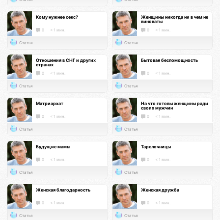
Кому нужнее секс?
Женщины никогда ни в чем не
виноваты
0
< 1 мин.
0
< 1 мин.
Статья
Статья
Отношения в СНГ и других
Бытовая беспомощность
странах
0
< 1 мин.
0
< 1 мин.
Статья
Статья
Матриархат
На что готовы женщины ради
своих мужчин
0
< 1 мин.
0
< 1 мин.
Статья
Статья
Будущие мамы
Тарелочницы
0
< 1 мин.
0
< 1 мин.
Статья
Статья
Женская благодарность
Женская дружба
0
< 1 мин.
0
< 1 мин.
Статья
Статья