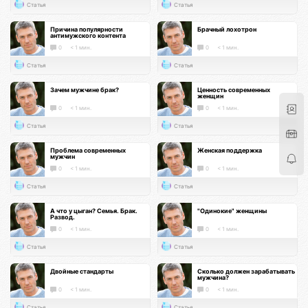
Статья
Статья
Причина популярности
Брачный лохотрон
антимужского контента
0
< 1 мин.
0
< 1 мин.
Статья
Статья
Зачем мужчине брак?
Ценность современных
женщин
0
< 1 мин.
0
< 1 мин.
Статья
Статья
Проблема современных
Женская поддержка
мужчин
0
< 1 мин.
0
< 1 мин.
Статья
Статья
А что у цыган? Семья. Брак.
"Одинокие" женщины
Развод.
0
< 1 мин.
0
< 1 мин.
Статья
Статья
Двойные стандарты
Сколько должен зарабатывать
мужчина?
0
< 1 мин.
0
< 1 мин.
Статья
Статья