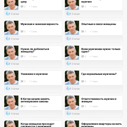
цену
мужчин
0
< 1 мин.
0
< 1 мин.
Статья
Статья
Мужская и женская верность
Опытные в сексе женщины
0
< 1 мин.
0
< 1 мин.
Статья
Статья
Нужно ли добиваться
Всем мужчинам нужно только
женщину?
одно?
0
< 1 мин.
0
< 1 мин.
Статья
Статья
Уважение к мужчине
Где нормальные мужчины?
0
< 1 мин.
0
< 1 мин.
Статья
Статья
В Китае начали менять
Ответственность мужчин и
антимужские законы
женщин
0
< 1 мин.
0
< 1 мин.
Статья
Статья
Когда женщина проходит
Оформление квартиры на мать
сложности с мужчиной
мужчины