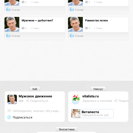
0
< 1 мин.
0
< 1 мин.
Статья
Статья
Мужчина — добытчик?
Равенство полов
0
< 1 мин.
0
< 1 мин.
Статья
Статья
Хаб
Нексус
Мужское движение
vitalista.ru
md
Поделиться
Здоровье и питание
Поделить
Наблюдения, анализ, обсуждения
Виталиста
Официальный хаб
Подписаться
Экосистема