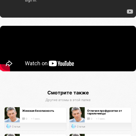
Смотрите также
Другие атомы в этой папке
Женская безопасность
Отличия профурсетки от
тарелочницы
0
< 1 мин.
0
< 1 мин.
Статья
Статья