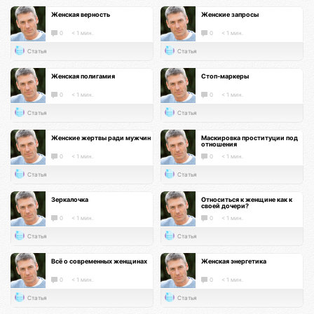
Женская верность
Женские запросы
0
< 1 мин.
0
< 1 мин.
Статья
Статья
Женская полигамия
Стоп-маркеры
0
< 1 мин.
0
< 1 мин.
Статья
Статья
Женские жертвы ради мужчин
Маскировка проституции под
отношения
0
< 1 мин.
0
< 1 мин.
Статья
Статья
Зеркалочка
Относиться к женщине как к
своей дочери?
0
< 1 мин.
0
< 1 мин.
Статья
Статья
Всё о современных женщинах
Женская энергетика
0
< 1 мин.
0
< 1 мин.
Статья
Статья