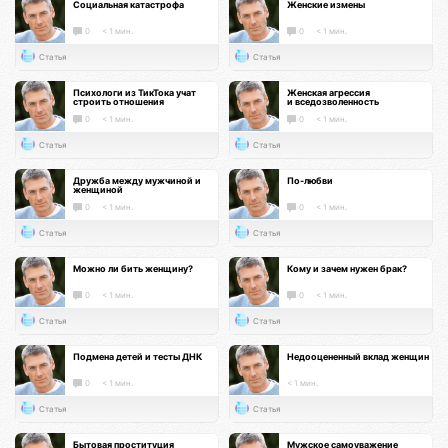
Социальная катастрофа
Женские измены
0
< 1 мин.
0
< 1 мин.
Статья
Статья
Психологи из ТикТока учат
Женская агрессия
строить отношения
и вседозволенность
0
< 1 мин.
0
< 1 мин.
Статья
Статья
Дружба между мужчиной и
По-любви
женщиной
0
< 1 мин.
0
< 1 мин.
Статья
Статья
Можно ли бить женщину?
Кому и зачем нужен брак?
0
< 1 мин.
0
< 1 мин.
Статья
Статья
Подмена детей и тесты ДНК
Недооцененный вклад женщин
0
< 1 мин.
< 1 мин.
Статья
Статья
Бытовая проституция
Мужское самоуважение