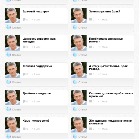
Статья
Статья
Брачный лохотрон
Зачем мужчине брак?
0
< 1 мин.
0
< 1 мин.
Статья
Статья
Ценность современных
Проблема современных
женщин
мужчин
0
< 1 мин.
0
< 1 мин.
Статья
Статья
Женская поддержка
А что у цыган? Семья. Брак.
Развод.
0
< 1 мин.
0
< 1 мин.
Статья
Статья
Двойные стандарты
Сколько должен зарабатывать
мужчина?
0
< 1 мин.
0
< 1 мин.
Статья
Статья
Кому нужнее секс?
Женщины никогда ни в чем не
виноваты
0
< 1 мин.
0
< 1 мин.
Статья
Статья