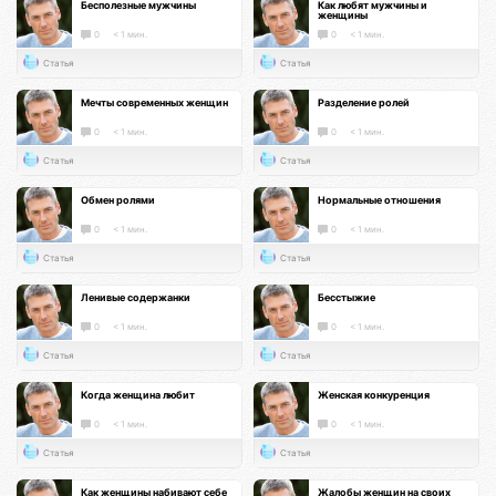
Бесполезные мужчины
Как любят мужчины и
женщины
0
< 1 мин.
0
< 1 мин.
Статья
Статья
Мечты современных женщин
Разделение ролей
0
< 1 мин.
0
< 1 мин.
Статья
Статья
Обмен ролями
Нормальные отношения
0
< 1 мин.
0
< 1 мин.
Статья
Статья
Ленивые содержанки
Бесстыжие
0
< 1 мин.
0
< 1 мин.
Статья
Статья
Когда женщина любит
Женская конкуренция
0
< 1 мин.
0
< 1 мин.
Статья
Статья
Как женщины набивают себе
Жалобы женщин на своих