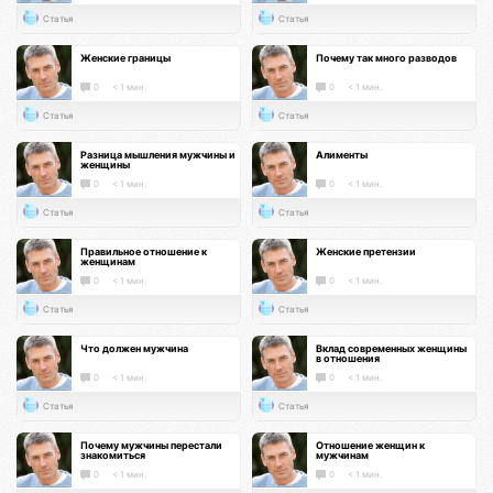
Статья
Статья
Женские границы
Почему так много разводов
0
< 1 мин.
0
< 1 мин.
Статья
Статья
Разница мышления мужчины и
Алименты
женщины
0
< 1 мин.
0
< 1 мин.
Статья
Статья
Правильное отношение к
Женские претензии
женщинам
0
< 1 мин.
0
< 1 мин.
Статья
Статья
Что должен мужчина
Вклад современных женщины
в отношения
0
< 1 мин.
0
< 1 мин.
Статья
Статья
Почему мужчины перестали
Отношение женщин к
знакомиться
мужчинам
0
< 1 мин.
0
< 1 мин.