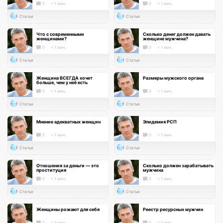
0
< 1 мин.
0
< 1 мин.
Статья
Статья
Что с современными
Сколько денег должен давать
женщинами?
женщине мужчина?
0
< 1 мин.
0
< 1 мин.
Статья
Статья
Женщина ВСЕГДА хочет
Размеры мужского органа
больше, чем у неё есть
0
< 1 мин.
0
< 1 мин.
Статья
Статья
Мнение адекватных женщин
Эпидемия РСП
0
< 1 мин.
0
< 1 мин.
Статья
Статья
Отношения за деньги — это
Сколько должен зарабатывать
проституция
мужчина
0
< 1 мин.
0
< 1 мин.
Статья
Статья
Женщины рожают для себя
Реестр ресурсных мужчин
0
< 1 мин.
0
< 1 мин.