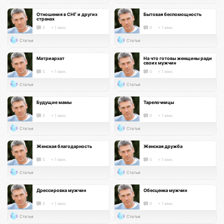
Отношения в СНГ и других
Бытовая беспомощность
странах
0
< 1 мин.
0
< 1 мин.
Статья
Статья
Матриархат
На что готовы женщины ради
своих мужчин
0
< 1 мин.
0
< 1 мин.
Статья
Статья
Будущие мамы
Тарелочницы
0
< 1 мин.
0
< 1 мин.
Статья
Статья
Женская благодарность
Женская дружба
0
< 1 мин.
0
< 1 мин.
Статья
Статья
Дрессировка мужчин
Обесценка мужчин
0
< 1 мин.
0
< 1 мин.
Статья
Статья