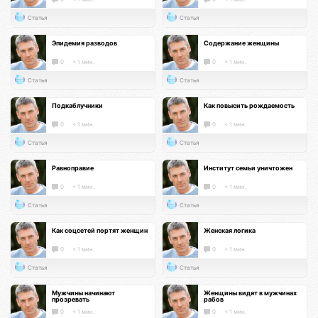
Статья
Статья
Эпидемия разводов
Содержание женщины
0
< 1 мин.
0
< 1 мин.
Статья
Статья
Подкаблучники
Как повысить рождаемость
0
< 1 мин.
0
< 1 мин.
Статья
Статья
Равноправие
Институт семьи уничтожен
0
< 1 мин.
0
< 1 мин.
Статья
Статья
Как соцсетей портят женщин
Женская логика
0
< 1 мин.
0
< 1 мин.
Статья
Статья
Мужчины начинают
Женщины видят в мужчинах
прозревать
рабов
0
< 1 мин.
0
< 1 мин.