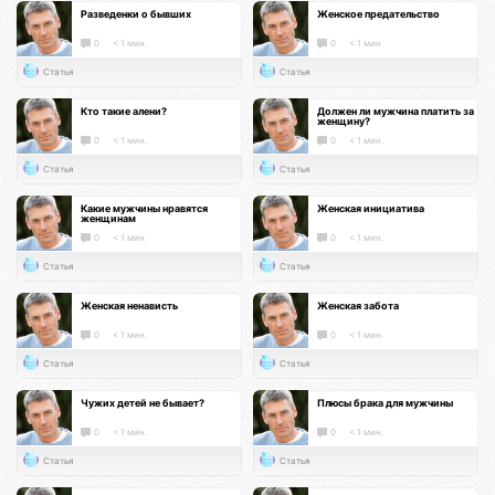
Разведенки о бывших
Женское предательство
0
< 1 мин.
0
< 1 мин.
Статья
Статья
Кто такие алени?
Должен ли мужчина платить за
женщину?
0
< 1 мин.
0
< 1 мин.
Статья
Статья
Какие мужчины нравятся
Женская инициатива
женщинам
0
< 1 мин.
0
< 1 мин.
Статья
Статья
Женская ненависть
Женская забота
0
< 1 мин.
0
< 1 мин.
Статья
Статья
Чужих детей не бывает?
Плюсы брака для мужчины
0
< 1 мин.
0
< 1 мин.
Статья
Статья