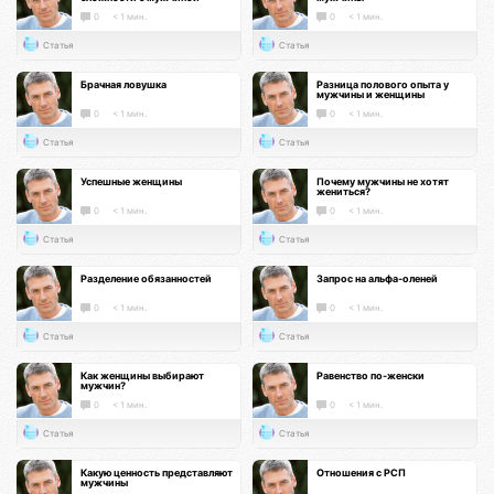
0
< 1 мин.
0
< 1 мин.
Статья
Статья
Брачная ловушка
Разница полового опыта у
мужчины и женщины
0
< 1 мин.
0
< 1 мин.
Статья
Статья
Успешные женщины
Почему мужчины не хотят
жениться?
0
< 1 мин.
0
< 1 мин.
Статья
Статья
Разделение обязанностей
Запрос на альфа-оленей
0
< 1 мин.
0
< 1 мин.
Статья
Статья
Как женщины выбирают
Равенство по-женски
мужчин?
0
< 1 мин.
0
< 1 мин.
Статья
Статья
Какую ценность представляют
Отношения с РСП
мужчины