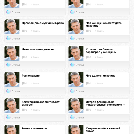
0
< 1 мин.
0
< 1 мин.
Статья
Статья
Превращение мужчины в раба
Что женщина может дать
мужчине
0
< 1 мин.
0
< 1 мин.
Статья
Статья
Ненастоящие мужчины
Количество бывших
партнеров у женщины
0
< 1 мин.
0
< 1 мин.
Статья
Статья
Равноправие
Что должен мужчина
0
< 1 мин.
0
< 1 мин.
Статья
Статья
Как женщины воспитывают
Остров феминисток —
сыновей
показательный эксперимент
0
< 1 мин.
0
< 1 мин.
Статья
Статья
Алени и алименты
Укоренившийся женский
абьюз