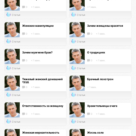
0
< 1 мин.
< 1 мин.
Статья
Статья
Женские манипуляции
Зачем женщины красятся
0
< 1 мин.
0
< 1 мин.
Статья
Статья
Зачем мужчине брак?
О традициях
0
< 1 мин.
0
< 1 мин.
Статья
Статья
Тяжелый женский домашний
Брачный лохотрон
труд
0
< 1 мин.
< 1 мин.
Статья
Статья
Ответственность за женщину
Хранительницы очага
0
< 1 мин.
0
< 1 мин.
Статья
Статья
Женская меркантильность
Жизнь соло