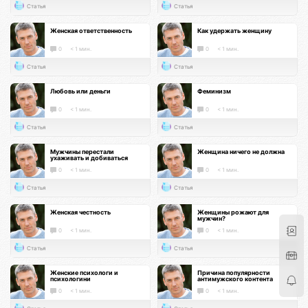
Статья
Статья
Женская ответственность
Как удержать женщину
0
< 1 мин.
0
< 1 мин.
Статья
Статья
Любовь или деньги
Феминизм
0
< 1 мин.
0
< 1 мин.
Статья
Статья
Мужчины перестали
Женщина ничего не должна
ухаживать и добиваться
0
< 1 мин.
0
< 1 мин.
Статья
Статья
Женская честность
Женщины рожают для
мужчин?
0
< 1 мин.
0
< 1 мин.
Статья
Статья
Женские психологи и
Причина популярности
психологини
антимужского контента
0
< 1 мин.
0
< 1 мин.