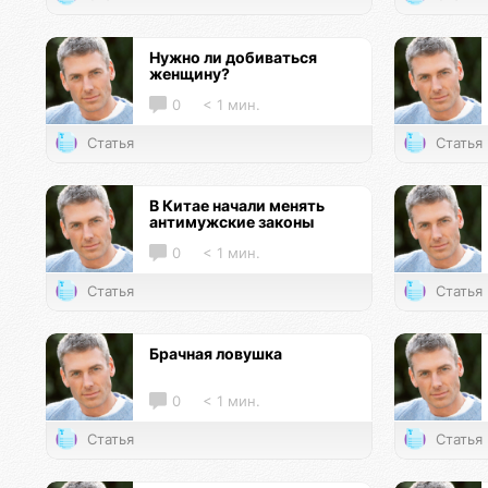
Нужно ли добиваться
женщину?
0
< 1 мин.
Статья
Статья
В Китае начали менять
антимужские законы
0
< 1 мин.
Статья
Статья
Брачная ловушка
0
< 1 мин.
Статья
Статья