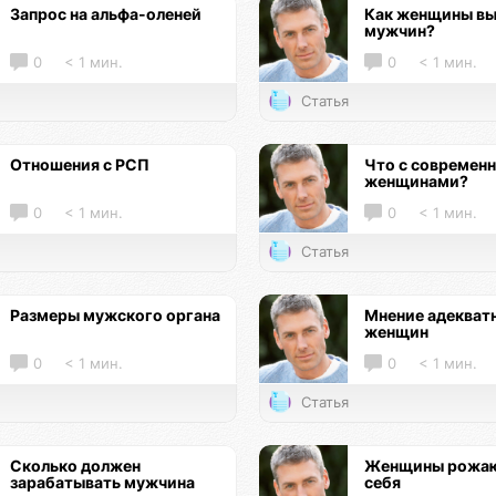
Запрос на альфа-оленей
Как женщины в
мужчин?
0
< 1 мин.
0
< 1 мин.
Статья
Отношения с РСП
Что с современ
женщинами?
0
< 1 мин.
0
< 1 мин.
Статья
Размеры мужского органа
Мнение адекват
женщин
0
< 1 мин.
0
< 1 мин.
Статья
Сколько должен
Женщины рожаю
зарабатывать мужчина
себя