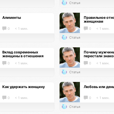
Статья
Алименты
Правильное отн
женщинам
0
< 1 мин.
0
< 1 мин.
Статья
Вклад современных
Почему мужчин
женщины в отношения
перестали знак
0
< 1 мин.
0
< 1 мин.
Статья
Как удержать женщину
Любовь или ден
0
< 1 мин.
0
< 1 мин.
Статья