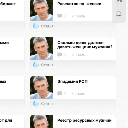
ыбирают
Равенство по-женски
0
< 1 мин.
Статья
ными
Сколько денег должен
давать женщине мужчина?
0
< 1 мин.
Статья
ных
Эпидемия РСП
0
< 1 мин.
Статья
т для
Реестр ресурсных мужчин