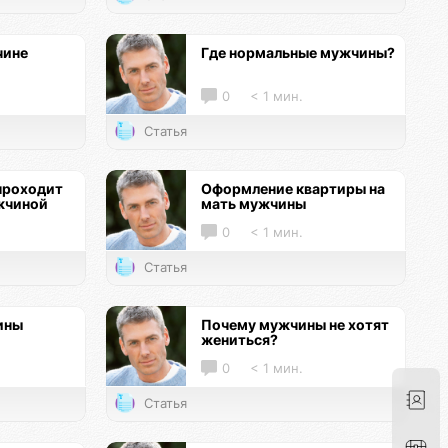
чине
Где нормальные мужчины?
0
< 1 мин.
Статья
проходит
Оформление квартиры на
жчиной
мать мужчины
0
< 1 мин.
Статья
ины
Почему мужчины не хотят
жениться?
0
< 1 мин.
Статья