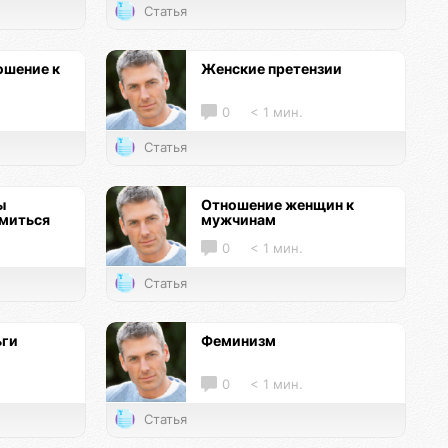
Статья
ошение к
Женские претензии
0
< 1 мин.
Статья
ы
Отношение женщин к
омиться
мужчинам
0
< 1 мин.
Статья
ьги
Феминизм
0
< 1 мин.
Статья