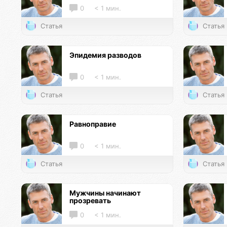
0
< 1 мин.
Статья
Статья
Эпидемия разводов
0
< 1 мин.
Статья
Статья
Равноправие
0
< 1 мин.
Статья
Статья
Мужчины начинают
прозревать
0
< 1 мин.