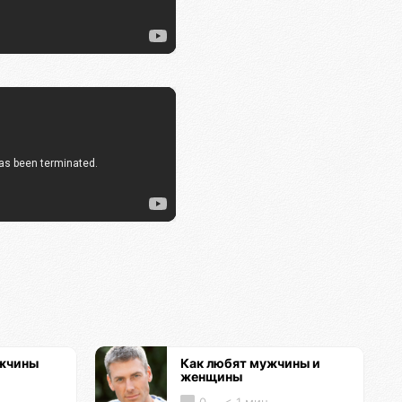
ужчины
Как любят мужчины и
женщины