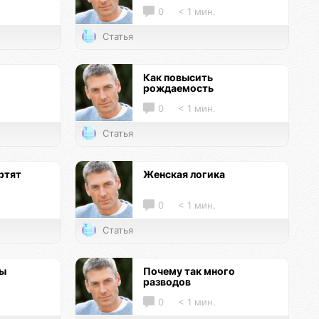
0
< 1 мин.
Статья
Как повысить
рождаемость
0
< 1 мин.
Статья
ртят
Женская логика
0
< 1 мин.
Статья
цы
Почему так много
разводов
0
< 1 мин.