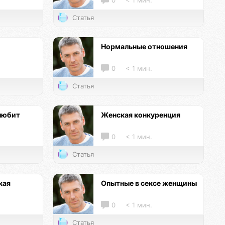
0
< 1 мин.
Статья
Нормальные отношения
0
< 1 мин.
Статья
любит
Женская конкуренция
0
< 1 мин.
Статья
кая
Опытные в сексе женщины
0
< 1 мин.
Статья