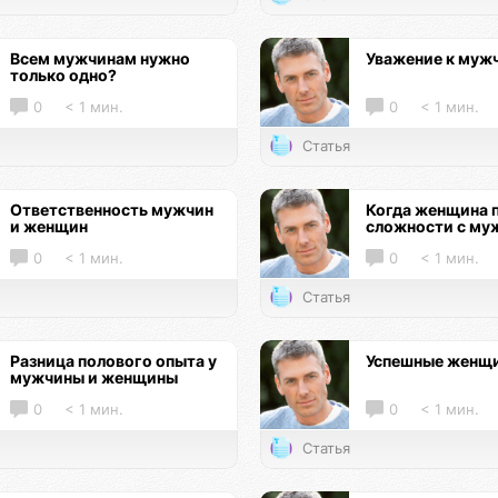
Всем мужчинам нужно
Уважение к муж
только одно?
0
< 1 мин.
0
< 1 мин.
Статья
Ответственность мужчин
Когда женщина 
и женщин
сложности с му
0
< 1 мин.
0
< 1 мин.
Статья
Разница полового опыта у
Успешные женщ
мужчины и женщины
0
< 1 мин.
0
< 1 мин.
Статья