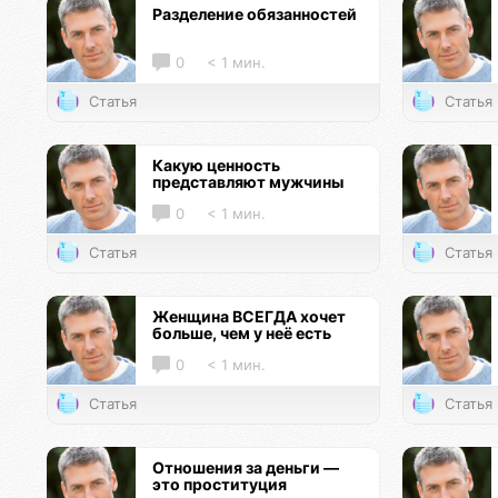
Разделение обязанностей
0
< 1 мин.
Статья
Статья
Какую ценность
представляют мужчины
0
< 1 мин.
Статья
Статья
Женщина ВСЕГДА хочет
больше, чем у неё есть
0
< 1 мин.
Статья
Статья
Отношения за деньги —
это проституция