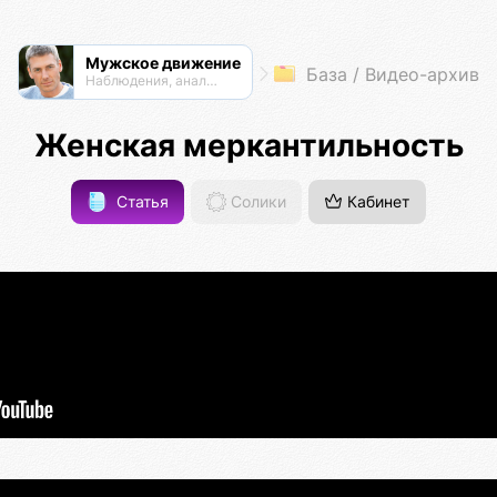
Мужское движение
База / Видео-архив
Наблюдения, анализ, обсуждения
Женская меркантильность
Статья
Солики
Кабинет