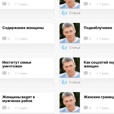
0
< 1 мин.
0
< 1 мин.
Статья
Содержание женщины
Подкаблучники
0
< 1 мин.
0
< 1 мин.
Статья
Институт семьи
Как соцсетей по
уничтожен
женщин
0
< 1 мин.
0
< 1 мин.
Статья
Женщины видят в
Женские грани
мужчинах рабов
0
< 1 мин.
0
< 1 мин.