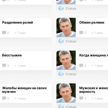
0
< 1 мин.
0
< 1 мин.
Статья
Разделение ролей
Обмен ролями
0
< 1 мин.
0
< 1 мин.
Статья
Бесстыжие
Когда женщина 
0
< 1 мин.
0
< 1 мин.
Статья
Жалобы женщин на своих
Мужская и женс
мужчин
верность
0
< 1 мин.
0
< 1 мин.
Статья