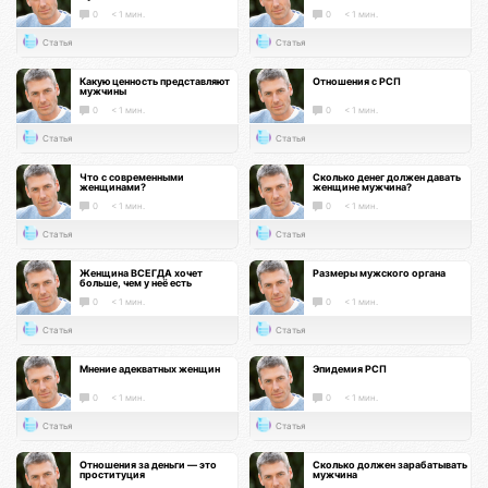
0
< 1 мин.
0
< 1 мин.
Статья
Статья
Какую ценность представляют
Отношения с РСП
мужчины
0
< 1 мин.
0
< 1 мин.
Статья
Статья
Что с современными
Сколько денег должен давать
женщинами?
женщине мужчина?
0
< 1 мин.
0
< 1 мин.
Статья
Статья
Женщина ВСЕГДА хочет
Размеры мужского органа
больше, чем у неё есть
0
< 1 мин.
0
< 1 мин.
Статья
Статья
Мнение адекватных женщин
Эпидемия РСП
0
< 1 мин.
0
< 1 мин.
Статья
Статья
Отношения за деньги — это
Сколько должен зарабатывать
проституция
мужчина