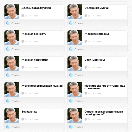
Дрессировка мужчин
Обесценка мужчин
0
< 1 мин.
0
< 1 мин.
Статья
Статья
Женская верность
Женские запросы
0
< 1 мин.
0
< 1 мин.
Статья
Статья
Женская полигамия
Стоп-маркеры
0
< 1 мин.
0
< 1 мин.
Статья
Статья
Женские жертвы ради мужчин
Маскировка проституции под
отношения
0
< 1 мин.
0
< 1 мин.
Статья
Статья
Зеркалочка
Относиться к женщине как к
своей дочери?
0
< 1 мин.
0
< 1 мин.
Статья
Статья