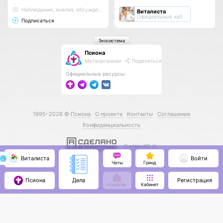
Наблюдения, анализ, обсуждения
Виталиста
Официальный хаб
Подписаться
Экосистема
Псиона
Метаорганизм
Поделиться
Официальные ресурсы:
1995–2026 ©
Псиона
О проекте
Контакты
Соглашение
Конфиденциальность
С нами КО 🕉️
Виталиста
Войти
Чаты
Гринд
Псиона
Регистрация
Дела
Кошелёк
Кабинет