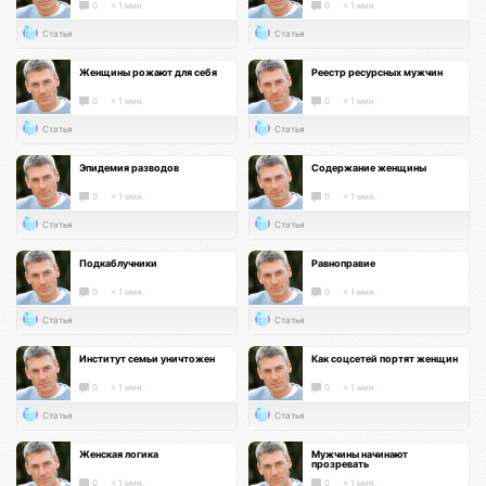
0
< 1 мин.
0
< 1 мин.
Статья
Статья
Женщины рожают для себя
Реестр ресурсных мужчин
0
< 1 мин.
0
< 1 мин.
Статья
Статья
Эпидемия разводов
Содержание женщины
0
< 1 мин.
0
< 1 мин.
Статья
Статья
Подкаблучники
Равноправие
0
< 1 мин.
0
< 1 мин.
Статья
Статья
Институт семьи уничтожен
Как соцсетей портят женщин
0
< 1 мин.
0
< 1 мин.
Статья
Статья
Женская логика
Мужчины начинают
прозревать
0
< 1 мин.
0
< 1 мин.