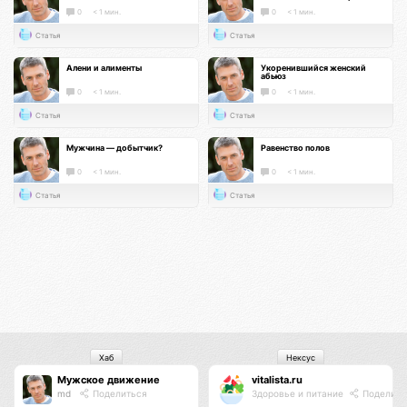
0
< 1 мин.
0
< 1 мин.
Статья
Статья
Алени и алименты
Укоренившийся женский
абьюз
0
< 1 мин.
0
< 1 мин.
Статья
Статья
Мужчина — добытчик?
Равенство полов
0
< 1 мин.
0
< 1 мин.
Статья
Статья
Хаб
Нексус
Мужское движение
vitalista.ru
md
Поделиться
Здоровье и питание
Поделить