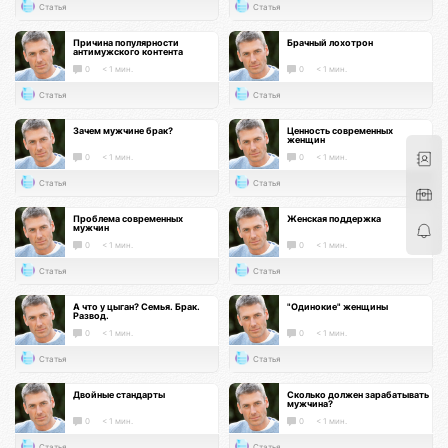
Статья
Статья
Причина популярности
Брачный лохотрон
антимужского контента
0
< 1 мин.
0
< 1 мин.
Статья
Статья
Зачем мужчине брак?
Ценность современных
женщин
0
< 1 мин.
0
< 1 мин.
Статья
Статья
Проблема современных
Женская поддержка
мужчин
0
< 1 мин.
0
< 1 мин.
Статья
Статья
А что у цыган? Семья. Брак.
"Одинокие" женщины
Развод.
0
< 1 мин.
0
< 1 мин.
Статья
Статья
Двойные стандарты
Сколько должен зарабатывать
мужчина?
0
< 1 мин.
0
< 1 мин.
Статья
Статья