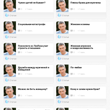
Чужих детей не бывает?
Плюсы брака для мужчины
0
< 1 мин.
0
< 1 мин.
Статья
Статья
Социальная катастрофа
Женские измены
0
< 1 мин.
0
< 1 мин.
Статья
Статья
Психологи из ТикТока учат
Женская агрессия
строить отношения
и вседозволенность
0
< 1 мин.
0
< 1 мин.
Статья
Статья
Дружба между мужчиной и
По-любви
женщиной
0
< 1 мин.
0
< 1 мин.
Статья
Статья
Можно ли бить женщину?
Кому и зачем нужен брак?
0
< 1 мин.
0
< 1 мин.
Статья
Статья