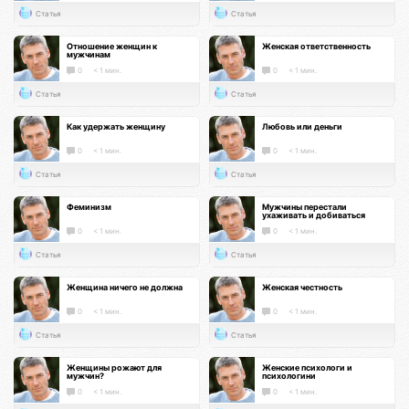
Статья
Статья
Отношение женщин к
Женская ответственность
мужчинам
0
< 1 мин.
0
< 1 мин.
Статья
Статья
Как удержать женщину
Любовь или деньги
0
< 1 мин.
0
< 1 мин.
Статья
Статья
Феминизм
Мужчины перестали
ухаживать и добиваться
0
< 1 мин.
0
< 1 мин.
Статья
Статья
Женщина ничего не должна
Женская честность
0
< 1 мин.
0
< 1 мин.
Статья
Статья
Женщины рожают для
Женские психологи и
мужчин?
психологини
0
< 1 мин.
0
< 1 мин.