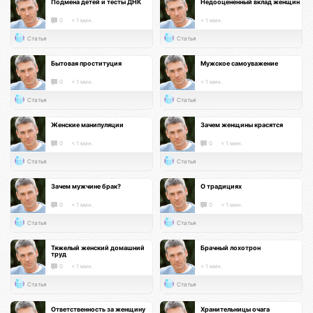
Подмена детей и тесты ДНК
Недооцененный вклад женщин
0
< 1 мин.
< 1 мин.
Статья
Статья
Бытовая проституция
Мужское самоуважение
0
< 1 мин.
< 1 мин.
Статья
Статья
Женские манипуляции
Зачем женщины красятся
0
< 1 мин.
0
< 1 мин.
Статья
Статья
Зачем мужчине брак?
О традициях
0
< 1 мин.
0
< 1 мин.
Статья
Статья
Тяжелый женский домашний
Брачный лохотрон
труд
0
< 1 мин.
< 1 мин.
Статья
Статья
Ответственность за женщину
Хранительницы очага