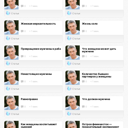
0
< 1 мин.
0
< 1 мин.
Статья
Статья
Женская меркантильность
Жизнь соло
0
< 1 мин.
0
< 1 мин.
Статья
Статья
Превращение мужчины в раба
Что женщина может дать
мужчине
0
< 1 мин.
0
< 1 мин.
Статья
Статья
Ненастоящие мужчины
Количество бывших
партнеров у женщины
0
< 1 мин.
0
< 1 мин.
Статья
Статья
Равноправие
Что должен мужчина
0
< 1 мин.
0
< 1 мин.
Статья
Статья
Как женщины воспитывают
Остров феминисток —
сыновей
показательный эксперимент