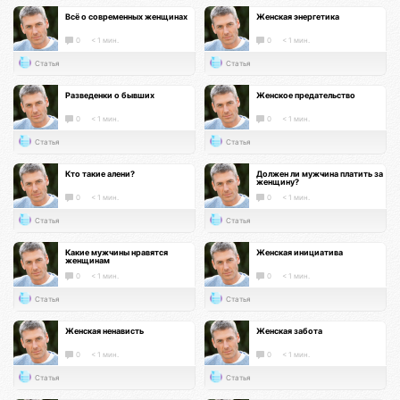
Всё о современных женщинах
Женская энергетика
0
< 1 мин.
0
< 1 мин.
Статья
Статья
Разведенки о бывших
Женское предательство
0
< 1 мин.
0
< 1 мин.
Статья
Статья
Кто такие алени?
Должен ли мужчина платить за
женщину?
0
< 1 мин.
0
< 1 мин.
Статья
Статья
Какие мужчины нравятся
Женская инициатива
женщинам
0
< 1 мин.
0
< 1 мин.
Статья
Статья
Женская ненависть
Женская забота
0
< 1 мин.
0
< 1 мин.
Статья
Статья