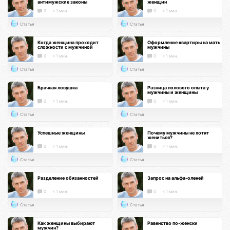
антимужские законы
женщин
0
< 1 мин.
0
< 1 мин.
Статья
Статья
Когда женщина проходит
Оформление квартиры на мать
сложности с мужчиной
мужчины
0
< 1 мин.
0
< 1 мин.
Статья
Статья
Брачная ловушка
Разница полового опыта у
мужчины и женщины
0
< 1 мин.
0
< 1 мин.
Статья
Статья
Успешные женщины
Почему мужчины не хотят
жениться?
0
< 1 мин.
0
< 1 мин.
Статья
Статья
Разделение обязанностей
Запрос на альфа-оленей
0
< 1 мин.
0
< 1 мин.
Статья
Статья
Как женщины выбирают
Равенство по-женски
мужчин?