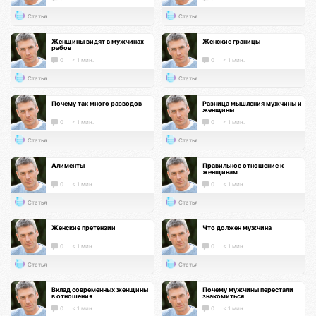
Статья
Статья
Женщины видят в мужчинах
Женские границы
рабов
0
< 1 мин.
0
< 1 мин.
Статья
Статья
Почему так много разводов
Разница мышления мужчины и
женщины
0
< 1 мин.
0
< 1 мин.
Статья
Статья
Алименты
Правильное отношение к
женщинам
0
< 1 мин.
0
< 1 мин.
Статья
Статья
Женские претензии
Что должен мужчина
0
< 1 мин.
0
< 1 мин.
Статья
Статья
Вклад современных женщины
Почему мужчины перестали
в отношения
знакомиться
0
< 1 мин.
0
< 1 мин.