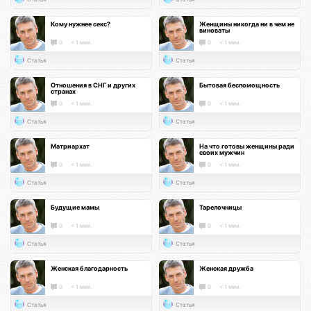
Кому нужнее секс?
Женщины никогда ни в чем не
виноваты
0
< 1 мин.
0
< 1 мин.
Статья
Статья
Отношения в СНГ и других
Бытовая беспомощность
странах
0
< 1 мин.
0
< 1 мин.
Статья
Статья
Матриархат
На что готовы женщины ради
своих мужчин
0
< 1 мин.
0
< 1 мин.
Статья
Статья
Будущие мамы
Тарелочницы
0
< 1 мин.
0
< 1 мин.
Статья
Статья
Женская благодарность
Женская дружба
0
< 1 мин.
0
< 1 мин.
Статья
Статья