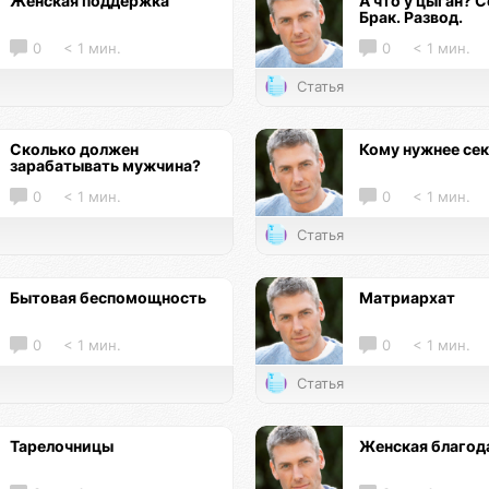
Женская поддержка
А что у цыган? С
Брак. Развод.
0
< 1 мин.
0
< 1 мин.
Статья
Сколько должен
Кому нужнее се
зарабатывать мужчина?
0
< 1 мин.
0
< 1 мин.
Статья
Бытовая беспомощность
Матриархат
0
< 1 мин.
0
< 1 мин.
Статья
Тарелочницы
Женская благод