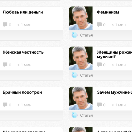
Любовь или деньги
Феминизм
0
< 1 мин.
0
< 1 мин.
Статья
Женская честность
Женщины рожаю
мужчин?
0
< 1 мин.
0
< 1 мин.
Статья
Брачный лохотрон
Зачем мужчине 
0
< 1 мин.
0
< 1 мин.
Статья