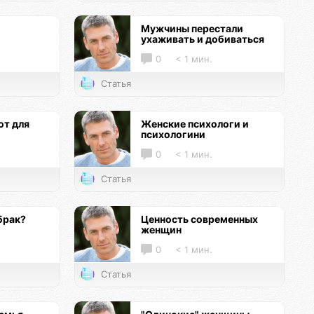
Мужчины перестали
ухаживать и добиваться
0
< 1 мин.
Статья
т для
Женские психологи и
психологини
0
< 1 мин.
Статья
брак?
Ценность современных
женщин
0
< 1 мин.
Статья