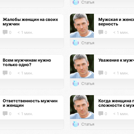
Статья
Жалобы женщин на своих
Мужская и женс
мужчин
верность
0
< 1 мин.
0
< 1 мин.
Статья
Всем мужчинам нужно
Уважение к муж
только одно?
0
< 1 мин.
0
< 1 мин.
Статья
Ответственность мужчин
Когда женщина 
и женщин
сложности с му
0
< 1 мин.
0
< 1 мин.
Статья