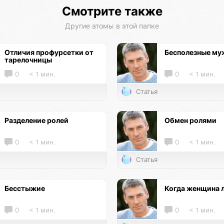
Смотрите также
Другие атомы в этой папке
Отличия профурсетки от
Бесполезные м
тарелочницы
0
< 1 мин.
0
< 1 мин.
Статья
Разделение ролей
Обмен ролями
0
< 1 мин.
0
< 1 мин.
Статья
Бесстыжие
Когда женщина 
0
< 1 мин.
0
< 1 мин.