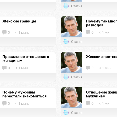
Статья
Женские границы
Почему так мно
разводов
0
< 1 мин.
0
< 1 мин.
Статья
Правильное отношение к
Женские претен
женщинам
0
< 1 мин.
0
< 1 мин.
Статья
Почему мужчины
Отношение женщ
перестали знакомиться
мужчинам
0
< 1 мин.
0
< 1 мин.
Статья