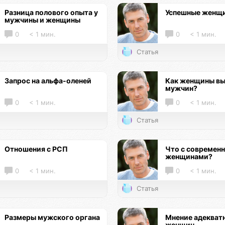
Разница полового опыта у
Успешные женщ
мужчины и женщины
0
< 1 мин.
0
< 1 мин.
Статья
Запрос на альфа-оленей
Как женщины в
мужчин?
0
< 1 мин.
0
< 1 мин.
Статья
Отношения с РСП
Что с современ
женщинами?
0
< 1 мин.
0
< 1 мин.
Статья
Размеры мужского органа
Мнение адекват
женщин