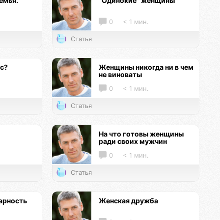
емья.
"Одинокие" женщины
0
< 1 мин.
Статья
кс?
Женщины никогда ни в чем
не виноваты
0
< 1 мин.
Статья
На что готовы женщины
ради своих мужчин
0
< 1 мин.
Статья
арность
Женская дружба