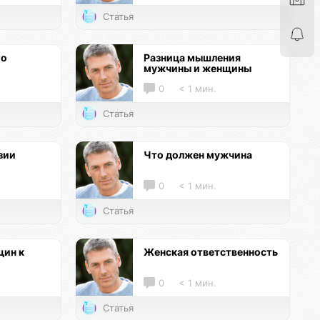
Статья
го
Разница мышления
мужчины и женщины
0
< 1 мин.
Статья
зии
Что должен мужчина
0
< 1 мин.
Статья
ин к
Женская ответственность
0
< 1 мин.
Статья