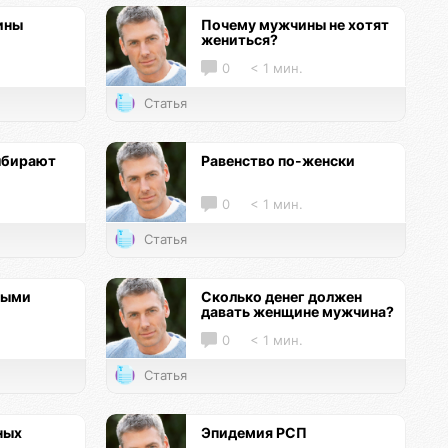
ины
Почему мужчины не хотят
жениться?
0
< 1 мин.
Статья
ыбирают
Равенство по-женски
0
< 1 мин.
Статья
ными
Сколько денег должен
давать женщине мужчина?
0
< 1 мин.
Статья
ных
Эпидемия РСП