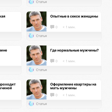
Статья
кая
Опытные в сексе женщины
0
< 1 мин.
Статья
чине
Где нормальные мужчины?
0
< 1 мин.
Статья
проходит
Оформление квартиры на
жчиной
мать мужчины
0
< 1 мин.
Статья