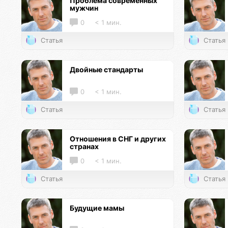
Проблема современных
мужчин
0
< 1 мин.
Статья
Статья
Двойные стандарты
0
< 1 мин.
Статья
Статья
Отношения в СНГ и других
странах
0
< 1 мин.
Статья
Статья
Будущие мамы