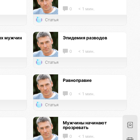
0
< 1 мин.
Статья
ых мужчин
Эпидемия разводов
0
< 1 мин.
Статья
Равноправие
0
< 1 мин.
Статья
Мужчины начинают
прозревать
0
< 1 мин.