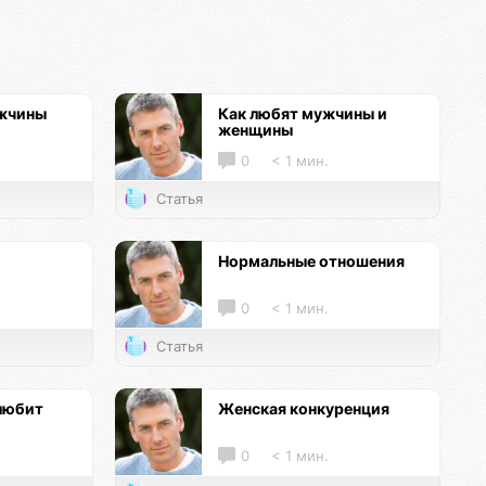
ужчины
Как любят мужчины и
женщины
0
< 1 мин.
Статья
Нормальные отношения
0
< 1 мин.
Статья
любит
Женская конкуренция
0
< 1 мин.