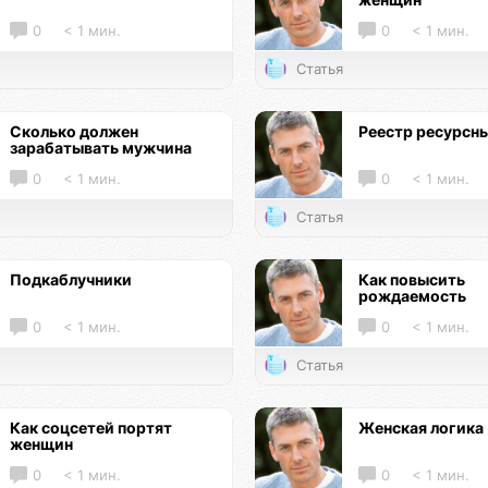
0
< 1 мин.
0
< 1 мин.
Статья
Сколько должен
Реестр ресурсн
зарабатывать мужчина
0
< 1 мин.
0
< 1 мин.
Статья
Подкаблучники
Как повысить
рождаемость
0
< 1 мин.
0
< 1 мин.
Статья
Как соцсетей портят
Женская логика
женщин
0
< 1 мин.
0
< 1 мин.