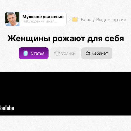
Мужское движение
База / Видео-архив
Наблюдения, анализ, обсуждения
Женщины рожают для себя
Статья
Солики
Кабинет