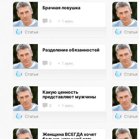
Брачная ловушка
0
< 1 мин.
Статья
Статья
Разделение обязанностей
0
< 1 мин.
Статья
Статья
Какую ценность
представляют мужчины
0
< 1 мин.
Статья
Статья
Женщина ВСЕГДА хочет
больше, чем у неё есть