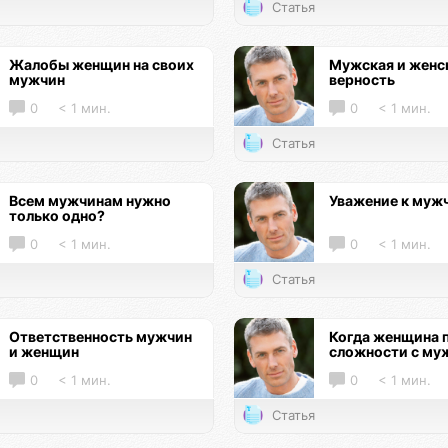
Статья
Жалобы женщин на своих
Мужская и женс
мужчин
верность
0
< 1 мин.
0
< 1 мин.
Статья
Всем мужчинам нужно
Уважение к муж
только одно?
0
< 1 мин.
0
< 1 мин.
Статья
Ответственность мужчин
Когда женщина 
и женщин
сложности с му
0
< 1 мин.
0
< 1 мин.
Статья