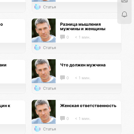
Статья
го
Разница мышления
мужчины и женщины
0
< 1 мин.
Статья
зии
Что должен мужчина
0
< 1 мин.
Статья
ин к
Женская ответственность
0
< 1 мин.
Статья