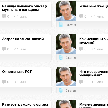
Разница полового опыта у
Успешные женщ
мужчины и женщины
0
< 1 мин.
0
< 1 мин.
Статья
Запрос на альфа-оленей
Как женщины в
мужчин?
0
< 1 мин.
0
< 1 мин.
Статья
Отношения с РСП
Что с современ
женщинами?
0
< 1 мин.
0
< 1 мин.
Статья
Размеры мужского органа
Мнение адекват
женщин