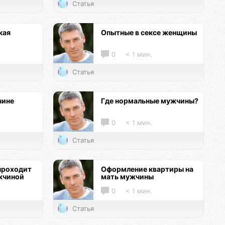
Статья
кая
Опытные в сексе женщины
0
< 1 мин.
Статья
чине
Где нормальные мужчины?
0
< 1 мин.
Статья
проходит
Оформление квартиры на
жчиной
мать мужчины
0
< 1 мин.
Статья