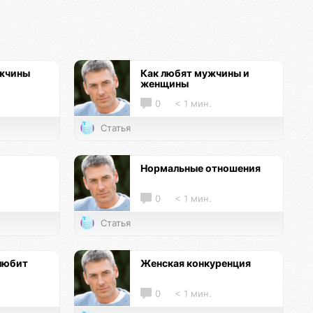
ужчины
Как любят мужчины и
женщины
0
< 1 мин.
Статья
Нормальные отношения
0
< 1 мин.
Статья
любит
Женская конкуренция
0
< 1 мин.