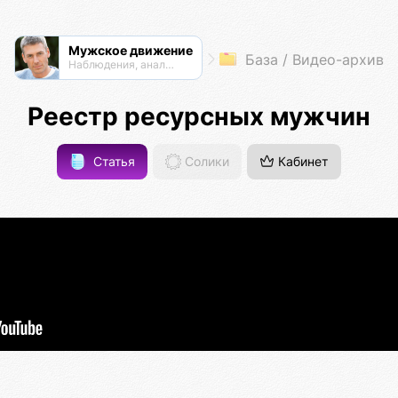
Мужское движение
База / Видео-архив
Наблюдения, анализ, обсуждения
Реестр ресурсных мужчин
Статья
Солики
Кабинет