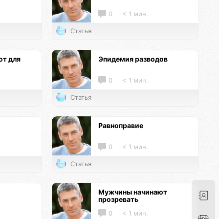
0
< 1 мин.
Статья
т для
Эпидемия разводов
0
< 1 мин.
Статья
Равноправие
0
< 1 мин.
Статья
Мужчины начинают
прозревать
0
< 1 мин.