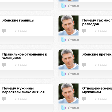
Статья
Женские границы
Почему так мно
разводов
0
< 1 мин.
0
< 1 мин.
Статья
Правильное отношение к
Женские претен
женщинам
0
< 1 мин.
0
< 1 мин.
Статья
Почему мужчины
Отношение женщ
перестали знакомиться
мужчинам
0
< 1 мин.
0
< 1 мин.
Статья