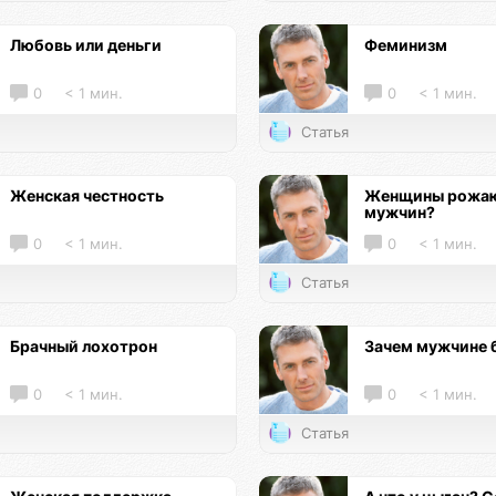
Любовь или деньги
Феминизм
0
< 1 мин.
0
< 1 мин.
Статья
Женская честность
Женщины рожаю
мужчин?
0
< 1 мин.
0
< 1 мин.
Статья
Брачный лохотрон
Зачем мужчине 
0
< 1 мин.
0
< 1 мин.
Статья