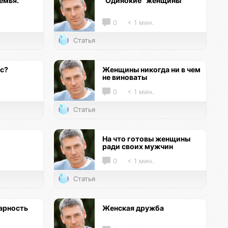
емья.
"Одинокие" женщины
0
< 1 мин.
Статья
кс?
Женщины никогда ни в чем
не виноваты
0
< 1 мин.
Статья
На что готовы женщины
ради своих мужчин
0
< 1 мин.
Статья
арность
Женская дружба