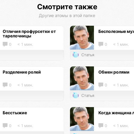
Смотрите также
Другие атомы в этой папке
Отличия профурсетки от
Бесполезные м
тарелочницы
0
< 1 мин.
0
< 1 мин.
Статья
Разделение ролей
Обмен ролями
0
< 1 мин.
0
< 1 мин.
Статья
Бесстыжие
Когда женщина 
0
< 1 мин.
0
< 1 мин.