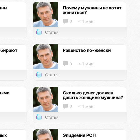
ины
Почему мужчины не хотят
жениться?
0
< 1 мин.
Статья
ыбирают
Равенство по-женски
0
< 1 мин.
Статья
ными
Сколько денег должен
давать женщине мужчина?
0
< 1 мин.
Статья
ных
Эпидемия РСП