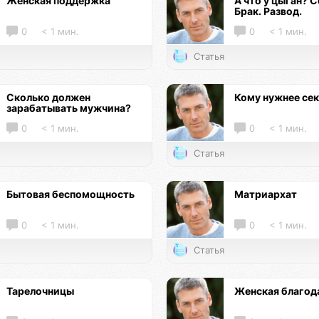
Женская поддержка
А что у цыган? С
Брак. Развод.
0
< 1 мин.
0
< 1 мин.
Статья
Сколько должен
Кому нужнее се
зарабатывать мужчина?
0
< 1 мин.
0
< 1 мин.
Статья
Бытовая беспомощность
Матриархат
0
< 1 мин.
0
< 1 мин.
Статья
Тарелочницы
Женская благод