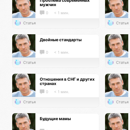
Проблема современных
мужчин
0
< 1 мин.
Статья
Статья
Двойные стандарты
0
< 1 мин.
Статья
Статья
Отношения в СНГ и других
странах
0
< 1 мин.
Статья
Статья
Будущие мамы