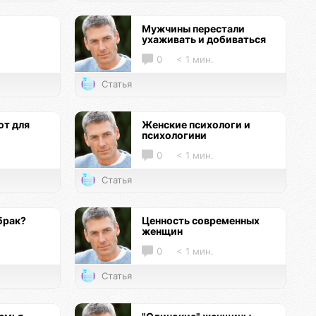
Мужчины перестали
ухаживать и добиваться
0
< 1 мин.
Статья
т для
Женские психологи и
психологини
0
< 1 мин.
Статья
брак?
Ценность современных
женщин
0
< 1 мин.
Статья