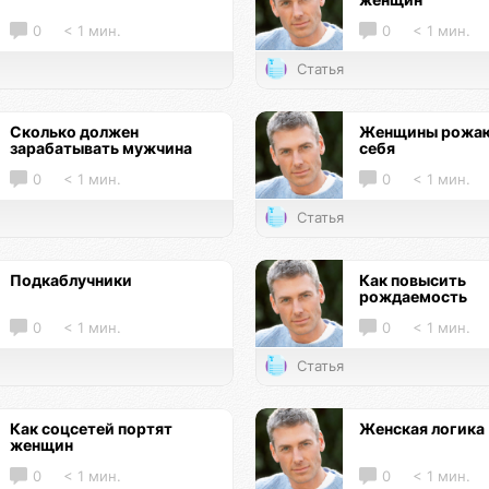
0
< 1 мин.
0
< 1 мин.
Статья
Сколько должен
Женщины рожаю
зарабатывать мужчина
себя
0
< 1 мин.
0
< 1 мин.
Статья
Подкаблучники
Как повысить
рождаемость
0
< 1 мин.
0
< 1 мин.
Статья
Как соцсетей портят
Женская логика
женщин
0
< 1 мин.
0
< 1 мин.