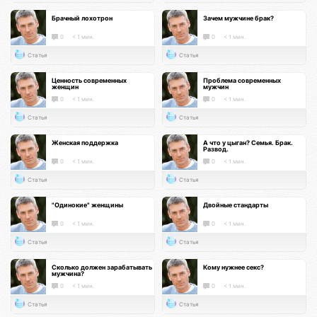
Брачный лохотрон
Зачем мужчине брак?
0
< 1 мин.
0
< 1 мин.
Статья
Статья
Ценность современных
Проблема современных
женщин
мужчин
0
< 1 мин.
0
< 1 мин.
Статья
Статья
Женская поддержка
А что у цыган? Семья. Брак.
Развод.
0
< 1 мин.
0
< 1 мин.
Статья
Статья
"Одинокие" женщины
Двойные стандарты
0
< 1 мин.
0
< 1 мин.
Статья
Статья
Сколько должен зарабатывать
Кому нужнее секс?
мужчина?
0
< 1 мин.
0
< 1 мин.
Статья
Статья