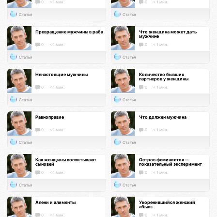
0
< 1 мин.
0
< 1 мин.
Статья
Статья
Превращение мужчины в раба
Что женщина может дать
мужчине
0
< 1 мин.
0
< 1 мин.
Статья
Статья
Ненастоящие мужчины
Количество бывших
партнеров у женщины
0
< 1 мин.
0
< 1 мин.
Статья
Статья
Равноправие
Что должен мужчина
0
< 1 мин.
0
< 1 мин.
Статья
Статья
Как женщины воспитывают
Остров феминисток —
сыновей
показательный эксперимент
0
< 1 мин.
0
< 1 мин.
Статья
Статья
Алени и алименты
Укоренившийся женский
абьюз
0
< 1 мин.
0
< 1 мин.