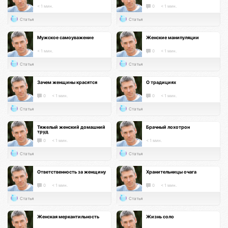
< 1 мин.
0
< 1 мин.
Статья
Статья
Мужское самоуважение
Женские манипуляции
< 1 мин.
0
< 1 мин.
Статья
Статья
Зачем женщины красятся
О традициях
0
< 1 мин.
0
< 1 мин.
Статья
Статья
Тяжелый женский домашний
Брачный лохотрон
труд
0
< 1 мин.
< 1 мин.
Статья
Статья
Ответственность за женщину
Хранительницы очага
0
< 1 мин.
0
< 1 мин.
Статья
Статья
Женская меркантильность
Жизнь соло