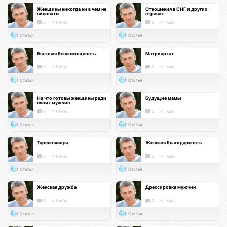
Женщины никогда ни в чем не
Отношения в СНГ и других
виноваты
странах
0
< 1 мин.
0
< 1 мин.
Статья
Статья
Бытовая беспомощность
Матриархат
0
< 1 мин.
0
< 1 мин.
Статья
Статья
На что готовы женщины ради
Будущие мамы
своих мужчин
0
< 1 мин.
0
< 1 мин.
Статья
Статья
Тарелочницы
Женская благодарность
0
< 1 мин.
0
< 1 мин.
Статья
Статья
Женская дружба
Дрессировка мужчин
0
< 1 мин.
0
< 1 мин.
Статья
Статья