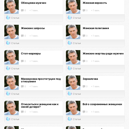
Обесценка мужчин
Женская верность
0
< 1 мин.
0
< 1 мин.
Статья
Статья
Женские запросы
Женская полигамия
0
< 1 мин.
0
< 1 мин.
Статья
Статья
Стоп-маркеры
Женские жертвы ради мужчин
0
< 1 мин.
0
< 1 мин.
Статья
Статья
Маскировка проституции под
Зеркалочка
отношения
0
< 1 мин.
0
< 1 мин.
Статья
Статья
Относиться к женщине как к
Всё о современных женщинах
своей дочери?
0
< 1 мин.
0
< 1 мин.
Статья
Статья