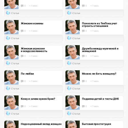
0
< 1 мин.
0
< 1 мин.
Статья
Статья
Женские измены
Психологи из ТикТока учат
строить отношения
0
< 1 мин.
0
< 1 мин.
Статья
Статья
Женская агрессия
Дружба между мужчиной и
и вседозволенность
женщиной
0
< 1 мин.
0
< 1 мин.
Статья
Статья
По-любви
Можно ли бить женщину?
0
< 1 мин.
0
< 1 мин.
Статья
Статья
Кому и зачем нужен брак?
Подмена детей и тесты ДНК
0
< 1 мин.
0
< 1 мин.
Статья
Статья
Недооцененный вклад женщин
Бытовая проституция