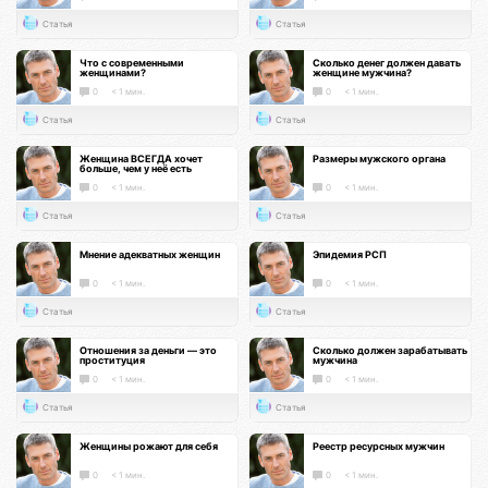
Статья
Статья
Что с современными
Сколько денег должен давать
женщинами?
женщине мужчина?
0
< 1 мин.
0
< 1 мин.
Статья
Статья
Женщина ВСЕГДА хочет
Размеры мужского органа
больше, чем у неё есть
0
< 1 мин.
0
< 1 мин.
Статья
Статья
Мнение адекватных женщин
Эпидемия РСП
0
< 1 мин.
0
< 1 мин.
Статья
Статья
Отношения за деньги — это
Сколько должен зарабатывать
проституция
мужчина
0
< 1 мин.
0
< 1 мин.
Статья
Статья
Женщины рожают для себя
Реестр ресурсных мужчин
0
< 1 мин.
0
< 1 мин.