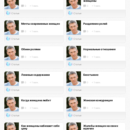
женщины
0
< 1 мин.
0
< 1 мин.
Статья
Статья
Мечты современных женщин
Разделение ролей
0
< 1 мин.
0
< 1 мин.
Статья
Статья
Обмен ролями
Нормальные отношения
0
< 1 мин.
0
< 1 мин.
Статья
Статья
Ленивые содержанки
Бесстыжие
0
< 1 мин.
0
< 1 мин.
Статья
Статья
Когда женщина любит
Женская конкуренция
0
< 1 мин.
0
< 1 мин.
Статья
Статья
Как женщины набивают себе
Жалобы женщин на своих
цену
мужчин