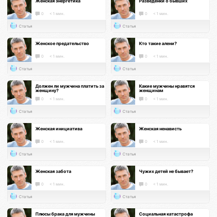
Женская энергетика
Разведенки о бывших
0
< 1 мин.
0
< 1 мин.
Статья
Статья
Женское предательство
Кто такие алени?
0
< 1 мин.
0
< 1 мин.
Статья
Статья
Должен ли мужчина платить за
Какие мужчины нравятся
женщину?
женщинам
0
< 1 мин.
0
< 1 мин.
Статья
Статья
Женская инициатива
Женская ненависть
0
< 1 мин.
0
< 1 мин.
Статья
Статья
Женская забота
Чужих детей не бывает?
0
< 1 мин.
0
< 1 мин.
Статья
Статья
Плюсы брака для мужчины
Социальная катастрофа