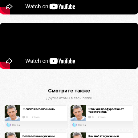
Смотрите также
Другие атомы в этой папке
Женская безопасность
Отличия профурсетки от
тарелочницы
0
< 1 мин.
0
< 1 мин.
Статья
Статья
Бесполезные мужчины
Как любят мужчины и