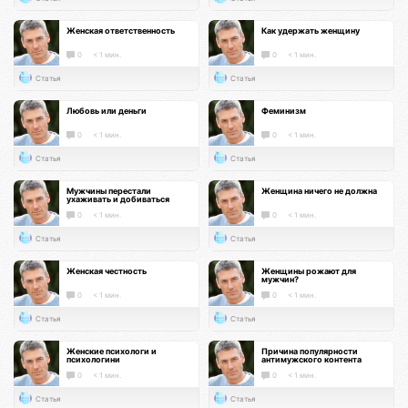
Женская ответственность
Как удержать женщину
0
< 1 мин.
0
< 1 мин.
Статья
Статья
Любовь или деньги
Феминизм
0
< 1 мин.
0
< 1 мин.
Статья
Статья
Мужчины перестали
Женщина ничего не должна
ухаживать и добиваться
0
< 1 мин.
0
< 1 мин.
Статья
Статья
Женская честность
Женщины рожают для
мужчин?
0
< 1 мин.
0
< 1 мин.
Статья
Статья
Женские психологи и
Причина популярности
психологини
антимужского контента
0
< 1 мин.
0
< 1 мин.
Статья
Статья