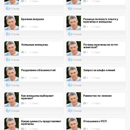
0
< 1 мин.
0
< 1 мин.
Статья
Статья
Брачная ловушка
Разница полового опыта у
мужчины и женщины
0
< 1 мин.
0
< 1 мин.
Статья
Статья
Успешные женщины
Почему мужчины не хотят
жениться?
0
< 1 мин.
0
< 1 мин.
Статья
Статья
Разделение обязанностей
Запрос на альфа-оленей
0
< 1 мин.
0
< 1 мин.
Статья
Статья
Как женщины выбирают
Равенство по-женски
мужчин?
0
< 1 мин.
0
< 1 мин.
Статья
Статья
Какую ценность представляют
Отношения с РСП
мужчины
0
< 1 мин.
0
< 1 мин.