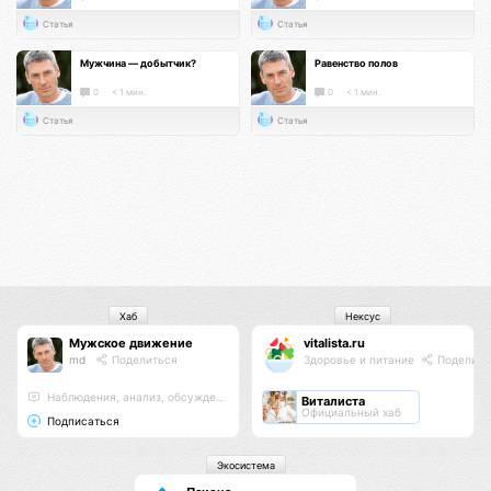
Статья
Статья
Мужчина — добытчик?
Равенство полов
0
< 1 мин.
0
< 1 мин.
Статья
Статья
Хаб
Нексус
Мужское движение
vitalista.ru
md
Поделиться
Здоровье и питание
Поделить
Наблюдения, анализ, обсуждения
Виталиста
Официальный хаб
Подписаться
Экосистема