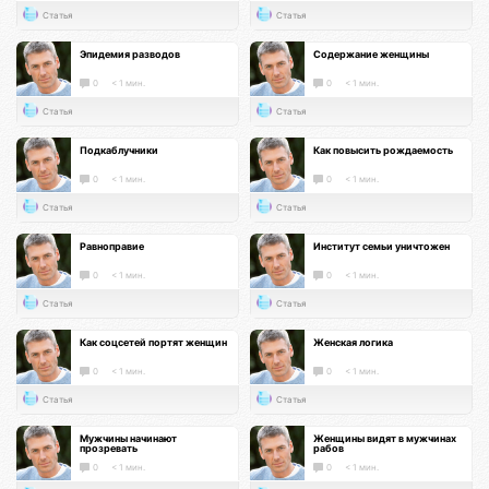
Статья
Статья
Эпидемия разводов
Содержание женщины
0
< 1 мин.
0
< 1 мин.
Статья
Статья
Подкаблучники
Как повысить рождаемость
0
< 1 мин.
0
< 1 мин.
Статья
Статья
Равноправие
Институт семьи уничтожен
0
< 1 мин.
0
< 1 мин.
Статья
Статья
Как соцсетей портят женщин
Женская логика
0
< 1 мин.
0
< 1 мин.
Статья
Статья
Мужчины начинают
Женщины видят в мужчинах
прозревать
рабов
0
< 1 мин.
0
< 1 мин.