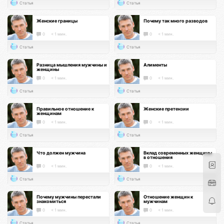
Статья
Статья
Женские границы
Почему так много разводов
0
< 1 мин.
0
< 1 мин.
Статья
Статья
Разница мышления мужчины и
Алименты
женщины
0
< 1 мин.
0
< 1 мин.
Статья
Статья
Правильное отношение к
Женские претензии
женщинам
0
< 1 мин.
0
< 1 мин.
Статья
Статья
Что должен мужчина
Вклад современных женщины
в отношения
0
< 1 мин.
0
< 1 мин.
Статья
Статья
Почему мужчины перестали
Отношение женщин к
знакомиться
мужчинам
0
< 1 мин.
0
< 1 мин.
Статья
Статья