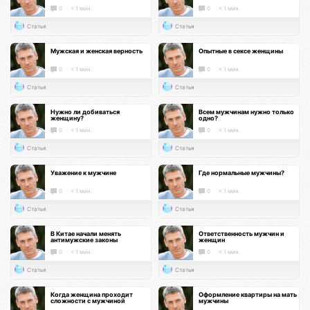
0
< 1 мин.
0
< 1 мин.
Статья
Статья
Мужская и женская верность
Опытные в сексе женщины
0
< 1 мин.
0
< 1 мин.
Статья
Статья
Нужно ли добиваться
Всем мужчинам нужно только
женщину?
одно?
0
< 1 мин.
0
< 1 мин.
Статья
Статья
Уважение к мужчине
Где нормальные мужчины?
0
< 1 мин.
0
< 1 мин.
Статья
Статья
В Китае начали менять
Ответственность мужчин и
антимужские законы
женщин
0
< 1 мин.
0
< 1 мин.
Статья
Статья
Когда женщина проходит
Оформление квартиры на мать
сложности с мужчиной
мужчины