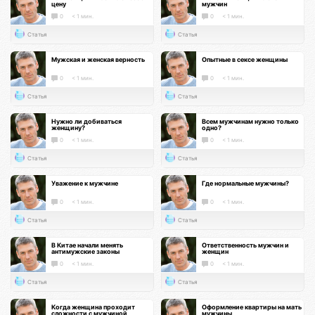
цену
мужчин
0
< 1 мин.
0
< 1 мин.
Статья
Статья
Мужская и женская верность
Опытные в сексе женщины
0
< 1 мин.
0
< 1 мин.
Статья
Статья
Нужно ли добиваться
Всем мужчинам нужно только
женщину?
одно?
0
< 1 мин.
0
< 1 мин.
Статья
Статья
Уважение к мужчине
Где нормальные мужчины?
0
< 1 мин.
0
< 1 мин.
Статья
Статья
В Китае начали менять
Ответственность мужчин и
антимужские законы
женщин
0
< 1 мин.
0
< 1 мин.
Статья
Статья
Когда женщина проходит
Оформление квартиры на мать
сложности с мужчиной
мужчины