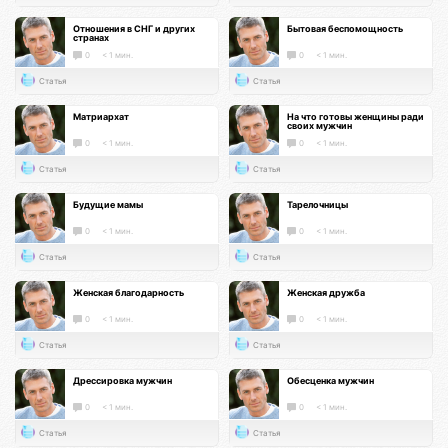
Отношения в СНГ и других
Бытовая беспомощность
странах
0
< 1 мин.
0
< 1 мин.
Статья
Статья
Матриархат
На что готовы женщины ради
своих мужчин
0
< 1 мин.
0
< 1 мин.
Статья
Статья
Будущие мамы
Тарелочницы
0
< 1 мин.
0
< 1 мин.
Статья
Статья
Женская благодарность
Женская дружба
0
< 1 мин.
0
< 1 мин.
Статья
Статья
Дрессировка мужчин
Обесценка мужчин
0
< 1 мин.
0
< 1 мин.
Статья
Статья