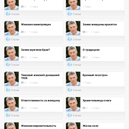
0
< 1 мин.
< 1 мин.
Статья
Статья
Женские манипуляции
Зачем женщины красятся
0
< 1 мин.
0
< 1 мин.
Статья
Статья
Зачем мужчине брак?
О традициях
0
< 1 мин.
0
< 1 мин.
Статья
Статья
Тяжелый женский домашний
Брачный лохотрон
труд
0
< 1 мин.
< 1 мин.
Статья
Статья
Ответственность за женщину
Хранительницы очага
0
< 1 мин.
0
< 1 мин.
Статья
Статья
Женская меркантильность
Жизнь соло