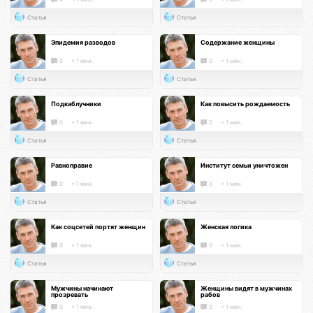
Статья
Статья
Эпидемия разводов
Содержание женщины
0
< 1 мин.
0
< 1 мин.
Статья
Статья
Подкаблучники
Как повысить рождаемость
0
< 1 мин.
0
< 1 мин.
Статья
Статья
Равноправие
Институт семьи уничтожен
0
< 1 мин.
0
< 1 мин.
Статья
Статья
Как соцсетей портят женщин
Женская логика
0
< 1 мин.
0
< 1 мин.
Статья
Статья
Мужчины начинают
Женщины видят в мужчинах
прозревать
рабов
0
< 1 мин.
0
< 1 мин.