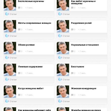
Бесполезные мужчины
Как любят мужчины и
женщины
0
< 1 мин.
0
< 1 мин.
Статья
Статья
Мечты современных женщин
Разделение ролей
0
< 1 мин.
0
< 1 мин.
Статья
Статья
Обмен ролями
Нормальные отношения
0
< 1 мин.
0
< 1 мин.
Статья
Статья
Ленивые содержанки
Бесстыжие
0
< 1 мин.
0
< 1 мин.
Статья
Статья
Когда женщина любит
Женская конкуренция
0
< 1 мин.
0
< 1 мин.
Статья
Статья
Как женщины набивают себе
Жалобы женщин на своих