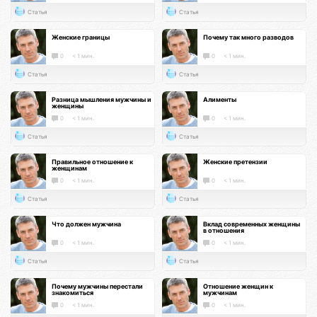
Статья
Статья
Женские границы
Почему так много разводов
0
< 1 мин.
0
< 1 мин.
Статья
Статья
Разница мышления мужчины и
Алименты
женщины
0
< 1 мин.
0
< 1 мин.
Статья
Статья
Правильное отношение к
Женские претензии
женщинам
0
< 1 мин.
0
< 1 мин.
Статья
Статья
Что должен мужчина
Вклад современных женщины
в отношения
0
< 1 мин.
0
< 1 мин.
Статья
Статья
Почему мужчины перестали
Отношение женщин к
знакомиться
мужчинам
0
< 1 мин.
0
< 1 мин.