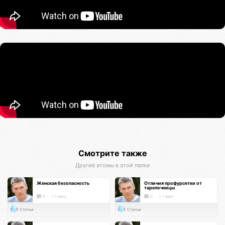
Смотрите также
Другие атомы в этой папке
Женская безопасность
Отличия профурсетки от
тарелочницы
0
< 1 мин.
0
< 1 мин.
Статья
Статья