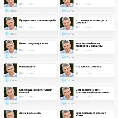
0
< 1 мин.
0
< 1 мин.
Статья
Статья
Превращение мужчины в раба
Что женщина может дать
мужчине
0
< 1 мин.
0
< 1 мин.
Статья
Статья
Ненастоящие мужчины
Количество бывших
партнеров у женщины
0
< 1 мин.
0
< 1 мин.
Статья
Статья
Равноправие
Что должен мужчина
0
< 1 мин.
0
< 1 мин.
Статья
Статья
Как женщины воспитывают
Остров феминисток —
сыновей
показательный эксперимент
0
< 1 мин.
0
< 1 мин.
Статья
Статья
Алени и алименты
Укоренившийся женский
абьюз