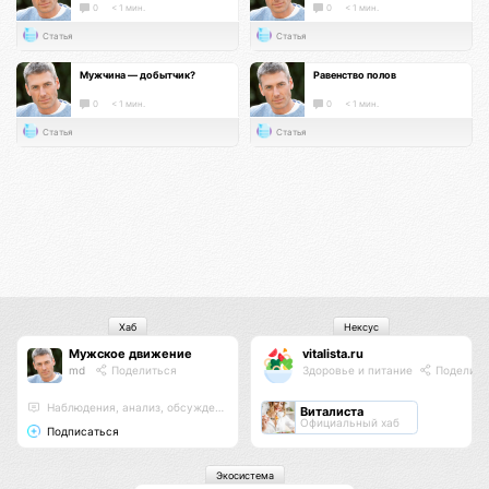
0
< 1 мин.
0
< 1 мин.
Статья
Статья
Мужчина — добытчик?
Равенство полов
0
< 1 мин.
0
< 1 мин.
Статья
Статья
Хаб
Нексус
Мужское движение
vitalista.ru
md
Поделиться
Здоровье и питание
Поделить
Наблюдения, анализ, обсуждения
Виталиста
Официальный хаб
Подписаться
Экосистема