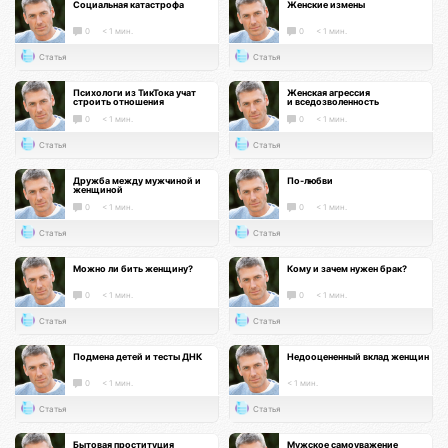
Социальная катастрофа
Женские измены
0
< 1 мин.
0
< 1 мин.
Статья
Статья
Психологи из ТикТока учат
Женская агрессия
строить отношения
и вседозволенность
0
< 1 мин.
0
< 1 мин.
Статья
Статья
Дружба между мужчиной и
По-любви
женщиной
0
< 1 мин.
0
< 1 мин.
Статья
Статья
Можно ли бить женщину?
Кому и зачем нужен брак?
0
< 1 мин.
0
< 1 мин.
Статья
Статья
Подмена детей и тесты ДНК
Недооцененный вклад женщин
0
< 1 мин.
< 1 мин.
Статья
Статья
Бытовая проституция
Мужское самоуважение