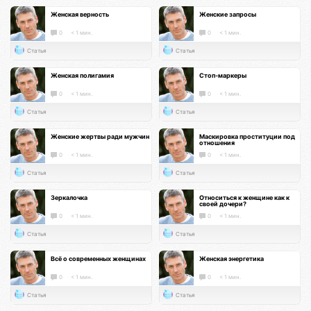
Женская верность
Женские запросы
0
< 1 мин.
0
< 1 мин.
Статья
Статья
Женская полигамия
Стоп-маркеры
0
< 1 мин.
0
< 1 мин.
Статья
Статья
Женские жертвы ради мужчин
Маскировка проституции под
отношения
0
< 1 мин.
0
< 1 мин.
Статья
Статья
Зеркалочка
Относиться к женщине как к
своей дочери?
0
< 1 мин.
0
< 1 мин.
Статья
Статья
Всё о современных женщинах
Женская энергетика
0
< 1 мин.
0
< 1 мин.
Статья
Статья