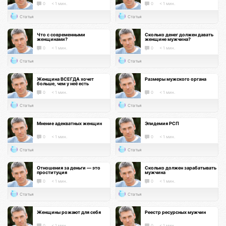
0
< 1 мин.
0
< 1 мин.
Статья
Статья
Что с современными
Сколько денег должен давать
женщинами?
женщине мужчина?
0
< 1 мин.
0
< 1 мин.
Статья
Статья
Женщина ВСЕГДА хочет
Размеры мужского органа
больше, чем у неё есть
0
< 1 мин.
0
< 1 мин.
Статья
Статья
Мнение адекватных женщин
Эпидемия РСП
0
< 1 мин.
0
< 1 мин.
Статья
Статья
Отношения за деньги — это
Сколько должен зарабатывать
проституция
мужчина
0
< 1 мин.
0
< 1 мин.
Статья
Статья
Женщины рожают для себя
Реестр ресурсных мужчин
0
< 1 мин.
0
< 1 мин.