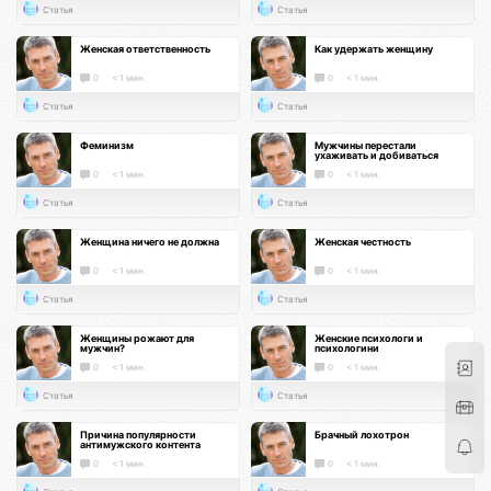
Статья
Статья
Женская ответственность
Как удержать женщину
0
< 1 мин.
0
< 1 мин.
Статья
Статья
Феминизм
Мужчины перестали
ухаживать и добиваться
0
< 1 мин.
0
< 1 мин.
Статья
Статья
Женщина ничего не должна
Женская честность
0
< 1 мин.
0
< 1 мин.
Статья
Статья
Женщины рожают для
Женские психологи и
мужчин?
психологини
0
< 1 мин.
0
< 1 мин.
Статья
Статья
Причина популярности
Брачный лохотрон
антимужского контента
0
< 1 мин.
0
< 1 мин.