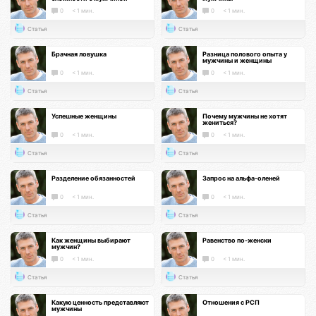
0
< 1 мин.
0
< 1 мин.
Статья
Статья
Брачная ловушка
Разница полового опыта у
мужчины и женщины
0
< 1 мин.
0
< 1 мин.
Статья
Статья
Успешные женщины
Почему мужчины не хотят
жениться?
0
< 1 мин.
0
< 1 мин.
Статья
Статья
Разделение обязанностей
Запрос на альфа-оленей
0
< 1 мин.
0
< 1 мин.
Статья
Статья
Как женщины выбирают
Равенство по-женски
мужчин?
0
< 1 мин.
0
< 1 мин.
Статья
Статья
Какую ценность представляют
Отношения с РСП
мужчины