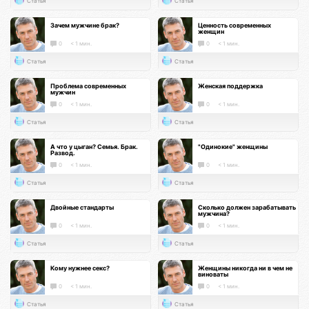
Статья
Статья
Зачем мужчине брак?
Ценность современных
женщин
0
< 1 мин.
0
< 1 мин.
Статья
Статья
Проблема современных
Женская поддержка
мужчин
0
< 1 мин.
0
< 1 мин.
Статья
Статья
А что у цыган? Семья. Брак.
"Одинокие" женщины
Развод.
0
< 1 мин.
0
< 1 мин.
Статья
Статья
Двойные стандарты
Сколько должен зарабатывать
мужчина?
0
< 1 мин.
0
< 1 мин.
Статья
Статья
Кому нужнее секс?
Женщины никогда ни в чем не
виноваты
0
< 1 мин.
0
< 1 мин.
Статья
Статья