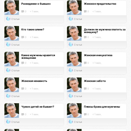
Разведенки о бывших
Женское предательство
0
< 1 мин.
0
< 1 мин.
Статья
Статья
Кто такие алени?
Должен ли мужчина платить за
женщину?
0
< 1 мин.
0
< 1 мин.
Статья
Статья
Какие мужчины нравятся
Женская инициатива
женщинам
0
< 1 мин.
0
< 1 мин.
Статья
Статья
Женская ненависть
Женская забота
0
< 1 мин.
0
< 1 мин.
Статья
Статья
Чужих детей не бывает?
Плюсы брака для мужчины
0
< 1 мин.
0
< 1 мин.
Статья
Статья