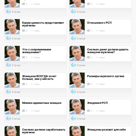
0
< 1 мин.
0
< 1 мин.
Статья
Статья
Какую ценность представляют
Отношения с РСП
мужчины
0
< 1 мин.
0
< 1 мин.
Статья
Статья
Что с современными
Сколько денег должен давать
женщинами?
женщине мужчина?
0
< 1 мин.
0
< 1 мин.
Статья
Статья
Женщина ВСЕГДА хочет
Размеры мужского органа
больше, чем у неё есть
0
< 1 мин.
0
< 1 мин.
Статья
Статья
Мнение адекватных женщин
Эпидемия РСП
0
< 1 мин.
0
< 1 мин.
Статья
Статья
Сколько должен зарабатывать
Женщины рожают для себя
мужчина