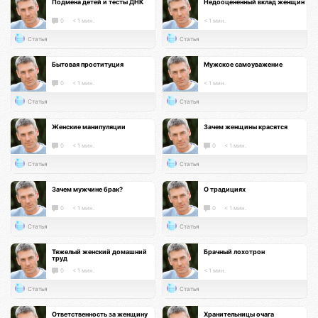
Подмена детей и тесты ДНК
Недооцененный вклад женщин
0
< 1 мин.
< 1 мин.
Статья
Статья
Бытовая проституция
Мужское самоуважение
0
< 1 мин.
< 1 мин.
Статья
Статья
Женские манипуляции
Зачем женщины красятся
0
< 1 мин.
0
< 1 мин.
Статья
Статья
Зачем мужчине брак?
О традициях
0
< 1 мин.
0
< 1 мин.
Статья
Статья
Тяжелый женский домашний
Брачный лохотрон
труд
0
< 1 мин.
< 1 мин.
Статья
Статья
Ответственность за женщину
Хранительницы очага