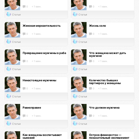
0
< 1 мин.
0
< 1 мин.
Статья
Статья
Женская меркантильность
Жизнь соло
0
< 1 мин.
0
< 1 мин.
Статья
Статья
Превращение мужчины в раба
Что женщина может дать
мужчине
0
< 1 мин.
0
< 1 мин.
Статья
Статья
Ненастоящие мужчины
Количество бывших
партнеров у женщины
0
< 1 мин.
0
< 1 мин.
Статья
Статья
Равноправие
Что должен мужчина
0
< 1 мин.
0
< 1 мин.
Статья
Статья
Как женщины воспитывают
Остров феминисток —
сыновей
показательный эксперимент