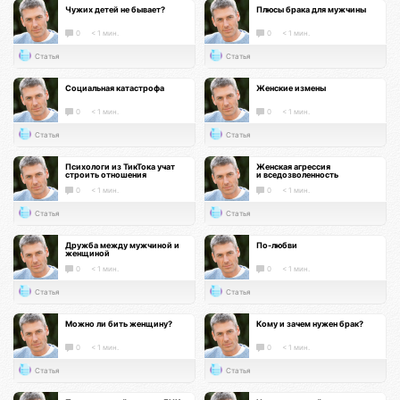
Чужих детей не бывает?
Плюсы брака для мужчины
0
< 1 мин.
0
< 1 мин.
Статья
Статья
Социальная катастрофа
Женские измены
0
< 1 мин.
0
< 1 мин.
Статья
Статья
Психологи из ТикТока учат
Женская агрессия
строить отношения
и вседозволенность
0
< 1 мин.
0
< 1 мин.
Статья
Статья
Дружба между мужчиной и
По-любви
женщиной
0
< 1 мин.
0
< 1 мин.
Статья
Статья
Можно ли бить женщину?
Кому и зачем нужен брак?
0
< 1 мин.
0
< 1 мин.
Статья
Статья