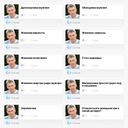
Дрессировка мужчин
Обесценка мужчин
0
< 1 мин.
0
< 1 мин.
Статья
Статья
Женская верность
Женские запросы
0
< 1 мин.
0
< 1 мин.
Статья
Статья
Женская полигамия
Стоп-маркеры
0
< 1 мин.
0
< 1 мин.
Статья
Статья
Женские жертвы ради мужчин
Маскировка проституции под
отношения
0
< 1 мин.
0
< 1 мин.
Статья
Статья
Зеркалочка
Относиться к женщине как к
своей дочери?
0
< 1 мин.
0
< 1 мин.
Статья
Статья