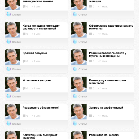
антимужские законы
женщин
0
< 1 мин.
0
< 1 мин.
Статья
Статья
Когда женщина проходит
Оформление квартиры на мать
сложности с мужчиной
мужчины
0
< 1 мин.
0
< 1 мин.
Статья
Статья
Брачная ловушка
Разница полового опыта у
мужчины и женщины
0
< 1 мин.
0
< 1 мин.
Статья
Статья
Успешные женщины
Почему мужчины не хотят
жениться?
0
< 1 мин.
0
< 1 мин.
Статья
Статья
Разделение обязанностей
Запрос на альфа-оленей
0
< 1 мин.
0
< 1 мин.
Статья
Статья
Как женщины выбирают
Равенство по-женски
мужчин?