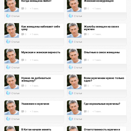
Когда женщина любит
Женская конкуренция
0
< 1 мин.
0
< 1 мин.
Статья
Статья
Как женщины набивают себе
Жалобы женщин на своих
цену
мужчин
0
< 1 мин.
0
< 1 мин.
Статья
Статья
Мужская и женская верность
Опытные в сексе женщины
0
< 1 мин.
0
< 1 мин.
Статья
Статья
Нужно ли добиваться
Всем мужчинам нужно только
женщину?
одно?
0
< 1 мин.
0
< 1 мин.
Статья
Статья
Уважение к мужчине
Где нормальные мужчины?
0
< 1 мин.
0
< 1 мин.
Статья
Статья
В Китае начали менять
Ответственность мужчин и