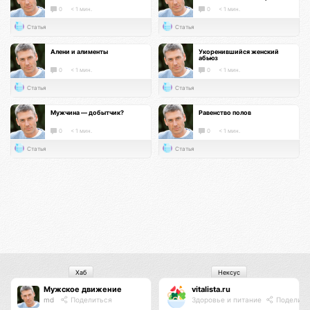
0
< 1 мин.
0
< 1 мин.
Статья
Статья
Алени и алименты
Укоренившийся женский
абьюз
0
< 1 мин.
0
< 1 мин.
Статья
Статья
Мужчина — добытчик?
Равенство полов
0
< 1 мин.
0
< 1 мин.
Статья
Статья
Хаб
Нексус
Мужское движение
vitalista.ru
md
Поделиться
Здоровье и питание
Поделить