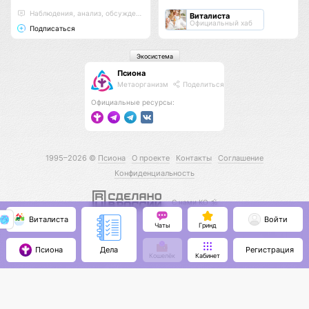
Наблюдения, анализ, обсуждения
Виталиста
Официальный хаб
Подписаться
Экосистема
Псиона
Метаорганизм
Поделиться
Официальные ресурсы:
1995–2026 ©
Псиона
О проекте
Контакты
Соглашение
Конфиденциальность
С нами КО 🕉️
Виталиста
Войти
Чаты
Гринд
Псиона
Регистрация
Дела
Кошелёк
Кабинет