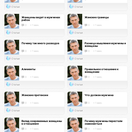
Статья
Статья
Женщины видят в мужчинах
Женские границы
рабов
0
< 1 мин.
0
< 1 мин.
Статья
Статья
Почему так много разводов
Разница мышления мужчины и
женщины
0
< 1 мин.
0
< 1 мин.
Статья
Статья
Алименты
Правильное отношение к
женщинам
0
< 1 мин.
0
< 1 мин.
Статья
Статья
Женские претензии
Что должен мужчина
0
< 1 мин.
0
< 1 мин.
Статья
Статья
Вклад современных женщины
Почему мужчины перестали
в отношения
знакомиться
0
< 1 мин.
0
< 1 мин.