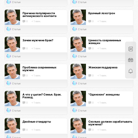
Статья
Статья
Причина популярности
Брачный лохотрон
антимужского контента
0
< 1 мин.
0
< 1 мин.
Статья
Статья
Зачем мужчине брак?
Ценность современных
женщин
0
< 1 мин.
0
< 1 мин.
Статья
Статья
Проблема современных
Женская поддержка
мужчин
0
< 1 мин.
0
< 1 мин.
Статья
Статья
А что у цыган? Семья. Брак.
"Одинокие" женщины
Развод.
0
< 1 мин.
0
< 1 мин.
Статья
Статья
Двойные стандарты
Сколько должен зарабатывать
мужчина?
0
< 1 мин.
0
< 1 мин.
Статья
Статья