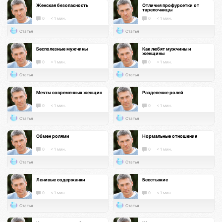
Женская безопасность
Отличия профурсетки от
тарелочницы
0
< 1 мин.
0
< 1 мин.
Статья
Статья
Бесполезные мужчины
Как любят мужчины и
женщины
0
< 1 мин.
0
< 1 мин.
Статья
Статья
Мечты современных женщин
Разделение ролей
0
< 1 мин.
0
< 1 мин.
Статья
Статья
Обмен ролями
Нормальные отношения
0
< 1 мин.
0
< 1 мин.
Статья
Статья
Ленивые содержанки
Бесстыжие
0
< 1 мин.
0
< 1 мин.
Статья
Статья