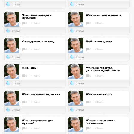
Статья
Статья
Отношение женщин к
Женская ответственность
мужчинам
0
< 1 мин.
0
< 1 мин.
Статья
Статья
Как удержать женщину
Любовь или деньги
0
< 1 мин.
0
< 1 мин.
Статья
Статья
Феминизм
Мужчины перестали
ухаживать и добиваться
0
< 1 мин.
0
< 1 мин.
Статья
Статья
Женщина ничего не должна
Женская честность
0
< 1 мин.
0
< 1 мин.
Статья
Статья
Женщины рожают для
Женские психологи и
мужчин?
психологини
0
< 1 мин.
0
< 1 мин.