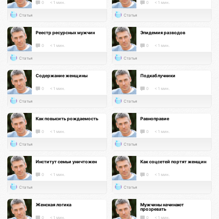
0
< 1 мин.
0
< 1 мин.
Статья
Статья
Реестр ресурсных мужчин
Эпидемия разводов
0
< 1 мин.
0
< 1 мин.
Статья
Статья
Содержание женщины
Подкаблучники
0
< 1 мин.
0
< 1 мин.
Статья
Статья
Как повысить рождаемость
Равноправие
0
< 1 мин.
0
< 1 мин.
Статья
Статья
Институт семьи уничтожен
Как соцсетей портят женщин
0
< 1 мин.
0
< 1 мин.
Статья
Статья
Женская логика
Мужчины начинают
прозревать
0
< 1 мин.
0
< 1 мин.