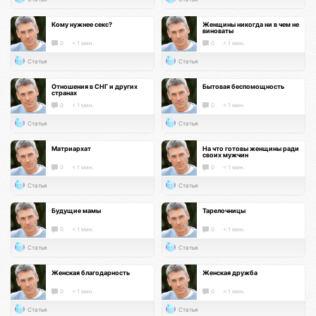
Кому нужнее секс?
Женщины никогда ни в чем не
виноваты
0
< 1 мин.
0
< 1 мин.
Статья
Статья
Отношения в СНГ и других
Бытовая беспомощность
странах
0
< 1 мин.
0
< 1 мин.
Статья
Статья
Матриархат
На что готовы женщины ради
своих мужчин
0
< 1 мин.
0
< 1 мин.
Статья
Статья
Будущие мамы
Тарелочницы
0
< 1 мин.
0
< 1 мин.
Статья
Статья
Женская благодарность
Женская дружба
0
< 1 мин.
0
< 1 мин.
Статья
Статья