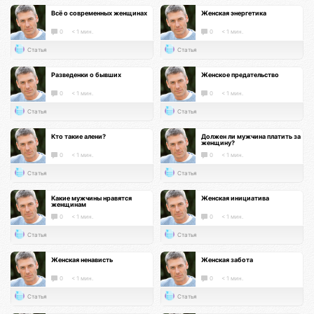
Всё о современных женщинах
Женская энергетика
0
< 1 мин.
0
< 1 мин.
Статья
Статья
Разведенки о бывших
Женское предательство
0
< 1 мин.
0
< 1 мин.
Статья
Статья
Кто такие алени?
Должен ли мужчина платить за
женщину?
0
< 1 мин.
0
< 1 мин.
Статья
Статья
Какие мужчины нравятся
Женская инициатива
женщинам
0
< 1 мин.
0
< 1 мин.
Статья
Статья
Женская ненависть
Женская забота
0
< 1 мин.
0
< 1 мин.
Статья
Статья