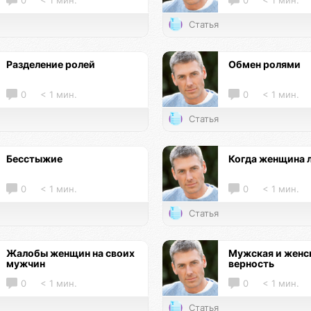
0
< 1 мин.
0
< 1 мин.
Статья
Разделение ролей
Обмен ролями
0
< 1 мин.
0
< 1 мин.
Статья
Бесстыжие
Когда женщина 
0
< 1 мин.
0
< 1 мин.
Статья
Жалобы женщин на своих
Мужская и женс
мужчин
верность
0
< 1 мин.
0
< 1 мин.
Статья