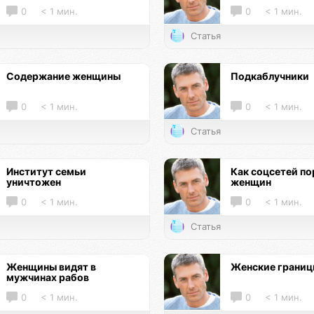
0
< 1 мин.
0
< 1 мин.
Статья
Содержание женщины
Подкаблучники
0
< 1 мин.
0
< 1 мин.
Статья
Институт семьи
Как соцсетей по
уничтожен
женщин
0
< 1 мин.
0
< 1 мин.
Статья
Женщины видят в
Женские грани
мужчинах рабов
0
< 1 мин.
0
< 1 мин.