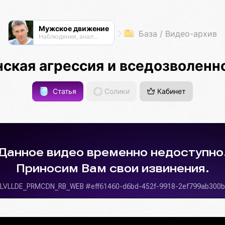
Мужское движение
База / Видео-архив
Наблюдения, анализ, обсуждения
ская агрессия и вседозволенн
Статья
Солики
Кабинет