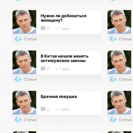
Нужно ли добиваться
женщину?
0
< 1 мин.
Статья
Статья
В Китае начали менять
антимужские законы
0
< 1 мин.
Статья
Статья
Брачная ловушка
0
< 1 мин.
Статья
Статья