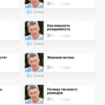
0
< 1 мин.
Статья
Как повысить
рождаемость
0
< 1 мин.
Статья
ртят
Женская логика
0
< 1 мин.
Статья
цы
Почему так много
разводов
0
< 1 мин.