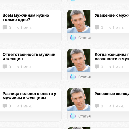
Всем мужчинам нужно
Уважение к муж
только одно?
0
< 1 мин.
0
< 1 мин.
Статья
Ответственность мужчин
Когда женщина 
и женщин
сложности с му
0
< 1 мин.
0
< 1 мин.
Статья
Разница полового опыта у
Успешные женщ
мужчины и женщины
0
< 1 мин.
0
< 1 мин.
Статья