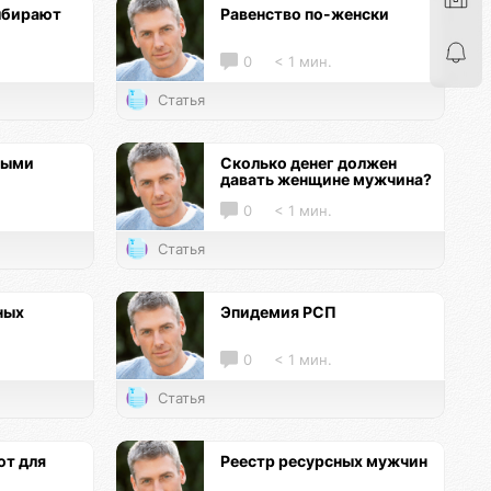
ыбирают
Равенство по-женски
0
< 1 мин.
Статья
ными
Сколько денег должен
давать женщине мужчина?
0
< 1 мин.
Статья
ных
Эпидемия РСП
0
< 1 мин.
Статья
т для
Реестр ресурсных мужчин