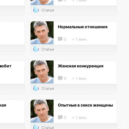
0
< 1 мин.
Статья
Нормальные отношения
0
< 1 мин.
Статья
любит
Женская конкуренция
0
< 1 мин.
Статья
кая
Опытные в сексе женщины
0
< 1 мин.
Статья