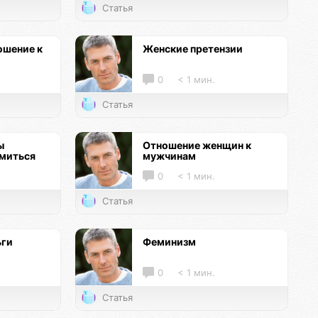
Статья
ошение к
Женские претензии
0
< 1 мин.
Статья
ы
Отношение женщин к
омиться
мужчинам
0
< 1 мин.
Статья
ьги
Феминизм
0
< 1 мин.
Статья