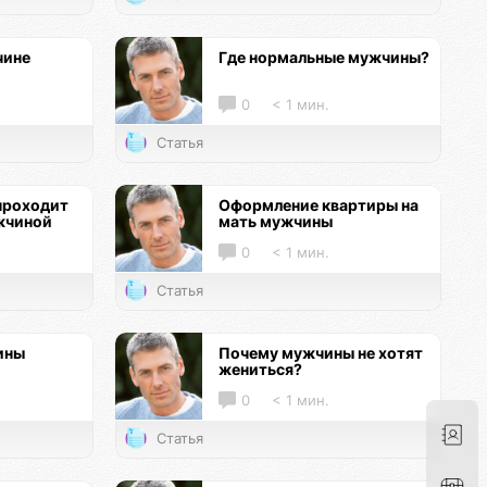
чине
Где нормальные мужчины?
0
< 1 мин.
Статья
проходит
Оформление квартиры на
жчиной
мать мужчины
0
< 1 мин.
Статья
ины
Почему мужчины не хотят
жениться?
0
< 1 мин.
Статья