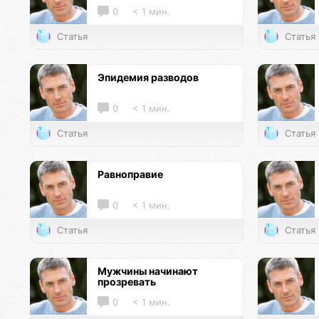
0
< 1 мин.
Статья
Статья
Эпидемия разводов
0
< 1 мин.
Статья
Статья
Равноправие
0
< 1 мин.
Статья
Статья
Мужчины начинают
прозревать
0
< 1 мин.