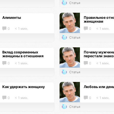
Статья
Алименты
Правильное отн
женщинам
0
< 1 мин.
0
< 1 мин.
Статья
Вклад современных
Почему мужчин
женщины в отношения
перестали знак
0
< 1 мин.
0
< 1 мин.
Статья
Как удержать женщину
Любовь или ден
0
< 1 мин.
0
< 1 мин.
Статья