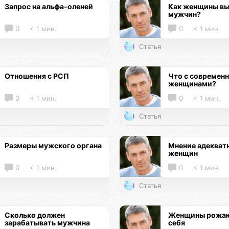
Запрос на альфа-оленей
Как женщины в
мужчин?
0
< 1 мин.
0
< 1 мин.
Статья
Отношения с РСП
Что с современ
женщинами?
0
< 1 мин.
0
< 1 мин.
Статья
Размеры мужского органа
Мнение адекват
женщин
0
< 1 мин.
0
< 1 мин.
Статья
Сколько должен
Женщины рожаю
зарабатывать мужчина
себя