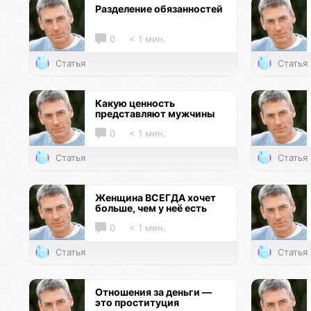
Разделение обязанностей
0
< 1 мин.
Статья
Статья
Какую ценность
представляют мужчины
0
< 1 мин.
Статья
Статья
Женщина ВСЕГДА хочет
больше, чем у неё есть
0
< 1 мин.
Статья
Статья
Отношения за деньги —
это проституция