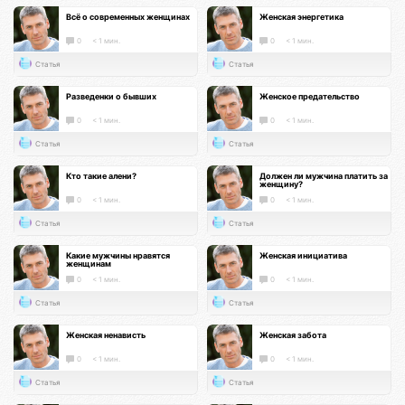
Всё о современных женщинах
Женская энергетика
0
< 1 мин.
0
< 1 мин.
Статья
Статья
Разведенки о бывших
Женское предательство
0
< 1 мин.
0
< 1 мин.
Статья
Статья
Кто такие алени?
Должен ли мужчина платить за
женщину?
0
< 1 мин.
0
< 1 мин.
Статья
Статья
Какие мужчины нравятся
Женская инициатива
женщинам
0
< 1 мин.
0
< 1 мин.
Статья
Статья
Женская ненависть
Женская забота
0
< 1 мин.
0
< 1 мин.
Статья
Статья