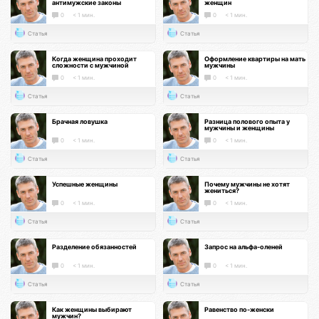
антимужские законы
женщин
0
< 1 мин.
0
< 1 мин.
Статья
Статья
Когда женщина проходит
Оформление квартиры на мать
сложности с мужчиной
мужчины
0
< 1 мин.
0
< 1 мин.
Статья
Статья
Брачная ловушка
Разница полового опыта у
мужчины и женщины
0
< 1 мин.
0
< 1 мин.
Статья
Статья
Успешные женщины
Почему мужчины не хотят
жениться?
0
< 1 мин.
0
< 1 мин.
Статья
Статья
Разделение обязанностей
Запрос на альфа-оленей
0
< 1 мин.
0
< 1 мин.
Статья
Статья
Как женщины выбирают
Равенство по-женски
мужчин?