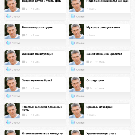
Подмена детей и тесты ДНК
Недооцененный вклад женщин
0
< 1 мин.
< 1 мин.
Статья
Статья
Бытовая проституция
Мужское самоуважение
0
< 1 мин.
< 1 мин.
Статья
Статья
Женские манипуляции
Зачем женщины красятся
0
< 1 мин.
0
< 1 мин.
Статья
Статья
Зачем мужчине брак?
О традициях
0
< 1 мин.
0
< 1 мин.
Статья
Статья
Тяжелый женский домашний
Брачный лохотрон
труд
0
< 1 мин.
< 1 мин.
Статья
Статья
Ответственность за женщину
Хранительницы очага