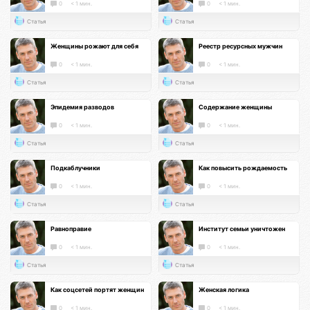
0
< 1 мин.
0
< 1 мин.
Статья
Статья
Женщины рожают для себя
Реестр ресурсных мужчин
0
< 1 мин.
0
< 1 мин.
Статья
Статья
Эпидемия разводов
Содержание женщины
0
< 1 мин.
0
< 1 мин.
Статья
Статья
Подкаблучники
Как повысить рождаемость
0
< 1 мин.
0
< 1 мин.
Статья
Статья
Равноправие
Институт семьи уничтожен
0
< 1 мин.
0
< 1 мин.
Статья
Статья
Как соцсетей портят женщин
Женская логика
0
< 1 мин.
0
< 1 мин.