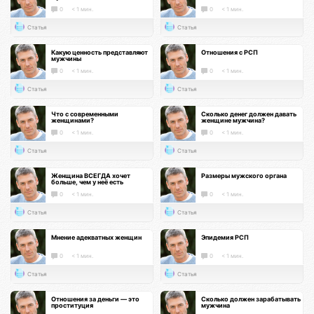
0
< 1 мин.
0
< 1 мин.
Статья
Статья
Какую ценность представляют
Отношения с РСП
мужчины
0
< 1 мин.
0
< 1 мин.
Статья
Статья
Что с современными
Сколько денег должен давать
женщинами?
женщине мужчина?
0
< 1 мин.
0
< 1 мин.
Статья
Статья
Женщина ВСЕГДА хочет
Размеры мужского органа
больше, чем у неё есть
0
< 1 мин.
0
< 1 мин.
Статья
Статья
Мнение адекватных женщин
Эпидемия РСП
0
< 1 мин.
0
< 1 мин.
Статья
Статья
Отношения за деньги — это
Сколько должен зарабатывать
проституция
мужчина