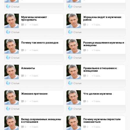
Статья
Статья
Мужчины начинают
Женщины видят в мужчинах
прозревать
рабов
0
< 1 мин.
0
< 1 мин.
Статья
Статья
Почему так много разводов
Разница мышления мужчины и
женщины
0
< 1 мин.
0
< 1 мин.
Статья
Статья
Алименты
Правильное отношение к
женщинам
0
< 1 мин.
0
< 1 мин.
Статья
Статья
Женские претензии
Что должен мужчина
0
< 1 мин.
0
< 1 мин.
Статья
Статья
Вклад современных женщины
Почему мужчины перестали
в отношения
знакомиться
0
< 1 мин.
0
< 1 мин.