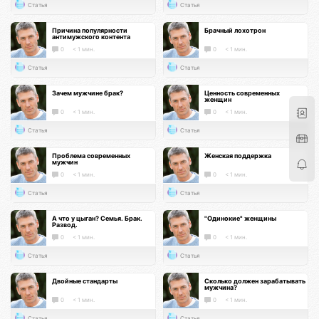
Статья
Статья
Причина популярности
Брачный лохотрон
антимужского контента
0
< 1 мин.
0
< 1 мин.
Статья
Статья
Зачем мужчине брак?
Ценность современных
женщин
0
< 1 мин.
0
< 1 мин.
Статья
Статья
Проблема современных
Женская поддержка
мужчин
0
< 1 мин.
0
< 1 мин.
Статья
Статья
А что у цыган? Семья. Брак.
"Одинокие" женщины
Развод.
0
< 1 мин.
0
< 1 мин.
Статья
Статья
Двойные стандарты
Сколько должен зарабатывать
мужчина?
0
< 1 мин.
0
< 1 мин.
Статья
Статья