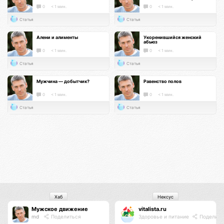
0
< 1 мин.
0
< 1 мин.
Статья
Статья
Алени и алименты
Укоренившийся женский
абьюз
0
< 1 мин.
0
< 1 мин.
Статья
Статья
Мужчина — добытчик?
Равенство полов
0
< 1 мин.
0
< 1 мин.
Статья
Статья
Хаб
Нексус
Мужское движение
vitalista.ru
md
Поделиться
Здоровье и питание
Поделить