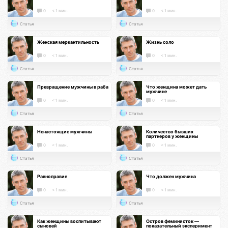
0
< 1 мин.
0
< 1 мин.
Статья
Статья
Женская меркантильность
Жизнь соло
0
< 1 мин.
0
< 1 мин.
Статья
Статья
Превращение мужчины в раба
Что женщина может дать
мужчине
0
< 1 мин.
0
< 1 мин.
Статья
Статья
Ненастоящие мужчины
Количество бывших
партнеров у женщины
0
< 1 мин.
0
< 1 мин.
Статья
Статья
Равноправие
Что должен мужчина
0
< 1 мин.
0
< 1 мин.
Статья
Статья
Как женщины воспитывают
Остров феминисток —
сыновей
показательный эксперимент