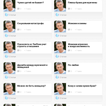
Чужих детей не бывает?
Плюсы брака для мужчины
0
< 1 мин.
0
< 1 мин.
Статья
Статья
Социальная катастрофа
Женские измены
0
< 1 мин.
0
< 1 мин.
Статья
Статья
Психологи из ТикТока учат
Женская агрессия
строить отношения
и вседозволенность
0
< 1 мин.
0
< 1 мин.
Статья
Статья
Дружба между мужчиной и
По-любви
женщиной
0
< 1 мин.
0
< 1 мин.
Статья
Статья
Можно ли бить женщину?
Кому и зачем нужен брак?
0
< 1 мин.
0
< 1 мин.
Статья
Статья