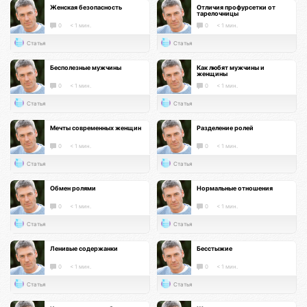
Женская безопасность
Отличия профурсетки от
тарелочницы
0
< 1 мин.
0
< 1 мин.
Статья
Статья
Бесполезные мужчины
Как любят мужчины и
женщины
0
< 1 мин.
0
< 1 мин.
Статья
Статья
Мечты современных женщин
Разделение ролей
0
< 1 мин.
0
< 1 мин.
Статья
Статья
Обмен ролями
Нормальные отношения
0
< 1 мин.
0
< 1 мин.
Статья
Статья
Ленивые содержанки
Бесстыжие
0
< 1 мин.
0
< 1 мин.
Статья
Статья