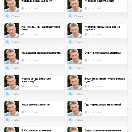
Когда женщина любит
Женская конкуренция
0
< 1 мин.
0
< 1 мин.
Статья
Статья
Как женщины набивают себе
Жалобы женщин на своих
цену
мужчин
0
< 1 мин.
0
< 1 мин.
Статья
Статья
Мужская и женская верность
Опытные в сексе женщины
0
< 1 мин.
0
< 1 мин.
Статья
Статья
Нужно ли добиваться
Всем мужчинам нужно только
женщину?
одно?
0
< 1 мин.
0
< 1 мин.
Статья
Статья
Уважение к мужчине
Где нормальные мужчины?
0
< 1 мин.
0
< 1 мин.
Статья
Статья
В Китае начали менять
Ответственность мужчин и