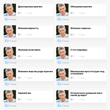
Дрессировка мужчин
Обесценка мужчин
0
< 1 мин.
0
< 1 мин.
Статья
Статья
Женская верность
Женские запросы
0
< 1 мин.
0
< 1 мин.
Статья
Статья
Женская полигамия
Стоп-маркеры
0
< 1 мин.
0
< 1 мин.
Статья
Статья
Женские жертвы ради мужчин
Маскировка проституции под
отношения
0
< 1 мин.
0
< 1 мин.
Статья
Статья
Зеркалочка
Относиться к женщине как к
своей дочери?
0
< 1 мин.
0
< 1 мин.
Статья
Статья