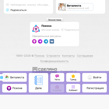
Наблюдения, анализ, обсуждения
Виталиста
Официальный хаб
Подписаться
Экосистема
Псиона
Метаорганизм
Поделиться
Официальные ресурсы:
1995–2026 ©
Псиона
О проекте
Контакты
Соглашение
Конфиденциальность
С нами КО 🕉️
Виталиста
Войти
Чаты
Гринд
Псиона
Регистрация
Дела
Кошелёк
Кабинет