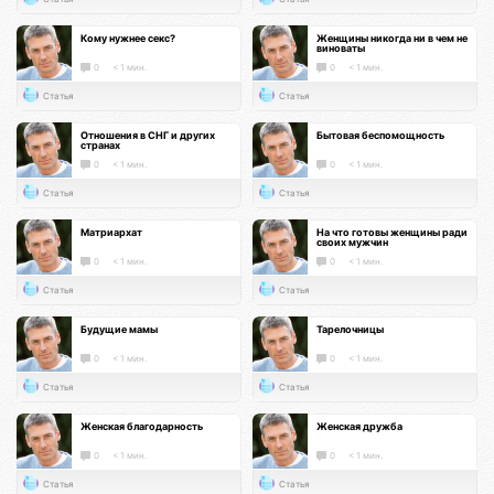
Кому нужнее секс?
Женщины никогда ни в чем не
виноваты
0
< 1 мин.
0
< 1 мин.
Статья
Статья
Отношения в СНГ и других
Бытовая беспомощность
странах
0
< 1 мин.
0
< 1 мин.
Статья
Статья
Матриархат
На что готовы женщины ради
своих мужчин
0
< 1 мин.
0
< 1 мин.
Статья
Статья
Будущие мамы
Тарелочницы
0
< 1 мин.
0
< 1 мин.
Статья
Статья
Женская благодарность
Женская дружба
0
< 1 мин.
0
< 1 мин.
Статья
Статья