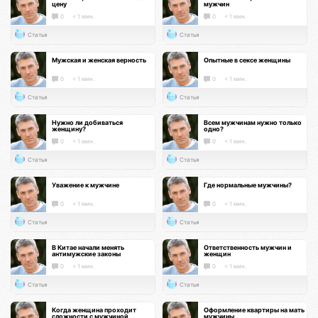
цену
мужчин
0
< 1 мин.
0
< 1 мин.
Статья
Статья
Мужская и женская верность
Опытные в сексе женщины
0
< 1 мин.
0
< 1 мин.
Статья
Статья
Нужно ли добиваться
Всем мужчинам нужно только
женщину?
одно?
0
< 1 мин.
0
< 1 мин.
Статья
Статья
Уважение к мужчине
Где нормальные мужчины?
0
< 1 мин.
0
< 1 мин.
Статья
Статья
В Китае начали менять
Ответственность мужчин и
антимужские законы
женщин
0
< 1 мин.
0
< 1 мин.
Статья
Статья
Когда женщина проходит
Оформление квартиры на мать
сложности с мужчиной
мужчины