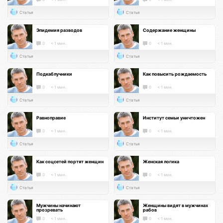
Статья
Статья
Эпидемия разводов
Содержание женщины
0
< 1 мин.
0
< 1 мин.
Статья
Статья
Подкаблучники
Как повысить рождаемость
0
< 1 мин.
0
< 1 мин.
Статья
Статья
Равноправие
Институт семьи уничтожен
0
< 1 мин.
0
< 1 мин.
Статья
Статья
Как соцсетей портят женщин
Женская логика
0
< 1 мин.
0
< 1 мин.
Статья
Статья
Мужчины начинают
Женщины видят в мужчинах
прозревать
рабов
0
< 1 мин.
0
< 1 мин.