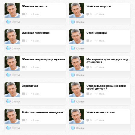
Женская верность
Женские запросы
0
< 1 мин.
0
< 1 мин.
Статья
Статья
Женская полигамия
Стоп-маркеры
0
< 1 мин.
0
< 1 мин.
Статья
Статья
Женские жертвы ради мужчин
Маскировка проституции под
отношения
0
< 1 мин.
0
< 1 мин.
Статья
Статья
Зеркалочка
Относиться к женщине как к
своей дочери?
0
< 1 мин.
0
< 1 мин.
Статья
Статья
Всё о современных женщинах
Женская энергетика
0
< 1 мин.
0
< 1 мин.
Статья
Статья