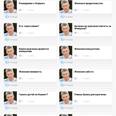
Разведенки о бывших
Женское предательство
0
< 1 мин.
0
< 1 мин.
Статья
Статья
Кто такие алени?
Должен ли мужчина платить за
женщину?
0
< 1 мин.
0
< 1 мин.
Статья
Статья
Какие мужчины нравятся
Женская инициатива
женщинам
0
< 1 мин.
0
< 1 мин.
Статья
Статья
Женская ненависть
Женская забота
0
< 1 мин.
0
< 1 мин.
Статья
Статья
Чужих детей не бывает?
Плюсы брака для мужчины
0
< 1 мин.
0
< 1 мин.
Статья
Статья