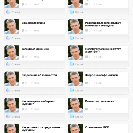
0
< 1 мин.
0
< 1 мин.
Статья
Статья
Брачная ловушка
Разница полового опыта у
мужчины и женщины
0
< 1 мин.
0
< 1 мин.
Статья
Статья
Успешные женщины
Почему мужчины не хотят
жениться?
0
< 1 мин.
0
< 1 мин.
Статья
Статья
Разделение обязанностей
Запрос на альфа-оленей
0
< 1 мин.
0
< 1 мин.
Статья
Статья
Как женщины выбирают
Равенство по-женски
мужчин?
0
< 1 мин.
0
< 1 мин.
Статья
Статья
Какую ценность представляют
Отношения с РСП
мужчины