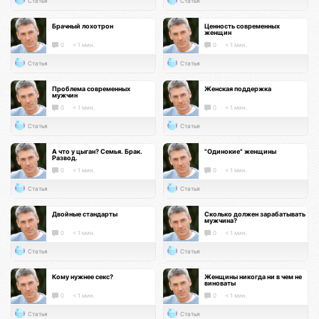
Статья
Статья
Брачный лохотрон
Ценность современных
женщин
0
< 1 мин.
0
< 1 мин.
Статья
Статья
Проблема современных
Женская поддержка
мужчин
0
< 1 мин.
0
< 1 мин.
Статья
Статья
А что у цыган? Семья. Брак.
"Одинокие" женщины
Развод.
0
< 1 мин.
0
< 1 мин.
Статья
Статья
Двойные стандарты
Сколько должен зарабатывать
мужчина?
0
< 1 мин.
0
< 1 мин.
Статья
Статья
Кому нужнее секс?
Женщины никогда ни в чем не
виноваты
0
< 1 мин.
0
< 1 мин.
Статья
Статья