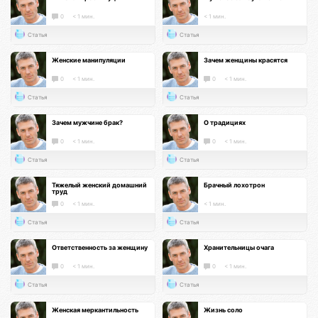
0
< 1 мин.
< 1 мин.
Статья
Статья
Женские манипуляции
Зачем женщины красятся
0
< 1 мин.
0
< 1 мин.
Статья
Статья
Зачем мужчине брак?
О традициях
0
< 1 мин.
0
< 1 мин.
Статья
Статья
Тяжелый женский домашний
Брачный лохотрон
труд
0
< 1 мин.
< 1 мин.
Статья
Статья
Ответственность за женщину
Хранительницы очага
0
< 1 мин.
0
< 1 мин.
Статья
Статья
Женская меркантильность
Жизнь соло