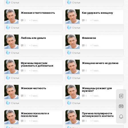
Статья
Статья
Женская ответственность
Как удержать женщину
0
< 1 мин.
0
< 1 мин.
Статья
Статья
Любовь или деньги
Феминизм
0
< 1 мин.
0
< 1 мин.
Статья
Статья
Мужчины перестали
Женщина ничего не должна
ухаживать и добиваться
0
< 1 мин.
0
< 1 мин.
Статья
Статья
Женская честность
Женщины рожают для
мужчин?
0
< 1 мин.
0
< 1 мин.
Статья
Статья
Женские психологи и
Причина популярности
психологини
антимужского контента
0
< 1 мин.
0
< 1 мин.