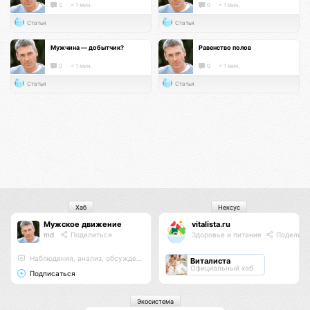
0
< 1 мин.
0
< 1 мин.
Статья
Статья
Мужчина — добытчик?
Равенство полов
0
< 1 мин.
0
< 1 мин.
Статья
Статья
Хаб
Нексус
Мужское движение
vitalista.ru
md
Поделиться
Здоровье и питание
Поделить
Наблюдения, анализ, обсуждения
Виталиста
Официальный хаб
Подписаться
Экосистема