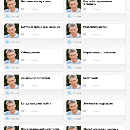
Бесполезные мужчины
Как любят мужчины и
женщины
0
< 1 мин.
0
< 1 мин.
Статья
Статья
Мечты современных женщин
Разделение ролей
0
< 1 мин.
0
< 1 мин.
Статья
Статья
Обмен ролями
Нормальные отношения
0
< 1 мин.
0
< 1 мин.
Статья
Статья
Ленивые содержанки
Бесстыжие
0
< 1 мин.
0
< 1 мин.
Статья
Статья
Когда женщина любит
Женская конкуренция
0
< 1 мин.
0
< 1 мин.
Статья
Статья
Как женщины набивают себе
Жалобы женщин на своих