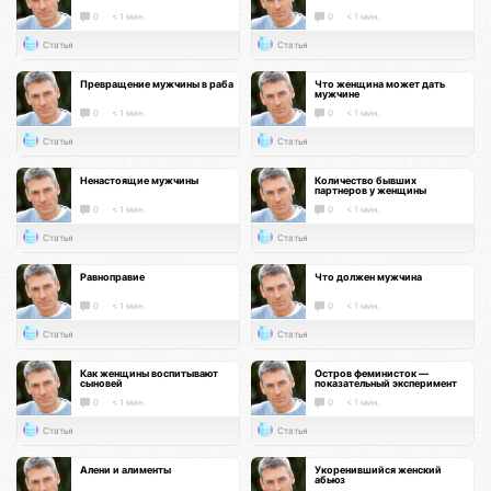
0
< 1 мин.
0
< 1 мин.
Статья
Статья
Превращение мужчины в раба
Что женщина может дать
мужчине
0
< 1 мин.
0
< 1 мин.
Статья
Статья
Ненастоящие мужчины
Количество бывших
партнеров у женщины
0
< 1 мин.
0
< 1 мин.
Статья
Статья
Равноправие
Что должен мужчина
0
< 1 мин.
0
< 1 мин.
Статья
Статья
Как женщины воспитывают
Остров феминисток —
сыновей
показательный эксперимент
0
< 1 мин.
0
< 1 мин.
Статья
Статья
Алени и алименты
Укоренившийся женский
абьюз