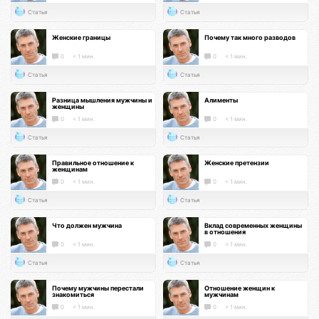
Статья
Статья
Женские границы
Почему так много разводов
0
< 1 мин.
0
< 1 мин.
Статья
Статья
Разница мышления мужчины и
Алименты
женщины
0
< 1 мин.
0
< 1 мин.
Статья
Статья
Правильное отношение к
Женские претензии
женщинам
0
< 1 мин.
0
< 1 мин.
Статья
Статья
Что должен мужчина
Вклад современных женщины
в отношения
0
< 1 мин.
0
< 1 мин.
Статья
Статья
Почему мужчины перестали
Отношение женщин к
знакомиться
мужчинам
0
< 1 мин.
0
< 1 мин.