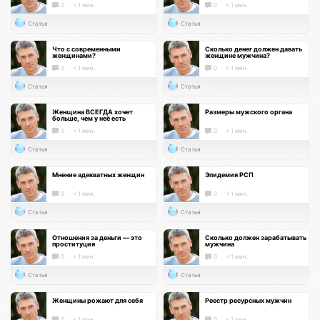
0
< 1 мин.
0
< 1 мин.
Статья
Статья
Что с современными
Сколько денег должен давать
женщинами?
женщине мужчина?
0
< 1 мин.
0
< 1 мин.
Статья
Статья
Женщина ВСЕГДА хочет
Размеры мужского органа
больше, чем у неё есть
0
< 1 мин.
0
< 1 мин.
Статья
Статья
Мнение адекватных женщин
Эпидемия РСП
0
< 1 мин.
0
< 1 мин.
Статья
Статья
Отношения за деньги — это
Сколько должен зарабатывать
проституция
мужчина
0
< 1 мин.
0
< 1 мин.
Статья
Статья
Женщины рожают для себя
Реестр ресурсных мужчин
0
< 1 мин.
0
< 1 мин.