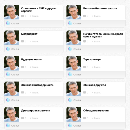
Отношения в СНГ и других
Бытовая беспомощность
странах
0
< 1 мин.
0
< 1 мин.
Статья
Статья
Матриархат
На что готовы женщины ради
своих мужчин
0
< 1 мин.
0
< 1 мин.
Статья
Статья
Будущие мамы
Тарелочницы
0
< 1 мин.
0
< 1 мин.
Статья
Статья
Женская благодарность
Женская дружба
0
< 1 мин.
0
< 1 мин.
Статья
Статья
Дрессировка мужчин
Обесценка мужчин
0
< 1 мин.
0
< 1 мин.
Статья
Статья