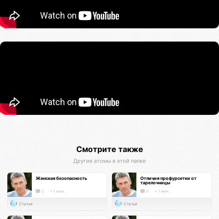
Смотрите также
Другие атомы в этой папке
Женская безопасность
Отличия профурсетки от
тарелочницы
0
< 1 мин.
0
< 1 мин.
Статья
Статья