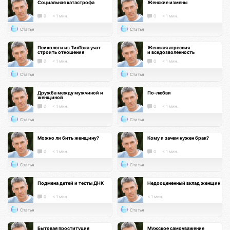
Социальная катастрофа
Женские измены
0
< 1 мин.
0
< 1 мин.
Статья
Статья
Психологи из ТикТока учат
Женская агрессия
строить отношения
и вседозволенность
0
< 1 мин.
0
< 1 мин.
Статья
Статья
Дружба между мужчиной и
По-любви
женщиной
0
< 1 мин.
0
< 1 мин.
Статья
Статья
Можно ли бить женщину?
Кому и зачем нужен брак?
0
< 1 мин.
0
< 1 мин.
Статья
Статья
Подмена детей и тесты ДНК
Недооцененный вклад женщин
0
< 1 мин.
< 1 мин.
Статья
Статья
Бытовая проституция
Мужское самоуважение