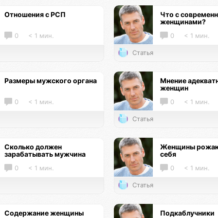
Отношения с РСП
Что с современ
женщинами?
0
< 1 мин.
0
< 1 мин.
Статья
Размеры мужского органа
Мнение адекват
женщин
0
< 1 мин.
0
< 1 мин.
Статья
Сколько должен
Женщины рожаю
зарабатывать мужчина
себя
0
< 1 мин.
0
< 1 мин.
Статья
Содержание женщины
Подкаблучники