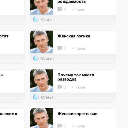
рождаемость
0
< 1 мин.
Статья
ртят
Женская логика
0
< 1 мин.
Статья
цы
Почему так много
разводов
0
< 1 мин.
Статья
ошение к
Женские претензии
0
< 1 мин.