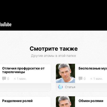
Смотрите также
Другие атомы в этой папке
Отличия профурсетки от
Бесполезные м
тарелочницы
0
< 1 мин.
0
< 1 мин.
Статья
Разделение ролей
Обмен ролями