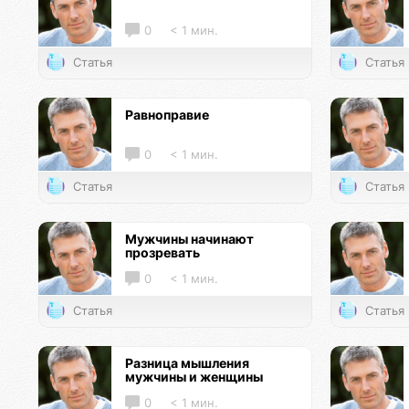
0
< 1 мин.
Статья
Статья
Равноправие
0
< 1 мин.
Статья
Статья
Мужчины начинают
прозревать
0
< 1 мин.
Статья
Статья
Разница мышления
мужчины и женщины
0
< 1 мин.