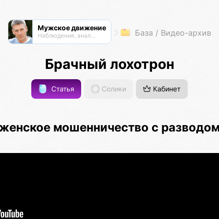
Мужское движение
База / Видео-архив
Наблюдения, анализ, обсуждения
Брачный лохотрон
Статья
Солики
Кабинет
 женское мошенничество с разводом