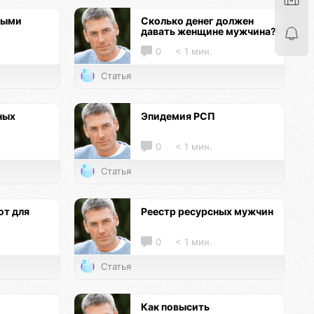
ными
Сколько денег должен
давать женщине мужчина?
0
< 1 мин.
Статья
ных
Эпидемия РСП
0
< 1 мин.
Статья
т для
Реестр ресурсных мужчин
0
< 1 мин.
Статья
Как повысить