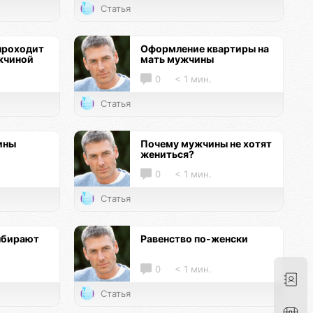
Статья
проходит
Оформление квартиры на
жчиной
мать мужчины
0
< 1 мин.
Статья
ины
Почему мужчины не хотят
жениться?
0
< 1 мин.
Статья
ыбирают
Равенство по-женски
0
< 1 мин.
Статья