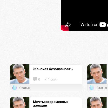
Женская безопасность
0
< 1 мин.
Статья
Статья
Мечты современных
женщин