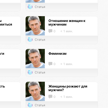
Статья
ы
Отношение женщин к
омиться
мужчинам
0
< 1 мин.
Статья
ьги
Феминизм
0
< 1 мин.
Статья
сть
Женщины рожают для
мужчин?
0
< 1 мин.
Статья