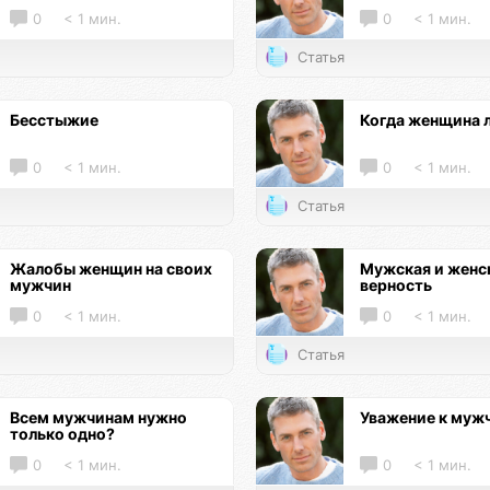
0
< 1 мин.
0
< 1 мин.
Статья
Бесстыжие
Когда женщина 
0
< 1 мин.
0
< 1 мин.
Статья
Жалобы женщин на своих
Мужская и женс
мужчин
верность
0
< 1 мин.
0
< 1 мин.
Статья
Всем мужчинам нужно
Уважение к муж
только одно?
0
< 1 мин.
0
< 1 мин.