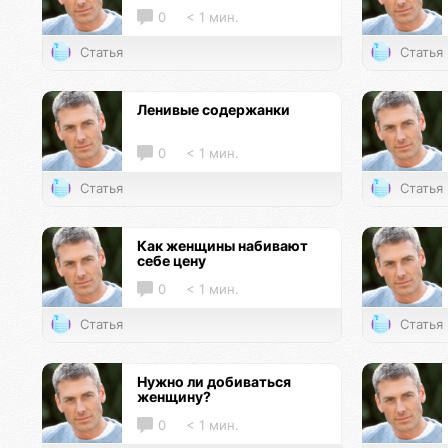
0
< 1 мин.
Статья
Статья
Ленивые содержанки
0
< 1 мин.
Статья
Статья
Как женщины набивают
себе цену
0
< 1 мин.
Статья
Статья
Нужно ли добиваться
женщину?
0
< 1 мин.