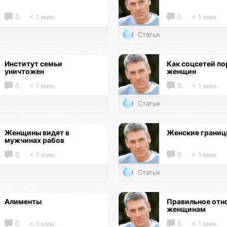
0
< 1 мин.
0
< 1 мин.
Статья
Институт семьи
Как соцсетей по
уничтожен
женщин
0
< 1 мин.
0
< 1 мин.
Статья
Женщины видят в
Женские грани
мужчинах рабов
0
< 1 мин.
0
< 1 мин.
Статья
Алименты
Правильное отн
женщинам
0
< 1 мин.
0
< 1 мин.