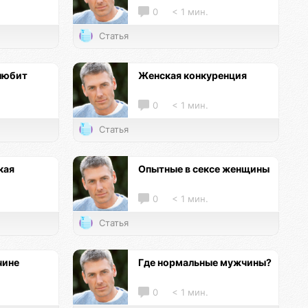
0
< 1 мин.
Статья
любит
Женская конкуренция
0
< 1 мин.
Статья
кая
Опытные в сексе женщины
0
< 1 мин.
Статья
чине
Где нормальные мужчины?
0
< 1 мин.