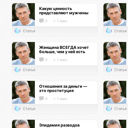
Какую ценность
представляют мужчины
0
< 1 мин.
Статья
Статья
Женщина ВСЕГДА хочет
больше, чем у неё есть
0
< 1 мин.
Статья
Статья
Отношения за деньги —
это проституция
0
< 1 мин.
Статья
Статья
Эпидемия разводов