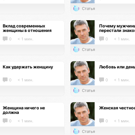
Статья
Вклад современных
Почему мужчин
женщины в отношения
перестали знак
0
< 1 мин.
0
< 1 мин.
Статья
Как удержать женщину
Любовь или ден
0
< 1 мин.
0
< 1 мин.
Статья
Женщина ничего не
Женская честно
должна
0
< 1 мин.
0
< 1 мин.
Статья