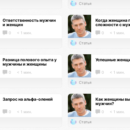
Статья
Ответственность мужчин
Когда женщина 
и женщин
сложности с му
0
< 1 мин.
0
< 1 мин.
Статья
Разница полового опыта у
Успешные женщ
мужчины и женщины
0
< 1 мин.
0
< 1 мин.
Статья
Запрос на альфа-оленей
Как женщины в
мужчин?
0
< 1 мин.
0
< 1 мин.
Статья