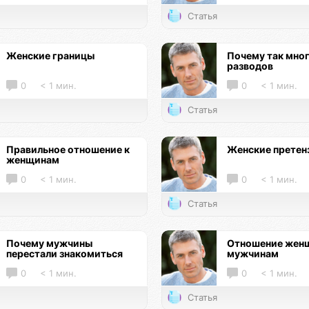
Статья
Женские границы
Почему так мно
разводов
0
< 1 мин.
0
< 1 мин.
Статья
Правильное отношение к
Женские претен
женщинам
0
< 1 мин.
0
< 1 мин.
Статья
Почему мужчины
Отношение женщ
перестали знакомиться
мужчинам
0
< 1 мин.
0
< 1 мин.
Статья