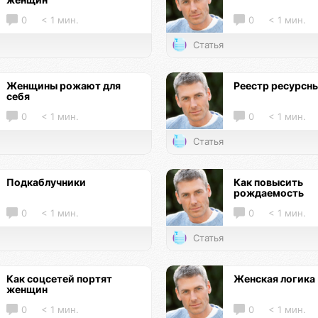
0
< 1 мин.
0
< 1 мин.
Статья
Женщины рожают для
Реестр ресурсн
себя
0
< 1 мин.
0
< 1 мин.
Статья
Подкаблучники
Как повысить
рождаемость
0
< 1 мин.
0
< 1 мин.
Статья
Как соцсетей портят
Женская логика
женщин
0
< 1 мин.
0
< 1 мин.