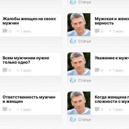
Статья
Жалобы женщин на своих
Мужская и женс
мужчин
верность
0
< 1 мин.
0
< 1 мин.
Статья
Всем мужчинам нужно
Уважение к муж
только одно?
0
< 1 мин.
0
< 1 мин.
Статья
Ответственность мужчин
Когда женщина 
и женщин
сложности с му
0
< 1 мин.
0
< 1 мин.
Статья