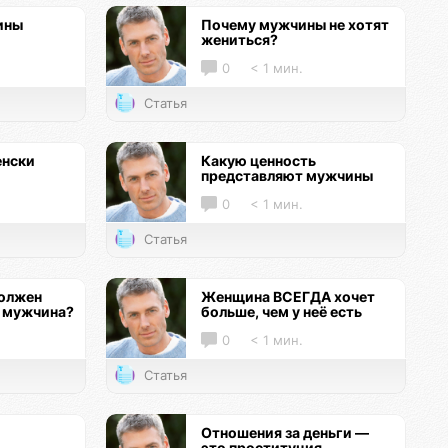
ины
Почему мужчины не хотят
жениться?
0
< 1 мин.
Статья
енски
Какую ценность
представляют мужчины
0
< 1 мин.
Статья
должен
Женщина ВСЕГДА хочет
 мужчина?
больше, чем у неё есть
0
< 1 мин.
Статья
Отношения за деньги —
это проституция