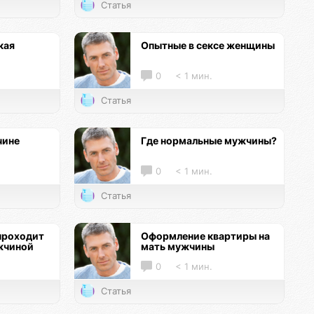
Статья
кая
Опытные в сексе женщины
0
< 1 мин.
Статья
чине
Где нормальные мужчины?
0
< 1 мин.
Статья
проходит
Оформление квартиры на
жчиной
мать мужчины
0
< 1 мин.
Статья