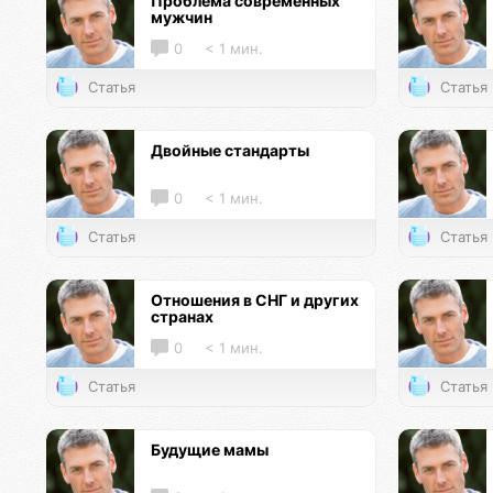
Проблема современных
мужчин
0
< 1 мин.
Статья
Статья
Двойные стандарты
0
< 1 мин.
Статья
Статья
Отношения в СНГ и других
странах
0
< 1 мин.
Статья
Статья
Будущие мамы