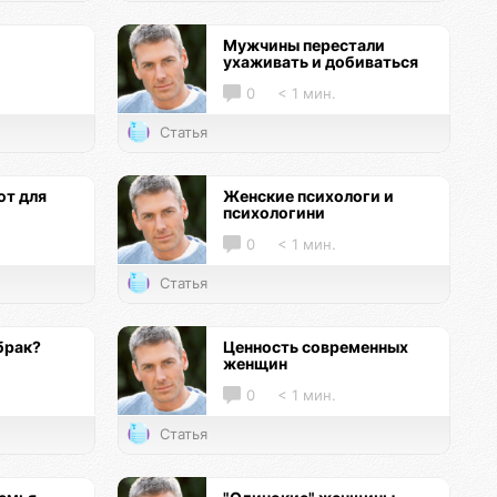
Мужчины перестали
ухаживать и добиваться
0
< 1 мин.
Статья
т для
Женские психологи и
психологини
0
< 1 мин.
Статья
брак?
Ценность современных
женщин
0
< 1 мин.
Статья