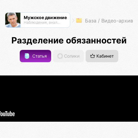
Мужское движение
База / Видео-архив
Наблюдения, анализ, обсуждения
Разделение обязанностей
Статья
Солики
Кабинет