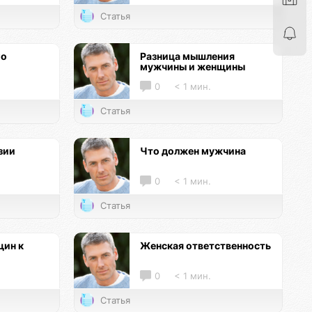
Статья
го
Разница мышления
мужчины и женщины
0
< 1 мин.
Статья
зии
Что должен мужчина
0
< 1 мин.
Статья
ин к
Женская ответственность
0
< 1 мин.
Статья