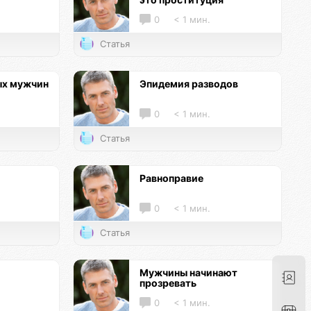
0
< 1 мин.
Статья
ых мужчин
Эпидемия разводов
0
< 1 мин.
Статья
Равноправие
0
< 1 мин.
Статья
Мужчины начинают
прозревать
0
< 1 мин.