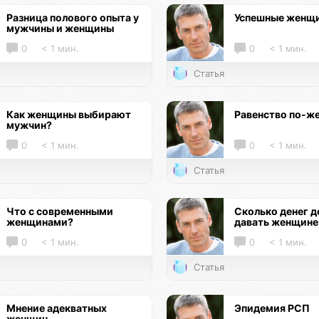
Разница полового опыта у
Успешные женщ
мужчины и женщины
0
< 1 мин.
0
< 1 мин.
Статья
Как женщины выбирают
Равенство по-ж
мужчин?
0
< 1 мин.
0
< 1 мин.
Статья
Что с современными
Сколько денег 
женщинами?
давать женщине
0
< 1 мин.
0
< 1 мин.
Статья
Мнение адекватных
Эпидемия РСП
женщин