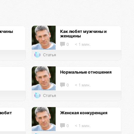
ужчины
Как любят мужчины и
женщины
0
< 1 мин.
Статья
Нормальные отношения
0
< 1 мин.
Статья
любит
Женская конкуренция
0
< 1 мин.