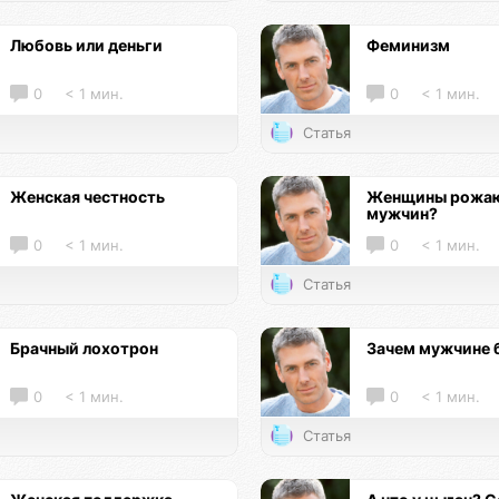
Любовь или деньги
Феминизм
0
< 1 мин.
0
< 1 мин.
Статья
Женская честность
Женщины рожаю
мужчин?
0
< 1 мин.
0
< 1 мин.
Статья
Брачный лохотрон
Зачем мужчине 
0
< 1 мин.
0
< 1 мин.
Статья