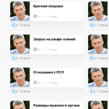
Брачная ловушка
0
< 1 мин.
Статья
Статья
Запрос на альфа-оленей
0
< 1 мин.
Статья
Статья
Отношения с РСП
0
< 1 мин.
Статья
Статья
Размеры мужского органа