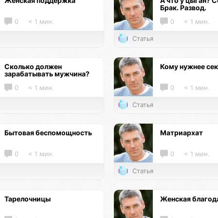
Женская поддержка
А что у цыган? С
Брак. Развод.
0
< 1 мин.
0
< 1 мин.
Статья
Сколько должен
Кому нужнее се
зарабатывать мужчина?
0
< 1 мин.
0
< 1 мин.
Статья
Бытовая беспомощность
Матриархат
0
< 1 мин.
0
< 1 мин.
Статья
Тарелочницы
Женская благод