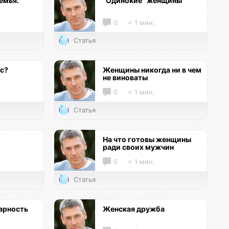
емья.
"Одинокие" женщины
0
< 1 мин.
Статья
кс?
Женщины никогда ни в чем
не виноваты
0
< 1 мин.
Статья
На что готовы женщины
ради своих мужчин
0
< 1 мин.
Статья
арность
Женская дружба