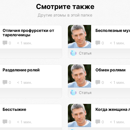
Смотрите также
Другие атомы в этой папке
Отличия профурсетки от
Бесполезные м
тарелочницы
0
< 1 мин.
0
< 1 мин.
Статья
Разделение ролей
Обмен ролями
0
< 1 мин.
0
< 1 мин.
Статья
Бесстыжие
Когда женщина 
0
< 1 мин.
0
< 1 мин.