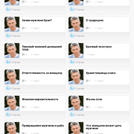
0
< 1 мин.
0
< 1 мин.
Статья
Статья
Зачем мужчине брак?
О традициях
0
< 1 мин.
0
< 1 мин.
Статья
Статья
Тяжелый женский домашний
Брачный лохотрон
труд
0
< 1 мин.
< 1 мин.
Статья
Статья
Ответственность за женщину
Хранительницы очага
0
< 1 мин.
0
< 1 мин.
Статья
Статья
Женская меркантильность
Жизнь соло
0
< 1 мин.
0
< 1 мин.
Статья
Статья
Превращение мужчины в раба
Что женщина может дать
мужчине
0
< 1 мин.
0
< 1 мин.