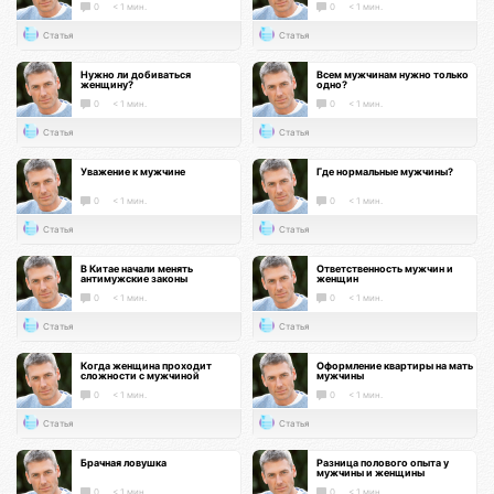
0
< 1 мин.
0
< 1 мин.
Статья
Статья
Нужно ли добиваться
Всем мужчинам нужно только
женщину?
одно?
0
< 1 мин.
0
< 1 мин.
Статья
Статья
Уважение к мужчине
Где нормальные мужчины?
0
< 1 мин.
0
< 1 мин.
Статья
Статья
В Китае начали менять
Ответственность мужчин и
антимужские законы
женщин
0
< 1 мин.
0
< 1 мин.
Статья
Статья
Когда женщина проходит
Оформление квартиры на мать
сложности с мужчиной
мужчины
0
< 1 мин.
0
< 1 мин.
Статья
Статья
Брачная ловушка
Разница полового опыта у
мужчины и женщины
0
< 1 мин.
0
< 1 мин.