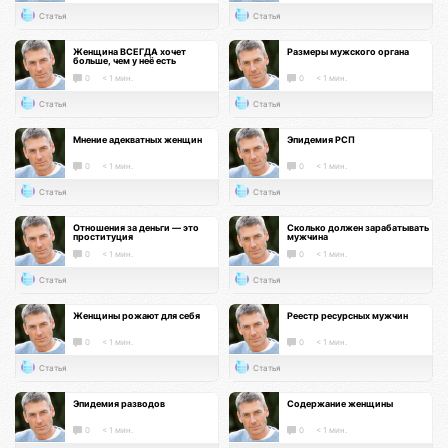
Статья
Статья
Женщина ВСЕГДА хочет
Размеры мужского органа
больше, чем у неё есть
0
< 1 мин.
0
< 1 мин.
Статья
Статья
Мнение адекватных женщин
Эпидемия РСП
0
< 1 мин.
0
< 1 мин.
Статья
Статья
Отношения за деньги — это
Сколько должен зарабатывать
проституция
мужчина
0
< 1 мин.
0
< 1 мин.
Статья
Статья
Женщины рожают для себя
Реестр ресурсных мужчин
0
< 1 мин.
0
< 1 мин.
Статья
Статья
Эпидемия разводов
Содержание женщины
0
< 1 мин.
0
< 1 мин.