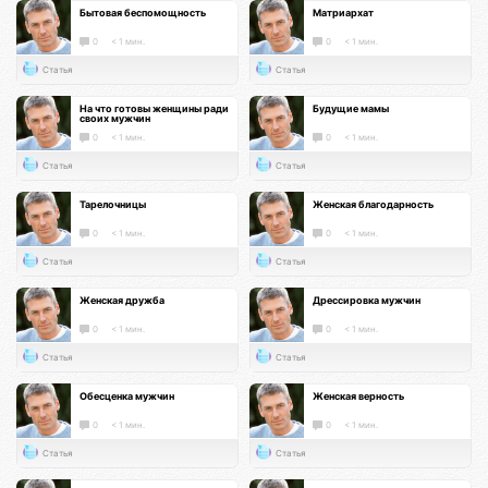
Бытовая беспомощность
Матриархат
0
< 1 мин.
0
< 1 мин.
Статья
Статья
На что готовы женщины ради
Будущие мамы
своих мужчин
0
< 1 мин.
0
< 1 мин.
Статья
Статья
Тарелочницы
Женская благодарность
0
< 1 мин.
0
< 1 мин.
Статья
Статья
Женская дружба
Дрессировка мужчин
0
< 1 мин.
0
< 1 мин.
Статья
Статья
Обесценка мужчин
Женская верность
0
< 1 мин.
0
< 1 мин.
Статья
Статья