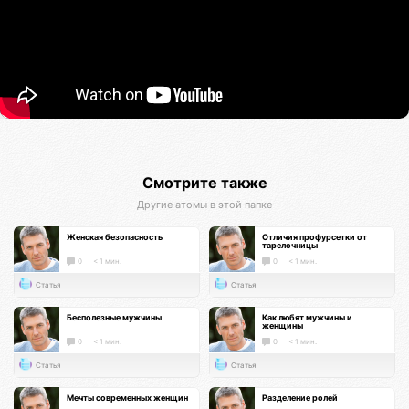
Смотрите также
Другие атомы в этой папке
Женская безопасность
Отличия профурсетки от
тарелочницы
0
< 1 мин.
0
< 1 мин.
Статья
Статья
Бесполезные мужчины
Как любят мужчины и
женщины
0
< 1 мин.
0
< 1 мин.
Статья
Статья
Мечты современных женщин
Разделение ролей