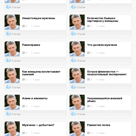
Статья
Статья
Ненастоящие мужчины
Количество бывших
партнеров у женщины
0
< 1 мин.
0
< 1 мин.
Статья
Статья
Равноправие
Что должен мужчина
0
< 1 мин.
0
< 1 мин.
Статья
Статья
Как женщины воспитывают
Остров феминисток —
сыновей
показательный эксперимент
0
< 1 мин.
0
< 1 мин.
Статья
Статья
Алени и алименты
Укоренившийся женский
абьюз
0
< 1 мин.
0
< 1 мин.
Статья
Статья
Мужчина — добытчик?
Равенство полов
0
< 1 мин.
0
< 1 мин.