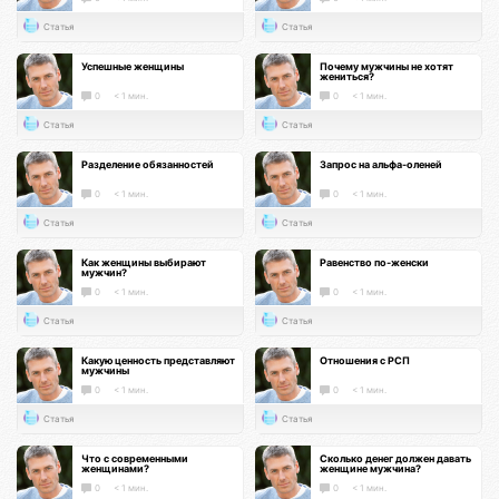
Статья
Статья
Успешные женщины
Почему мужчины не хотят
жениться?
0
< 1 мин.
0
< 1 мин.
Статья
Статья
Разделение обязанностей
Запрос на альфа-оленей
0
< 1 мин.
0
< 1 мин.
Статья
Статья
Как женщины выбирают
Равенство по-женски
мужчин?
0
< 1 мин.
0
< 1 мин.
Статья
Статья
Какую ценность представляют
Отношения с РСП
мужчины
0
< 1 мин.
0
< 1 мин.
Статья
Статья
Что с современными
Сколько денег должен давать
женщинами?
женщине мужчина?
0
< 1 мин.
0
< 1 мин.