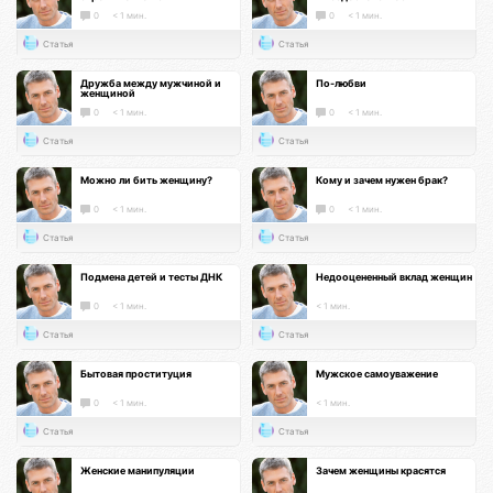
0
< 1 мин.
0
< 1 мин.
Статья
Статья
Дружба между мужчиной и
По-любви
женщиной
0
< 1 мин.
0
< 1 мин.
Статья
Статья
Можно ли бить женщину?
Кому и зачем нужен брак?
0
< 1 мин.
0
< 1 мин.
Статья
Статья
Подмена детей и тесты ДНК
Недооцененный вклад женщин
0
< 1 мин.
< 1 мин.
Статья
Статья
Бытовая проституция
Мужское самоуважение
0
< 1 мин.
< 1 мин.
Статья
Статья
Женские манипуляции
Зачем женщины красятся