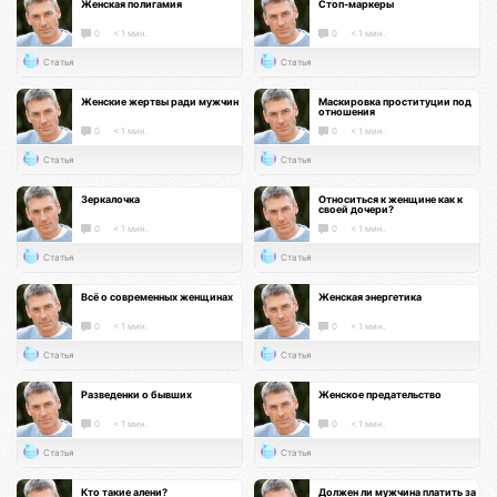
Женская полигамия
Стоп-маркеры
0
< 1 мин.
0
< 1 мин.
Статья
Статья
Женские жертвы ради мужчин
Маскировка проституции под
отношения
0
< 1 мин.
0
< 1 мин.
Статья
Статья
Зеркалочка
Относиться к женщине как к
своей дочери?
0
< 1 мин.
0
< 1 мин.
Статья
Статья
Всё о современных женщинах
Женская энергетика
0
< 1 мин.
0
< 1 мин.
Статья
Статья
Разведенки о бывших
Женское предательство
0
< 1 мин.
0
< 1 мин.
Статья
Статья
Кто такие алени?
Должен ли мужчина платить за