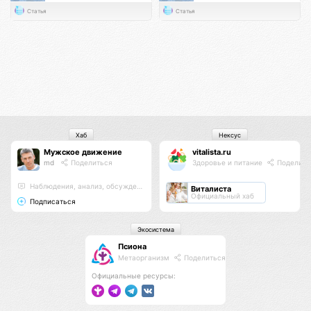
Статья
Статья
Хаб
Нексус
Мужское движение
vitalista.ru
md
Поделиться
Здоровье и питание
Поделить
Наблюдения, анализ, обсуждения
Виталиста
Официальный хаб
Подписаться
Экосистема
Псиона
Метаорганизм
Поделиться
Официальные ресурсы: