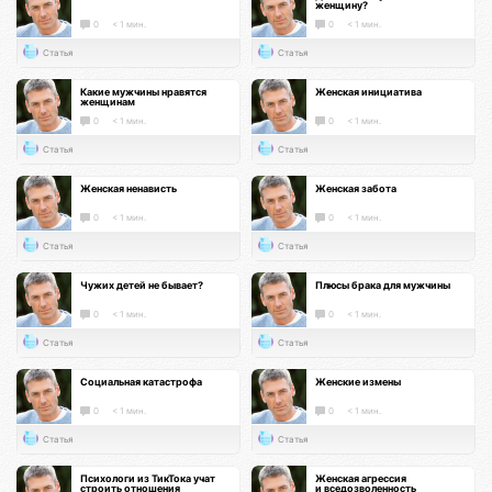
женщину?
0
< 1 мин.
0
< 1 мин.
Статья
Статья
Какие мужчины нравятся
Женская инициатива
женщинам
0
< 1 мин.
0
< 1 мин.
Статья
Статья
Женская ненависть
Женская забота
0
< 1 мин.
0
< 1 мин.
Статья
Статья
Чужих детей не бывает?
Плюсы брака для мужчины
0
< 1 мин.
0
< 1 мин.
Статья
Статья
Социальная катастрофа
Женские измены
0
< 1 мин.
0
< 1 мин.
Статья
Статья
Психологи из ТикТока учат
Женская агрессия
строить отношения
и вседозволенность