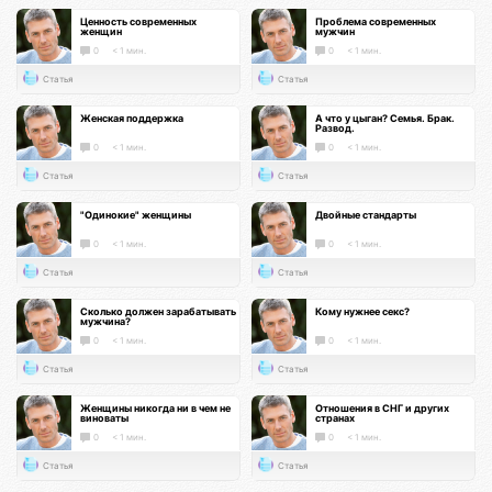
Ценность современных
Проблема современных
женщин
мужчин
0
< 1 мин.
0
< 1 мин.
Статья
Статья
Женская поддержка
А что у цыган? Семья. Брак.
Развод.
0
< 1 мин.
0
< 1 мин.
Статья
Статья
"Одинокие" женщины
Двойные стандарты
0
< 1 мин.
0
< 1 мин.
Статья
Статья
Сколько должен зарабатывать
Кому нужнее секс?
мужчина?
0
< 1 мин.
0
< 1 мин.
Статья
Статья
Женщины никогда ни в чем не
Отношения в СНГ и других
виноваты
странах
0
< 1 мин.
0
< 1 мин.
Статья
Статья