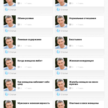
0
< 1 мин.
0
< 1 мин.
Статья
Статья
Обмен ролями
Нормальные отношения
0
< 1 мин.
0
< 1 мин.
Статья
Статья
Ленивые содержанки
Бесстыжие
0
< 1 мин.
0
< 1 мин.
Статья
Статья
Когда женщина любит
Женская конкуренция
0
< 1 мин.
0
< 1 мин.
Статья
Статья
Как женщины набивают себе
Жалобы женщин на своих
цену
мужчин
0
< 1 мин.
0
< 1 мин.
Статья
Статья
Мужская и женская верность
Опытные в сексе женщины