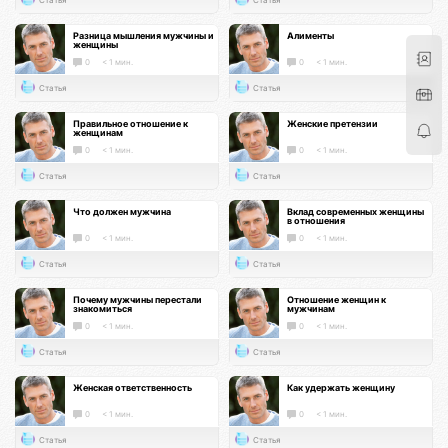
Разница мышления мужчины и
Алименты
женщины
0
< 1 мин.
0
< 1 мин.
Статья
Статья
Правильное отношение к
Женские претензии
женщинам
0
< 1 мин.
0
< 1 мин.
Статья
Статья
Что должен мужчина
Вклад современных женщины
в отношения
0
< 1 мин.
0
< 1 мин.
Статья
Статья
Почему мужчины перестали
Отношение женщин к
знакомиться
мужчинам
0
< 1 мин.
0
< 1 мин.
Статья
Статья
Женская ответственность
Как удержать женщину
0
< 1 мин.
0
< 1 мин.
Статья
Статья