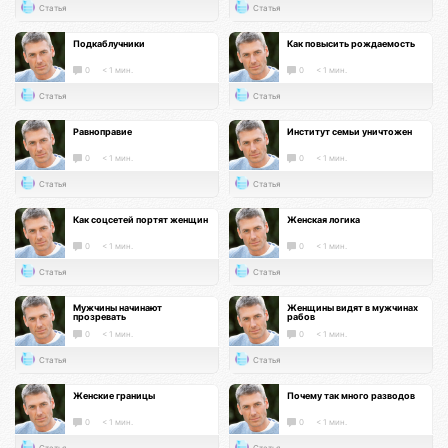
Статья
Статья
Подкаблучники
Как повысить рождаемость
0
< 1 мин.
0
< 1 мин.
Статья
Статья
Равноправие
Институт семьи уничтожен
0
< 1 мин.
0
< 1 мин.
Статья
Статья
Как соцсетей портят женщин
Женская логика
0
< 1 мин.
0
< 1 мин.
Статья
Статья
Мужчины начинают
Женщины видят в мужчинах
прозревать
рабов
0
< 1 мин.
0
< 1 мин.
Статья
Статья
Женские границы
Почему так много разводов
0
< 1 мин.
0
< 1 мин.
Статья
Статья