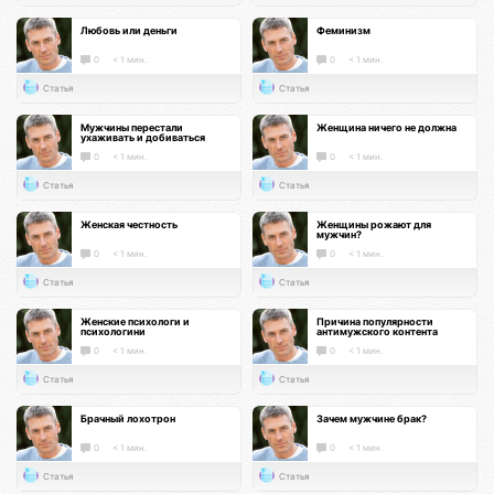
Любовь или деньги
Феминизм
0
< 1 мин.
0
< 1 мин.
Статья
Статья
Мужчины перестали
Женщина ничего не должна
ухаживать и добиваться
0
< 1 мин.
0
< 1 мин.
Статья
Статья
Женская честность
Женщины рожают для
мужчин?
0
< 1 мин.
0
< 1 мин.
Статья
Статья
Женские психологи и
Причина популярности
психологини
антимужского контента
0
< 1 мин.
0
< 1 мин.
Статья
Статья
Брачный лохотрон
Зачем мужчине брак?
0
< 1 мин.
0
< 1 мин.
Статья
Статья