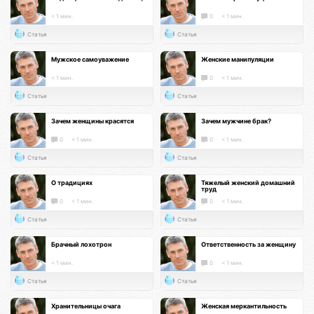
< 1 мин.
0
< 1 мин.
Статья
Статья
Мужское самоуважение
Женские манипуляции
< 1 мин.
0
< 1 мин.
Статья
Статья
Зачем женщины красятся
Зачем мужчине брак?
0
< 1 мин.
0
< 1 мин.
Статья
Статья
О традициях
Тяжелый женский домашний
труд
0
< 1 мин.
0
< 1 мин.
Статья
Статья
Брачный лохотрон
Ответственность за женщину
< 1 мин.
0
< 1 мин.
Статья
Статья
Хранительницы очага
Женская меркантильность