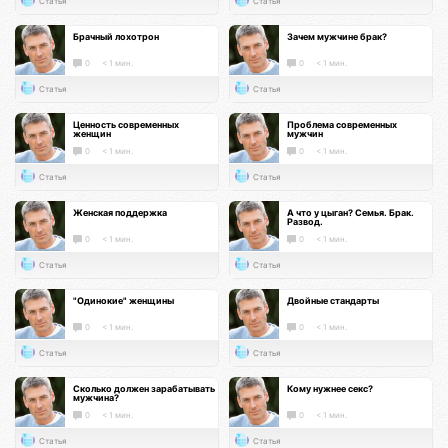
Статья
Статья
Брачный лохотрон
Зачем мужчине брак?
0
< 1 мин.
0
< 1 мин.
Статья
Статья
Ценность современных
Проблема современных
женщин
мужчин
0
< 1 мин.
0
< 1 мин.
Статья
Статья
Женская поддержка
А что у цыган? Семья. Брак.
Развод.
0
< 1 мин.
0
< 1 мин.
Статья
Статья
"Одинокие" женщины
Двойные стандарты
0
< 1 мин.
0
< 1 мин.
Статья
Статья
Сколько должен зарабатывать
Кому нужнее секс?
мужчина?
0
< 1 мин.
0
< 1 мин.
Статья
Статья