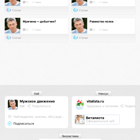
0
< 1 мин.
0
< 1 мин.
Статья
Статья
Мужчина — добытчик?
Равенство полов
0
< 1 мин.
0
< 1 мин.
Статья
Статья
Хаб
Нексус
Мужское движение
vitalista.ru
md
Поделиться
Здоровье и питание
Поделить
Наблюдения, анализ, обсуждения
Виталиста
Официальный хаб
Подписаться
Экосистема