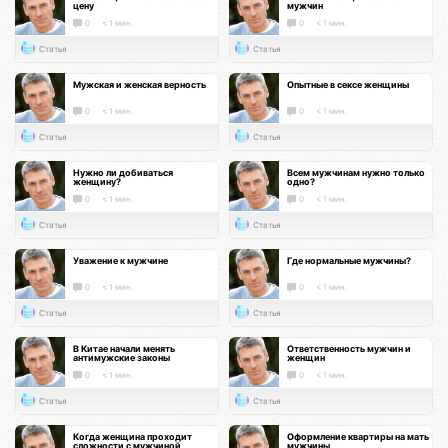
цену
мужчин
0
< 1 мин.
0
< 1 мин.
Статья
Статья
Мужская и женская верность
Опытные в сексе женщины
0
< 1 мин.
0
< 1 мин.
Статья
Статья
Нужно ли добиваться
Всем мужчинам нужно только
женщину?
одно?
0
< 1 мин.
0
< 1 мин.
Статья
Статья
Уважение к мужчине
Где нормальные мужчины?
0
< 1 мин.
0
< 1 мин.
Статья
Статья
В Китае начали менять
Ответственность мужчин и
антимужские законы
женщин
0
< 1 мин.
0
< 1 мин.
Статья
Статья
Когда женщина проходит
Оформление квартиры на мать
сложности с мужчиной
мужчины