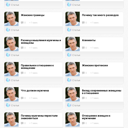
Статья
Статья
Женские границы
Почему так много разводов
0
< 1 мин.
0
< 1 мин.
Статья
Статья
Разница мышления мужчины и
Алименты
женщины
0
< 1 мин.
0
< 1 мин.
Статья
Статья
Правильное отношение к
Женские претензии
женщинам
0
< 1 мин.
0
< 1 мин.
Статья
Статья
Что должен мужчина
Вклад современных женщины
в отношения
0
< 1 мин.
0
< 1 мин.
Статья
Статья
Почему мужчины перестали
Отношение женщин к
знакомиться
мужчинам
0
< 1 мин.
0
< 1 мин.