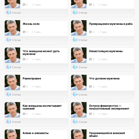
0
< 1 мин.
0
< 1 мин.
Статья
Статья
Жизнь соло
Превращение мужчины в раба
0
< 1 мин.
0
< 1 мин.
Статья
Статья
Что женщина может дать
Ненастоящие мужчины
мужчине
0
< 1 мин.
0
< 1 мин.
Статья
Статья
Равноправие
Что должен мужчина
0
< 1 мин.
0
< 1 мин.
Статья
Статья
Как женщины воспитывают
Остров феминисток —
сыновей
показательный эксперимент
0
< 1 мин.
0
< 1 мин.
Статья
Статья
Алени и алименты
Укоренившийся женский
абьюз