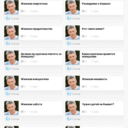
Женская энергетика
Разведенки о бывших
0
< 1 мин.
0
< 1 мин.
Статья
Статья
Женское предательство
Кто такие алени?
0
< 1 мин.
0
< 1 мин.
Статья
Статья
Должен ли мужчина платить за
Какие мужчины нравятся
женщину?
женщинам
0
< 1 мин.
0
< 1 мин.
Статья
Статья
Женская инициатива
Женская ненависть
0
< 1 мин.
0
< 1 мин.
Статья
Статья
Женская забота
Чужих детей не бывает?
0
< 1 мин.
0
< 1 мин.
Статья
Статья