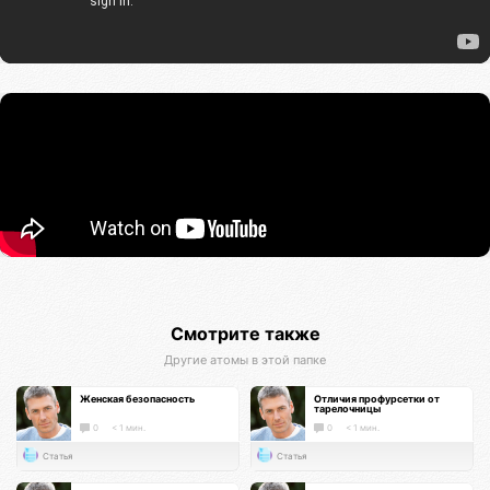
Смотрите также
Другие атомы в этой папке
Женская безопасность
Отличия профурсетки от
тарелочницы
0
< 1 мин.
0
< 1 мин.
Статья
Статья