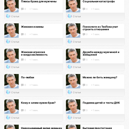
Плюсы брака для мужчины
Социальная катастрофа
0
< 1 мин.
0
< 1 мин.
Статья
Статья
Женские измены
Психологи из ТикТока учат
строить отношения
0
< 1 мин.
0
< 1 мин.
Статья
Статья
Женская агрессия
Дружба между мужчиной и
и вседозволенность
женщиной
0
< 1 мин.
0
< 1 мин.
Статья
Статья
По-любви
Можно ли бить женщину?
0
< 1 мин.
0
< 1 мин.
Статья
Статья
Кому и зачем нужен брак?
Подмена детей и тесты ДНК
0
< 1 мин.
0
< 1 мин.
Статья
Статья
Недооцененный вклад женщин
Бытовая проституция