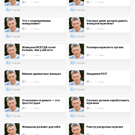
0
< 1 мин.
0
< 1 мин.
Статья
Статья
Что с современными
Сколько денег должен давать
женщинами?
женщине мужчина?
0
< 1 мин.
0
< 1 мин.
Статья
Статья
Женщина ВСЕГДА хочет
Размеры мужского органа
больше, чем у неё есть
0
< 1 мин.
0
< 1 мин.
Статья
Статья
Мнение адекватных женщин
Эпидемия РСП
0
< 1 мин.
0
< 1 мин.
Статья
Статья
Отношения за деньги — это
Сколько должен зарабатывать
проституция
мужчина
0
< 1 мин.
0
< 1 мин.
Статья
Статья
Женщины рожают для себя
Реестр ресурсных мужчин
0
< 1 мин.
0
< 1 мин.