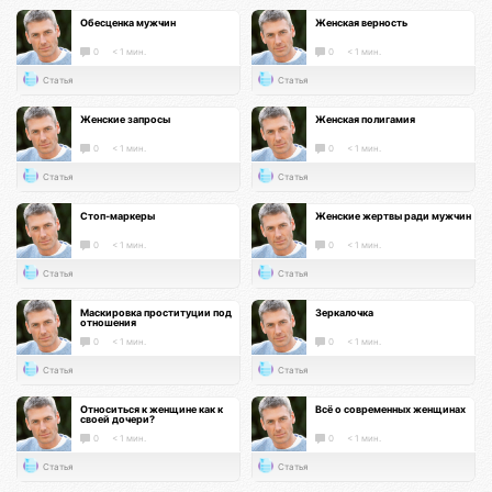
Обесценка мужчин
Женская верность
0
< 1 мин.
0
< 1 мин.
Статья
Статья
Женские запросы
Женская полигамия
0
< 1 мин.
0
< 1 мин.
Статья
Статья
Стоп-маркеры
Женские жертвы ради мужчин
0
< 1 мин.
0
< 1 мин.
Статья
Статья
Маскировка проституции под
Зеркалочка
отношения
0
< 1 мин.
0
< 1 мин.
Статья
Статья
Относиться к женщине как к
Всё о современных женщинах
своей дочери?
0
< 1 мин.
0
< 1 мин.
Статья
Статья