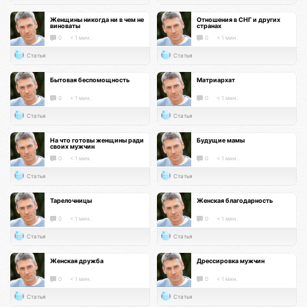
Женщины никогда ни в чем не
Отношения в СНГ и других
виноваты
странах
0
< 1 мин.
0
< 1 мин.
Статья
Статья
Бытовая беспомощность
Матриархат
0
< 1 мин.
0
< 1 мин.
Статья
Статья
На что готовы женщины ради
Будущие мамы
своих мужчин
0
< 1 мин.
0
< 1 мин.
Статья
Статья
Тарелочницы
Женская благодарность
0
< 1 мин.
0
< 1 мин.
Статья
Статья
Женская дружба
Дрессировка мужчин
0
< 1 мин.
0
< 1 мин.
Статья
Статья