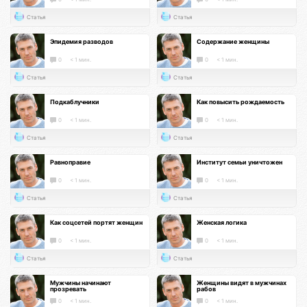
Статья
Статья
Эпидемия разводов
Содержание женщины
0
< 1 мин.
0
< 1 мин.
Статья
Статья
Подкаблучники
Как повысить рождаемость
0
< 1 мин.
0
< 1 мин.
Статья
Статья
Равноправие
Институт семьи уничтожен
0
< 1 мин.
0
< 1 мин.
Статья
Статья
Как соцсетей портят женщин
Женская логика
0
< 1 мин.
0
< 1 мин.
Статья
Статья
Мужчины начинают
Женщины видят в мужчинах
прозревать
рабов
0
< 1 мин.
0
< 1 мин.