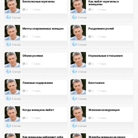
Бесполезные мужчины
Как любят мужчины и
женщины
0
< 1 мин.
0
< 1 мин.
Статья
Статья
Мечты современных женщин
Разделение ролей
0
< 1 мин.
0
< 1 мин.
Статья
Статья
Обмен ролями
Нормальные отношения
0
< 1 мин.
0
< 1 мин.
Статья
Статья
Ленивые содержанки
Бесстыжие
0
< 1 мин.
0
< 1 мин.
Статья
Статья
Когда женщина любит
Женская конкуренция
0
< 1 мин.
0
< 1 мин.
Статья
Статья
Как женщины набивают себе
Жалобы женщин на своих