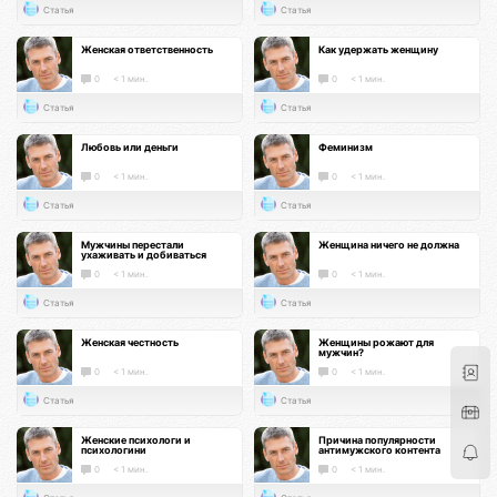
Статья
Статья
Женская ответственность
Как удержать женщину
0
< 1 мин.
0
< 1 мин.
Статья
Статья
Любовь или деньги
Феминизм
0
< 1 мин.
0
< 1 мин.
Статья
Статья
Мужчины перестали
Женщина ничего не должна
ухаживать и добиваться
0
< 1 мин.
0
< 1 мин.
Статья
Статья
Женская честность
Женщины рожают для
мужчин?
0
< 1 мин.
0
< 1 мин.
Статья
Статья
Женские психологи и
Причина популярности
психологини
антимужского контента
0
< 1 мин.
0
< 1 мин.