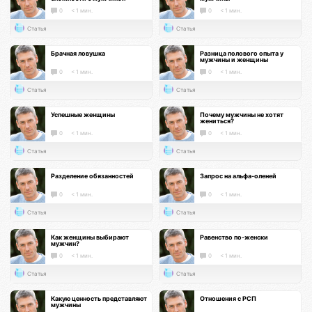
0
< 1 мин.
0
< 1 мин.
Статья
Статья
Брачная ловушка
Разница полового опыта у
мужчины и женщины
0
< 1 мин.
0
< 1 мин.
Статья
Статья
Успешные женщины
Почему мужчины не хотят
жениться?
0
< 1 мин.
0
< 1 мин.
Статья
Статья
Разделение обязанностей
Запрос на альфа-оленей
0
< 1 мин.
0
< 1 мин.
Статья
Статья
Как женщины выбирают
Равенство по-женски
мужчин?
0
< 1 мин.
0
< 1 мин.
Статья
Статья
Какую ценность представляют
Отношения с РСП
мужчины