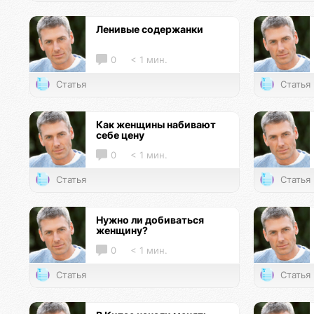
Ленивые содержанки
0
< 1 мин.
Статья
Статья
Как женщины набивают
себе цену
0
< 1 мин.
Статья
Статья
Нужно ли добиваться
женщину?
0
< 1 мин.
Статья
Статья