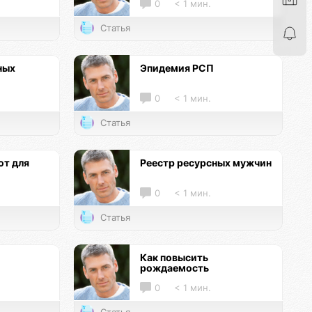
0
< 1 мин.
Статья
ных
Эпидемия РСП
0
< 1 мин.
Статья
т для
Реестр ресурсных мужчин
0
< 1 мин.
Статья
Как повысить
рождаемость
0
< 1 мин.