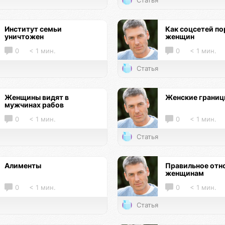
Статья
Институт семьи
Как соцсетей по
уничтожен
женщин
0
< 1 мин.
0
< 1 мин.
Статья
Женщины видят в
Женские грани
мужчинах рабов
0
< 1 мин.
0
< 1 мин.
Статья
Алименты
Правильное отн
женщинам
0
< 1 мин.
0
< 1 мин.
Статья