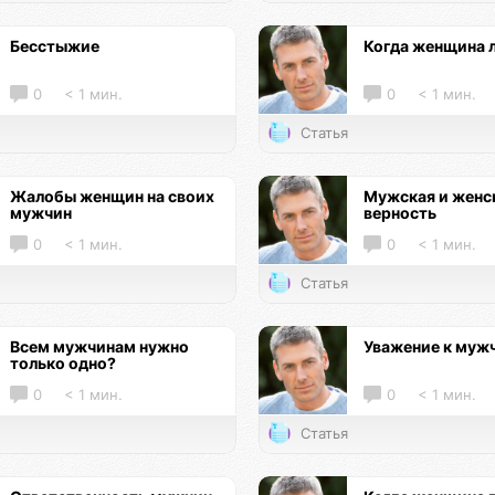
Бесстыжие
Когда женщина 
0
< 1 мин.
0
< 1 мин.
Статья
Жалобы женщин на своих
Мужская и женс
мужчин
верность
0
< 1 мин.
0
< 1 мин.
Статья
Всем мужчинам нужно
Уважение к муж
только одно?
0
< 1 мин.
0
< 1 мин.
Статья