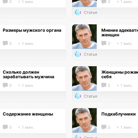
0
< 1 мин.
0
< 1 мин.
Статья
Размеры мужского органа
Мнение адекват
женщин
0
< 1 мин.
0
< 1 мин.
Статья
Сколько должен
Женщины рожаю
зарабатывать мужчина
себя
0
< 1 мин.
0
< 1 мин.
Статья
Содержание женщины
Подкаблучники
0
< 1 мин.
0
< 1 мин.