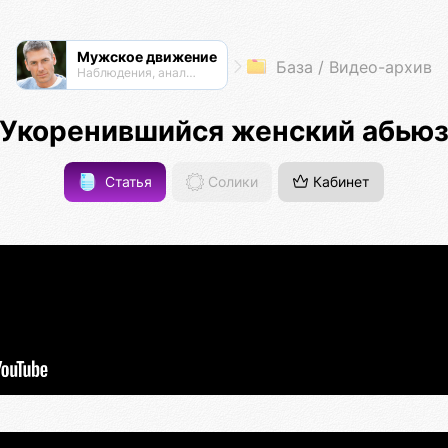
Мужское движение
База / Видео-архив
Наблюдения, анализ, обсуждения
Укоренившийся женский абью
Статья
Солики
Кабинет