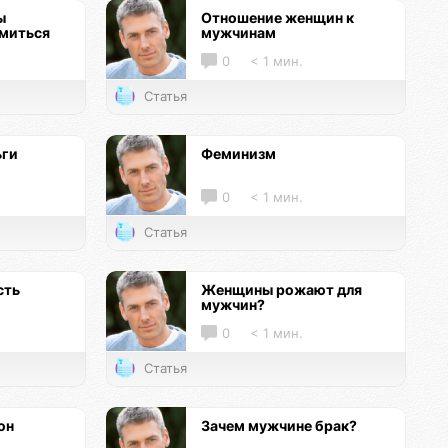
ы
Отношение женщин к
омиться
мужчинам
0
< 1 мин.
Статья
ьги
Феминизм
0
< 1 мин.
Статья
сть
Женщины рожают для
мужчин?
0
< 1 мин.
Статья
он
Зачем мужчине брак?