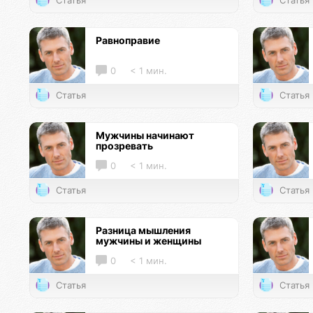
Статья
Статья
Равноправие
0
< 1 мин.
Статья
Статья
Мужчины начинают
прозревать
0
< 1 мин.
Статья
Статья
Разница мышления
мужчины и женщины
0
< 1 мин.
Статья
Статья