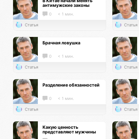
В Китае начали менять
антимужские законы
0
< 1 мин.
Статья
Статья
Брачная ловушка
0
< 1 мин.
Статья
Статья
Разделение обязанностей
0
< 1 мин.
Статья
Статья
Какую ценность
представляют мужчины