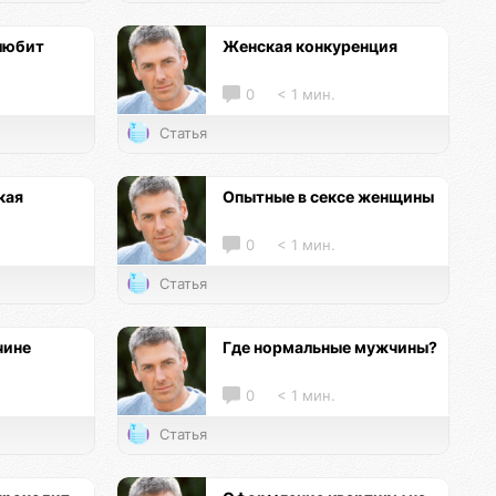
любит
Женская конкуренция
0
< 1 мин.
Статья
кая
Опытные в сексе женщины
0
< 1 мин.
Статья
чине
Где нормальные мужчины?
0
< 1 мин.
Статья