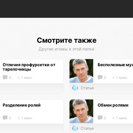
Смотрите также
Другие атомы в этой папке
Отличия профурсетки от
Бесполезные м
тарелочницы
0
< 1 мин.
0
< 1 мин.
Статья
Разделение ролей
Обмен ролями
0
< 1 мин.
0
< 1 мин.
Статья