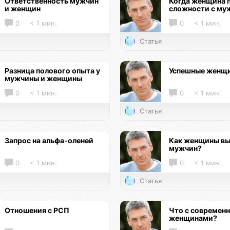
Ответственность мужчин
Когда женщина 
и женщин
сложности с му
0
< 1 мин.
0
< 1 мин.
Статья
Разница полового опыта у
Успешные женщ
мужчины и женщины
0
< 1 мин.
0
< 1 мин.
Статья
Запрос на альфа-оленей
Как женщины в
мужчин?
0
< 1 мин.
0
< 1 мин.
Статья
Отношения с РСП
Что с современ
женщинами?