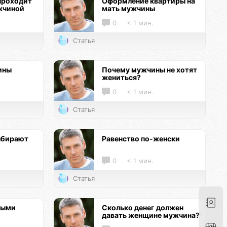
проходит
Оформление квартиры на
жчиной
мать мужчины
0
< 1 мин.
Статья
ины
Почему мужчины не хотят
жениться?
0
< 1 мин.
Статья
ыбирают
Равенство по-женски
0
< 1 мин.
Статья
ными
Сколько денег должен
давать женщине мужчина?