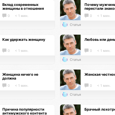
Вклад современных
Почему мужчин
женщины в отношения
перестали знак
0
< 1 мин.
0
< 1 мин.
Статья
Как удержать женщину
Любовь или ден
0
< 1 мин.
0
< 1 мин.
Статья
Женщина ничего не
Женская честно
должна
0
< 1 мин.
0
< 1 мин.
Статья
Причина популярности
Брачный лохотр
антимужского контента