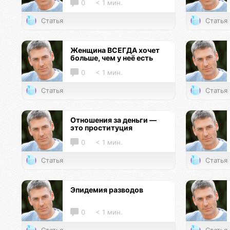
0
< 1 мин.
Статья
Статья
Женщина ВСЕГДА хочет
больше, чем у неё есть
0
< 1 мин.
Статья
Статья
Отношения за деньги —
это проституция
0
< 1 мин.
Статья
Статья
Эпидемия разводов
0
< 1 мин.