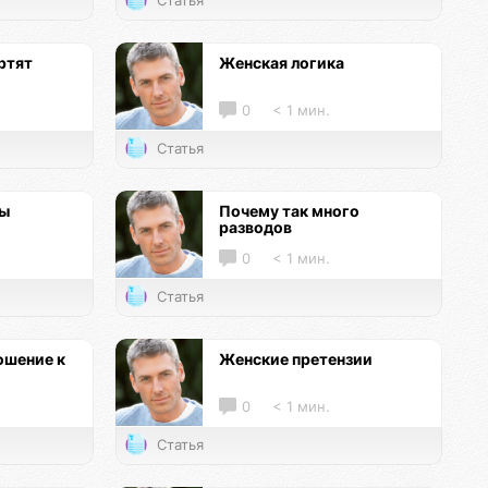
Статья
ртят
Женская логика
0
< 1 мин.
Статья
цы
Почему так много
разводов
0
< 1 мин.
Статья
ошение к
Женские претензии
0
< 1 мин.
Статья