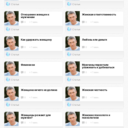
Статья
Статья
Отношение женщин к
Женская ответственность
мужчинам
0
< 1 мин.
0
< 1 мин.
Статья
Статья
Как удержать женщину
Любовь или деньги
0
< 1 мин.
0
< 1 мин.
Статья
Статья
Феминизм
Мужчины перестали
ухаживать и добиваться
0
< 1 мин.
0
< 1 мин.
Статья
Статья
Женщина ничего не должна
Женская честность
0
< 1 мин.
0
< 1 мин.
Статья
Статья
Женщины рожают для
Женские психологи и
мужчин?
психологини
0
< 1 мин.
0
< 1 мин.