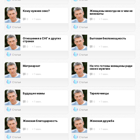
Кому нужнее секс?
Женщины никогда ни в чем не
виноваты
0
< 1 мин.
0
< 1 мин.
Статья
Статья
Отношения в СНГ и других
Бытовая беспомощность
странах
0
< 1 мин.
0
< 1 мин.
Статья
Статья
Матриархат
На что готовы женщины ради
своих мужчин
0
< 1 мин.
0
< 1 мин.
Статья
Статья
Будущие мамы
Тарелочницы
0
< 1 мин.
0
< 1 мин.
Статья
Статья
Женская благодарность
Женская дружба
0
< 1 мин.
0
< 1 мин.
Статья
Статья