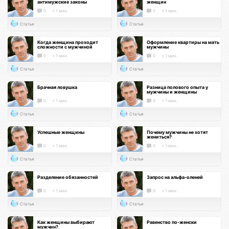
антимужские законы
женщин
0
< 1 мин.
0
< 1 мин.
Статья
Статья
Когда женщина проходит
Оформление квартиры на мать
сложности с мужчиной
мужчины
0
< 1 мин.
0
< 1 мин.
Статья
Статья
Брачная ловушка
Разница полового опыта у
мужчины и женщины
0
< 1 мин.
0
< 1 мин.
Статья
Статья
Успешные женщины
Почему мужчины не хотят
жениться?
0
< 1 мин.
0
< 1 мин.
Статья
Статья
Разделение обязанностей
Запрос на альфа-оленей
0
< 1 мин.
0
< 1 мин.
Статья
Статья
Как женщины выбирают
Равенство по-женски
мужчин?