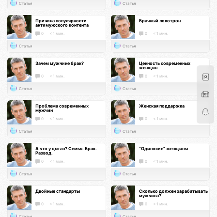
Статья
Статья
Причина популярности
Брачный лохотрон
антимужского контента
0
< 1 мин.
0
< 1 мин.
Статья
Статья
Зачем мужчине брак?
Ценность современных
женщин
0
< 1 мин.
0
< 1 мин.
Статья
Статья
Проблема современных
Женская поддержка
мужчин
0
< 1 мин.
0
< 1 мин.
Статья
Статья
А что у цыган? Семья. Брак.
"Одинокие" женщины
Развод.
0
< 1 мин.
0
< 1 мин.
Статья
Статья
Двойные стандарты
Сколько должен зарабатывать
мужчина?
0
< 1 мин.
0
< 1 мин.
Статья
Статья