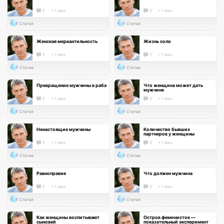
0
< 1 мин.
0
< 1 мин.
Статья
Статья
Женская меркантильность
Жизнь соло
0
< 1 мин.
0
< 1 мин.
Статья
Статья
Превращение мужчины в раба
Что женщина может дать
мужчине
0
< 1 мин.
0
< 1 мин.
Статья
Статья
Ненастоящие мужчины
Количество бывших
партнеров у женщины
0
< 1 мин.
0
< 1 мин.
Статья
Статья
Равноправие
Что должен мужчина
0
< 1 мин.
0
< 1 мин.
Статья
Статья
Как женщины воспитывают
Остров феминисток —
сыновей
показательный эксперимент