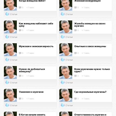
Когда женщина любит
Женская конкуренция
0
< 1 мин.
0
< 1 мин.
Статья
Статья
Как женщины набивают себе
Жалобы женщин на своих
цену
мужчин
0
< 1 мин.
0
< 1 мин.
Статья
Статья
Мужская и женская верность
Опытные в сексе женщины
0
< 1 мин.
0
< 1 мин.
Статья
Статья
Нужно ли добиваться
Всем мужчинам нужно только
женщину?
одно?
0
< 1 мин.
0
< 1 мин.
Статья
Статья
Уважение к мужчине
Где нормальные мужчины?
0
< 1 мин.
0
< 1 мин.
Статья
Статья
В Китае начали менять
Ответственность мужчин и