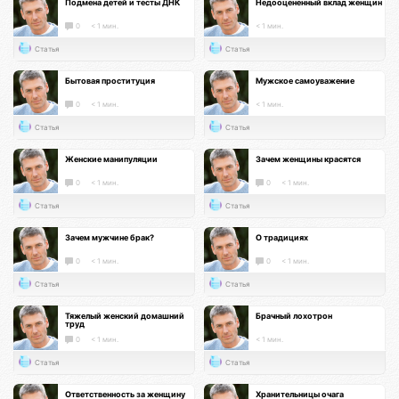
Подмена детей и тесты ДНК
Недооцененный вклад женщин
0
< 1 мин.
< 1 мин.
Статья
Статья
Бытовая проституция
Мужское самоуважение
0
< 1 мин.
< 1 мин.
Статья
Статья
Женские манипуляции
Зачем женщины красятся
0
< 1 мин.
0
< 1 мин.
Статья
Статья
Зачем мужчине брак?
О традициях
0
< 1 мин.
0
< 1 мин.
Статья
Статья
Тяжелый женский домашний
Брачный лохотрон
труд
0
< 1 мин.
< 1 мин.
Статья
Статья
Ответственность за женщину
Хранительницы очага