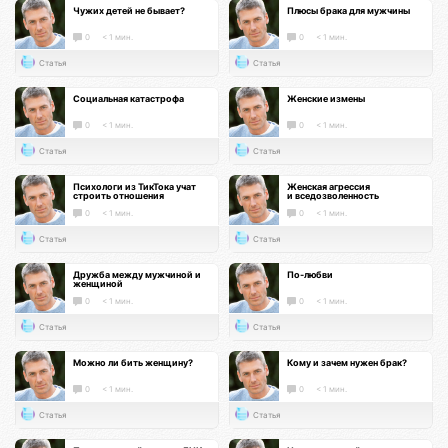
Чужих детей не бывает?
Плюсы брака для мужчины
0
< 1 мин.
0
< 1 мин.
Статья
Статья
Социальная катастрофа
Женские измены
0
< 1 мин.
0
< 1 мин.
Статья
Статья
Психологи из ТикТока учат
Женская агрессия
строить отношения
и вседозволенность
0
< 1 мин.
0
< 1 мин.
Статья
Статья
Дружба между мужчиной и
По-любви
женщиной
0
< 1 мин.
0
< 1 мин.
Статья
Статья
Можно ли бить женщину?
Кому и зачем нужен брак?
0
< 1 мин.
0
< 1 мин.
Статья
Статья