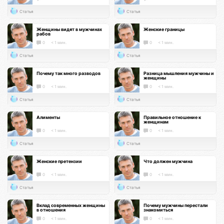
Статья
Статья
Женщины видят в мужчинах
Женские границы
рабов
0
< 1 мин.
0
< 1 мин.
Статья
Статья
Почему так много разводов
Разница мышления мужчины и
женщины
0
< 1 мин.
0
< 1 мин.
Статья
Статья
Алименты
Правильное отношение к
женщинам
0
< 1 мин.
0
< 1 мин.
Статья
Статья
Женские претензии
Что должен мужчина
0
< 1 мин.
0
< 1 мин.
Статья
Статья
Вклад современных женщины
Почему мужчины перестали
в отношения
знакомиться
0
< 1 мин.
0
< 1 мин.