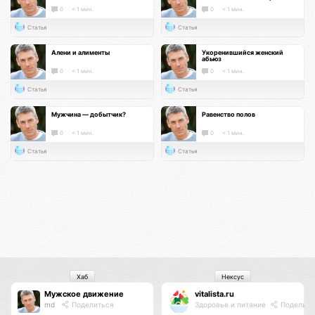
0
< 1 мин.
0
< 1 мин.
Статья
Статья
Алени и алименты
Укоренившийся женский
абьюз
0
< 1 мин.
0
< 1 мин.
Статья
Статья
Мужчина — добытчик?
Равенство полов
0
< 1 мин.
0
< 1 мин.
Статья
Статья
Хаб
Нексус
Мужское движение
vitalista.ru
md
Поделиться
Здоровье и питание
Поделить