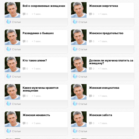
Всё о современных женщинах
Женская энергетика
0
< 1 мин.
0
< 1 мин.
Статья
Статья
Разведенки о бывших
Женское предательство
0
< 1 мин.
0
< 1 мин.
Статья
Статья
Кто такие алени?
Должен ли мужчина платить за
женщину?
0
< 1 мин.
0
< 1 мин.
Статья
Статья
Какие мужчины нравятся
Женская инициатива
женщинам
0
< 1 мин.
0
< 1 мин.
Статья
Статья
Женская ненависть
Женская забота
0
< 1 мин.
0
< 1 мин.
Статья
Статья