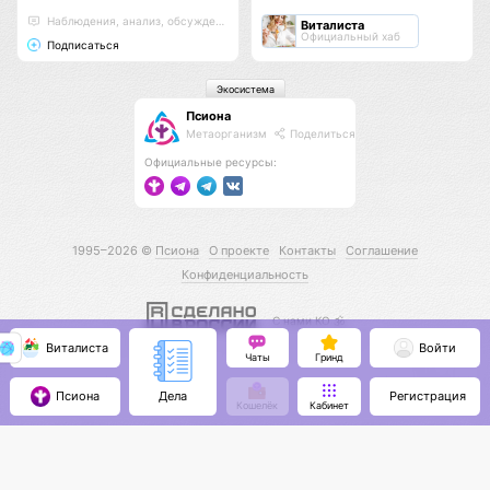
Наблюдения, анализ, обсуждения
Виталиста
Официальный хаб
Подписаться
Экосистема
Псиона
Метаорганизм
Поделиться
Официальные ресурсы:
1995–2026 ©
Псиона
О проекте
Контакты
Соглашение
Конфиденциальность
С нами КО 🕉️
Виталиста
Войти
Чаты
Гринд
Псиона
Регистрация
Дела
Кошелёк
Кабинет