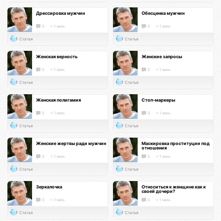
Дрессировка мужчин
Обесценка мужчин
0
< 1 мин.
0
< 1 мин.
Статья
Статья
Женская верность
Женские запросы
0
< 1 мин.
0
< 1 мин.
Статья
Статья
Женская полигамия
Стоп-маркеры
0
< 1 мин.
0
< 1 мин.
Статья
Статья
Женские жертвы ради мужчин
Маскировка проституции под
отношения
0
< 1 мин.
0
< 1 мин.
Статья
Статья
Зеркалочка
Относиться к женщине как к
своей дочери?
0
< 1 мин.
0
< 1 мин.
Статья
Статья