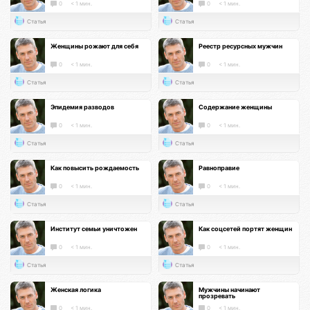
0
< 1 мин.
0
< 1 мин.
Статья
Статья
Женщины рожают для себя
Реестр ресурсных мужчин
0
< 1 мин.
0
< 1 мин.
Статья
Статья
Эпидемия разводов
Содержание женщины
0
< 1 мин.
0
< 1 мин.
Статья
Статья
Как повысить рождаемость
Равноправие
0
< 1 мин.
0
< 1 мин.
Статья
Статья
Институт семьи уничтожен
Как соцсетей портят женщин
0
< 1 мин.
0
< 1 мин.
Статья
Статья
Женская логика
Мужчины начинают
прозревать
0
< 1 мин.
0
< 1 мин.