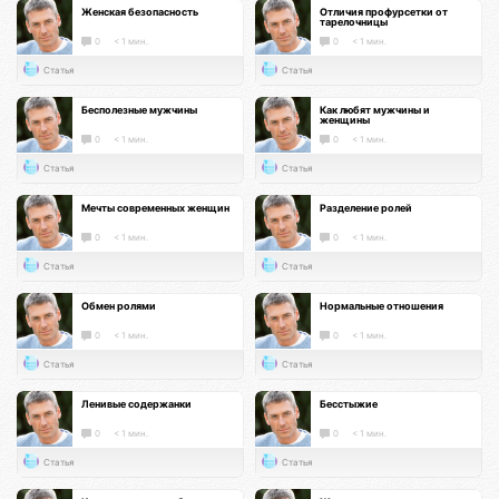
Женская безопасность
Отличия профурсетки от
тарелочницы
0
< 1 мин.
0
< 1 мин.
Статья
Статья
Бесполезные мужчины
Как любят мужчины и
женщины
0
< 1 мин.
0
< 1 мин.
Статья
Статья
Мечты современных женщин
Разделение ролей
0
< 1 мин.
0
< 1 мин.
Статья
Статья
Обмен ролями
Нормальные отношения
0
< 1 мин.
0
< 1 мин.
Статья
Статья
Ленивые содержанки
Бесстыжие
0
< 1 мин.
0
< 1 мин.
Статья
Статья