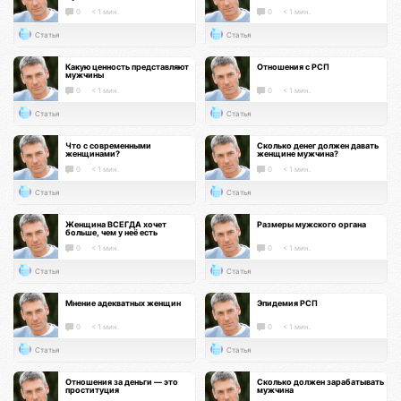
0
< 1 мин.
0
< 1 мин.
Статья
Статья
Какую ценность представляют
Отношения с РСП
мужчины
0
< 1 мин.
0
< 1 мин.
Статья
Статья
Что с современными
Сколько денег должен давать
женщинами?
женщине мужчина?
0
< 1 мин.
0
< 1 мин.
Статья
Статья
Женщина ВСЕГДА хочет
Размеры мужского органа
больше, чем у неё есть
0
< 1 мин.
0
< 1 мин.
Статья
Статья
Мнение адекватных женщин
Эпидемия РСП
0
< 1 мин.
0
< 1 мин.
Статья
Статья
Отношения за деньги — это
Сколько должен зарабатывать
проституция
мужчина