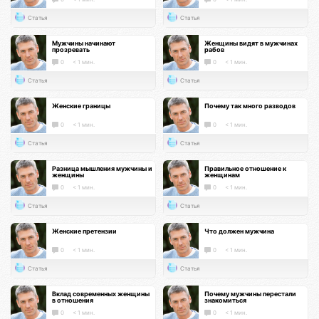
Статья
Статья
Мужчины начинают
Женщины видят в мужчинах
прозревать
рабов
0
< 1 мин.
0
< 1 мин.
Статья
Статья
Женские границы
Почему так много разводов
0
< 1 мин.
0
< 1 мин.
Статья
Статья
Разница мышления мужчины и
Правильное отношение к
женщины
женщинам
0
< 1 мин.
0
< 1 мин.
Статья
Статья
Женские претензии
Что должен мужчина
0
< 1 мин.
0
< 1 мин.
Статья
Статья
Вклад современных женщины
Почему мужчины перестали
в отношения
знакомиться
0
< 1 мин.
0
< 1 мин.