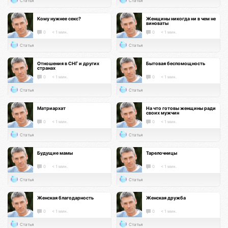
Статья
Статья
Кому нужнее секс?
Женщины никогда ни в чем не
виноваты
0
< 1 мин.
0
< 1 мин.
Статья
Статья
Отношения в СНГ и других
Бытовая беспомощность
странах
0
< 1 мин.
0
< 1 мин.
Статья
Статья
Матриархат
На что готовы женщины ради
своих мужчин
0
< 1 мин.
0
< 1 мин.
Статья
Статья
Будущие мамы
Тарелочницы
0
< 1 мин.
0
< 1 мин.
Статья
Статья
Женская благодарность
Женская дружба
0
< 1 мин.
0
< 1 мин.
Статья
Статья