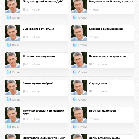
Подмена детей и тесты ДНК
Недооцененный вклад женщин
0
< 1 мин.
< 1 мин.
Статья
Статья
Бытовая проституция
Мужское самоуважение
0
< 1 мин.
< 1 мин.
Статья
Статья
Женские манипуляции
Зачем женщины красятся
0
< 1 мин.
0
< 1 мин.
Статья
Статья
Зачем мужчине брак?
О традициях
0
< 1 мин.
0
< 1 мин.
Статья
Статья
Тяжелый женский домашний
Брачный лохотрон
труд
0
< 1 мин.
< 1 мин.
Статья
Статья
Ответственность за женщину
Хранительницы очага