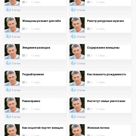
0
< 1 мин.
0
< 1 мин.
Статья
Статья
Женщины рожают для себя
Реестр ресурсных мужчин
0
< 1 мин.
0
< 1 мин.
Статья
Статья
Эпидемия разводов
Содержание женщины
0
< 1 мин.
0
< 1 мин.
Статья
Статья
Подкаблучники
Как повысить рождаемость
0
< 1 мин.
0
< 1 мин.
Статья
Статья
Равноправие
Институт семьи уничтожен
0
< 1 мин.
0
< 1 мин.
Статья
Статья
Как соцсетей портят женщин
Женская логика
0
< 1 мин.
0
< 1 мин.