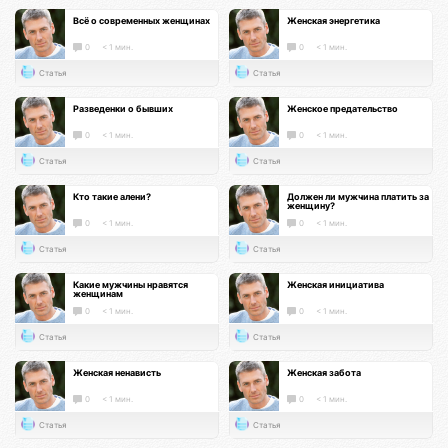
Всё о современных женщинах
Женская энергетика
0
< 1 мин.
0
< 1 мин.
Статья
Статья
Разведенки о бывших
Женское предательство
0
< 1 мин.
0
< 1 мин.
Статья
Статья
Кто такие алени?
Должен ли мужчина платить за
женщину?
0
< 1 мин.
0
< 1 мин.
Статья
Статья
Какие мужчины нравятся
Женская инициатива
женщинам
0
< 1 мин.
0
< 1 мин.
Статья
Статья
Женская ненависть
Женская забота
0
< 1 мин.
0
< 1 мин.
Статья
Статья