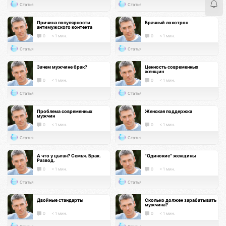
Статья
Статья
Причина популярности
Брачный лохотрон
антимужского контента
0
< 1 мин.
0
< 1 мин.
Статья
Статья
Зачем мужчине брак?
Ценность современных
женщин
0
< 1 мин.
0
< 1 мин.
Статья
Статья
Проблема современных
Женская поддержка
мужчин
0
< 1 мин.
0
< 1 мин.
Статья
Статья
А что у цыган? Семья. Брак.
"Одинокие" женщины
Развод.
0
< 1 мин.
0
< 1 мин.
Статья
Статья
Двойные стандарты
Сколько должен зарабатывать
мужчина?
0
< 1 мин.
0
< 1 мин.