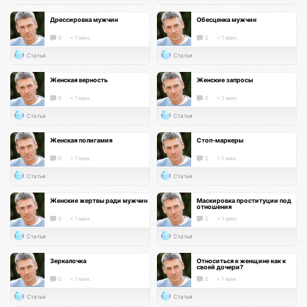
Дрессировка мужчин
Обесценка мужчин
0
< 1 мин.
0
< 1 мин.
Статья
Статья
Женская верность
Женские запросы
0
< 1 мин.
0
< 1 мин.
Статья
Статья
Женская полигамия
Стоп-маркеры
0
< 1 мин.
0
< 1 мин.
Статья
Статья
Женские жертвы ради мужчин
Маскировка проституции под
отношения
0
< 1 мин.
0
< 1 мин.
Статья
Статья
Зеркалочка
Относиться к женщине как к
своей дочери?
0
< 1 мин.
0
< 1 мин.
Статья
Статья