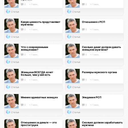
0
< 1 мин.
0
< 1 мин.
Статья
Статья
Какую ценность представляют
Отношения с РСП
мужчины
0
< 1 мин.
0
< 1 мин.
Статья
Статья
Что с современными
Сколько денег должен давать
женщинами?
женщине мужчина?
0
< 1 мин.
0
< 1 мин.
Статья
Статья
Женщина ВСЕГДА хочет
Размеры мужского органа
больше, чем у неё есть
0
< 1 мин.
0
< 1 мин.
Статья
Статья
Мнение адекватных женщин
Эпидемия РСП
0
< 1 мин.
0
< 1 мин.
Статья
Статья
Отношения за деньги — это
Сколько должен зарабатывать
проституция
мужчина