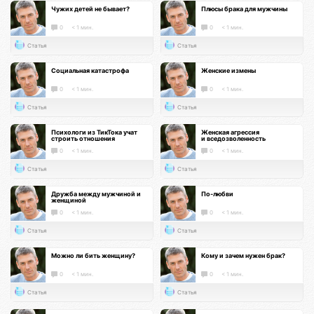
Чужих детей не бывает?
Плюсы брака для мужчины
0
< 1 мин.
0
< 1 мин.
Статья
Статья
Социальная катастрофа
Женские измены
0
< 1 мин.
0
< 1 мин.
Статья
Статья
Психологи из ТикТока учат
Женская агрессия
строить отношения
и вседозволенность
0
< 1 мин.
0
< 1 мин.
Статья
Статья
Дружба между мужчиной и
По-любви
женщиной
0
< 1 мин.
0
< 1 мин.
Статья
Статья
Можно ли бить женщину?
Кому и зачем нужен брак?
0
< 1 мин.
0
< 1 мин.
Статья
Статья