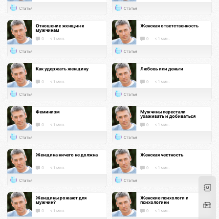
Статья
Статья
Отношение женщин к
Женская ответственность
мужчинам
0
< 1 мин.
0
< 1 мин.
Статья
Статья
Как удержать женщину
Любовь или деньги
0
< 1 мин.
0
< 1 мин.
Статья
Статья
Феминизм
Мужчины перестали
ухаживать и добиваться
0
< 1 мин.
0
< 1 мин.
Статья
Статья
Женщина ничего не должна
Женская честность
0
< 1 мин.
0
< 1 мин.
Статья
Статья
Женщины рожают для
Женские психологи и
мужчин?
психологини
0
< 1 мин.
0
< 1 мин.