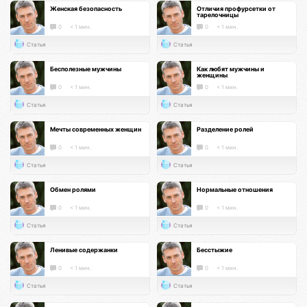
Женская безопасность
Отличия профурсетки от
тарелочницы
0
< 1 мин.
0
< 1 мин.
Статья
Статья
Бесполезные мужчины
Как любят мужчины и
женщины
0
< 1 мин.
0
< 1 мин.
Статья
Статья
Мечты современных женщин
Разделение ролей
0
< 1 мин.
0
< 1 мин.
Статья
Статья
Обмен ролями
Нормальные отношения
0
< 1 мин.
0
< 1 мин.
Статья
Статья
Ленивые содержанки
Бесстыжие
0
< 1 мин.
0
< 1 мин.
Статья
Статья