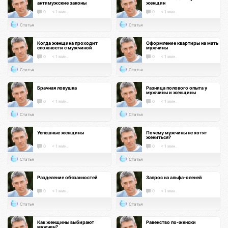
антимужские законы
женщин
0
< 1 мин.
0
< 1 мин.
Статья
Статья
Когда женщина проходит
Оформление квартиры на мать
сложности с мужчиной
мужчины
0
< 1 мин.
0
< 1 мин.
Статья
Статья
Брачная ловушка
Разница полового опыта у
мужчины и женщины
0
< 1 мин.
0
< 1 мин.
Статья
Статья
Успешные женщины
Почему мужчины не хотят
жениться?
0
< 1 мин.
0
< 1 мин.
Статья
Статья
Разделение обязанностей
Запрос на альфа-оленей
0
< 1 мин.
0
< 1 мин.
Статья
Статья
Как женщины выбирают
Равенство по-женски
мужчин?