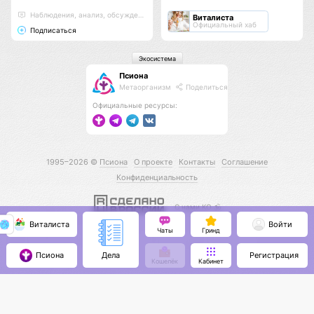
Наблюдения, анализ, обсуждения
Виталиста
Официальный хаб
Подписаться
Экосистема
Псиона
Метаорганизм
Поделиться
Официальные ресурсы:
1995–2026 ©
Псиона
О проекте
Контакты
Соглашение
Конфиденциальность
С нами КО 🕉️
Виталиста
Войти
Чаты
Гринд
Псиона
Регистрация
Дела
Кошелёк
Кабинет