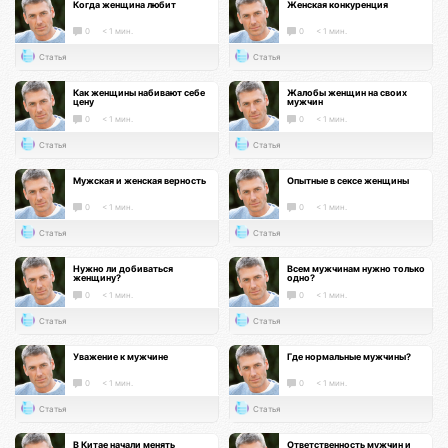
Когда женщина любит
Женская конкуренция
0
< 1 мин.
0
< 1 мин.
Статья
Статья
Как женщины набивают себе
Жалобы женщин на своих
цену
мужчин
0
< 1 мин.
0
< 1 мин.
Статья
Статья
Мужская и женская верность
Опытные в сексе женщины
0
< 1 мин.
0
< 1 мин.
Статья
Статья
Нужно ли добиваться
Всем мужчинам нужно только
женщину?
одно?
0
< 1 мин.
0
< 1 мин.
Статья
Статья
Уважение к мужчине
Где нормальные мужчины?
0
< 1 мин.
0
< 1 мин.
Статья
Статья
В Китае начали менять
Ответственность мужчин и