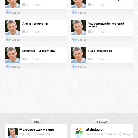
0
< 1 мин.
0
< 1 мин.
Статья
Статья
Алени и алименты
Укоренившийся женский
абьюз
0
< 1 мин.
0
< 1 мин.
Статья
Статья
Мужчина — добытчик?
Равенство полов
0
< 1 мин.
0
< 1 мин.
Статья
Статья
Хаб
Нексус
Мужское движение
vitalista.ru
md
Поделиться
Здоровье и питание
Поделить