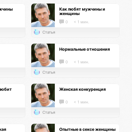
ужчины
Как любят мужчины и
женщины
0
< 1 мин.
Статья
Нормальные отношения
0
< 1 мин.
Статья
любит
Женская конкуренция
0
< 1 мин.
Статья
кая
Опытные в сексе женщины