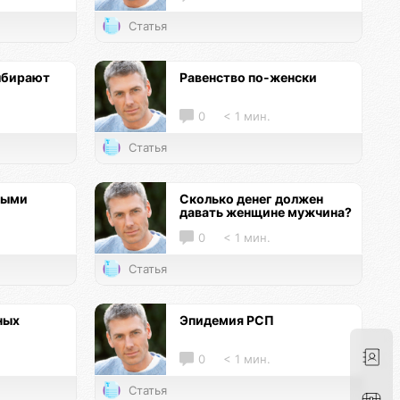
Статья
ыбирают
Равенство по-женски
0
< 1 мин.
Статья
ными
Сколько денег должен
давать женщине мужчина?
0
< 1 мин.
Статья
ных
Эпидемия РСП
0
< 1 мин.
Статья