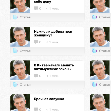
себе цену
0
< 1 мин.
Статья
Статья
Нужно ли добиваться
женщину?
0
< 1 мин.
Статья
Статья
В Китае начали менять
антимужские законы
0
< 1 мин.
Статья
Статья
Брачная ловушка
0
< 1 мин.