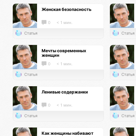
Женская безопасность
0
< 1 мин.
Статья
Статья
Мечты современных
женщин
0
< 1 мин.
Статья
Статья
Ленивые содержанки
0
< 1 мин.
Статья
Статья
Как женщины набивают