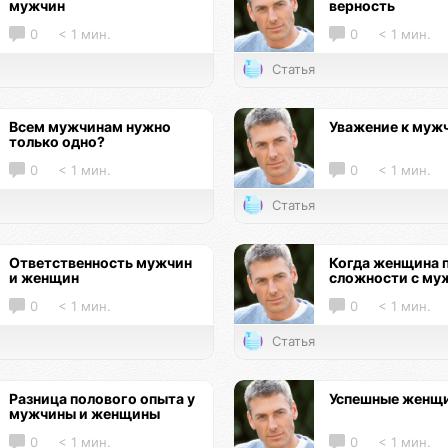
мужчин
верность
0
< 1 мин.
0
< 1 мин.
Статья
Всем мужчинам нужно
Уважение к муж
только одно?
0
< 1 мин.
0
< 1 мин.
Статья
Ответственность мужчин
Когда женщина 
и женщин
сложности с му
0
< 1 мин.
0
< 1 мин.
Статья
Разница полового опыта у
Успешные женщ
мужчины и женщины
0
< 1 мин.
0
< 1 мин.