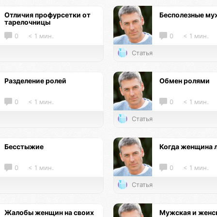
Отличия профурсетки от
Бесполезные м
тарелочницы
0
< 1 мин.
0
< 1 мин.
Статья
Разделение ролей
Обмен ролями
0
< 1 мин.
0
< 1 мин.
Статья
Бесстыжие
Когда женщина 
0
< 1 мин.
0
< 1 мин.
Статья
Жалобы женщин на своих
Мужская и женс