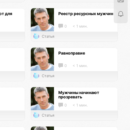
т для
Реестр ресурсных мужчин
0
< 1 мин.
Статья
Равноправие
0
< 1 мин.
Статья
Мужчины начинают
прозревать
0
< 1 мин.
Статья