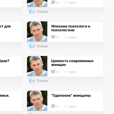
0
< 1 мин.
Статья
т для
Женские психологи и
психологини
0
< 1 мин.
Статья
брак?
Ценность современных
женщин
0
< 1 мин.
Статья
емья.
"Одинокие" женщины
0
< 1 мин.