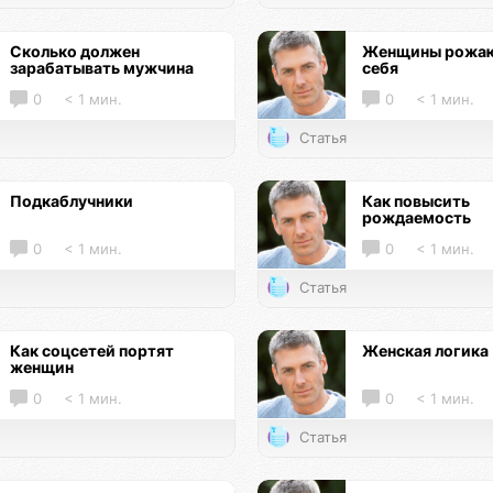
Сколько должен
Женщины рожаю
зарабатывать мужчина
себя
0
< 1 мин.
0
< 1 мин.
Статья
Подкаблучники
Как повысить
рождаемость
0
< 1 мин.
0
< 1 мин.
Статья
Как соцсетей портят
Женская логика
женщин
0
< 1 мин.
0
< 1 мин.
Статья