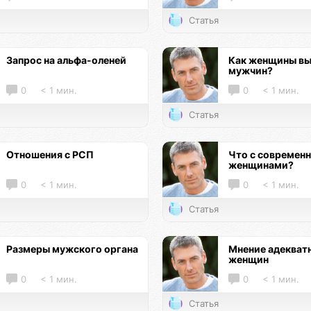
Статья
Запрос на альфа-оленей
Как женщины в
мужчин?
0
< 1 мин.
0
< 1 мин.
Статья
Отношения с РСП
Что с современ
женщинами?
0
< 1 мин.
0
< 1 мин.
Статья
Размеры мужского органа
Мнение адекват
женщин
0
< 1 мин.
0
< 1 мин.
Статья