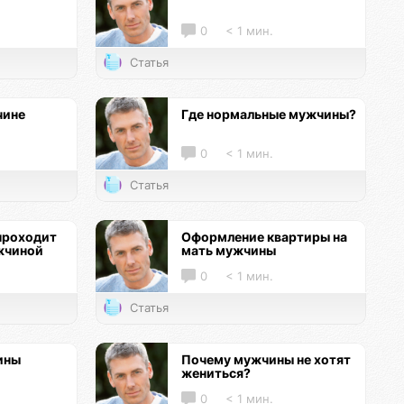
0
< 1 мин.
Статья
чине
Где нормальные мужчины?
0
< 1 мин.
Статья
проходит
Оформление квартиры на
жчиной
мать мужчины
0
< 1 мин.
Статья
ины
Почему мужчины не хотят
жениться?
0
< 1 мин.