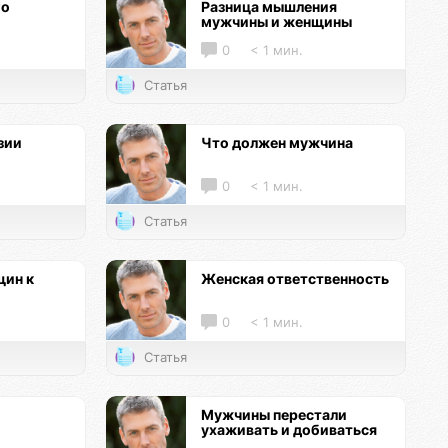
го
Разница мышления
мужчины и женщины
0
< 1 мин.
Статья
зии
Что должен мужчина
0
< 1 мин.
Статья
ин к
Женская ответственность
0
< 1 мин.
Статья
Мужчины перестали
ухаживать и добиваться