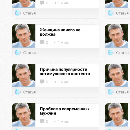
0
< 1 мин.
Статья
Статья
Женщина ничего не
должна
0
< 1 мин.
Статья
Статья
Причина популярности
антимужского контента
0
< 1 мин.
Статья
Статья
Проблема современных
мужчин
0
< 1 мин.