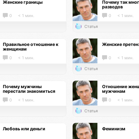
Женские границы
Почему так мно
разводов
0
< 1 мин.
0
< 1 мин.
Статья
Правильное отношение к
Женские претен
женщинам
0
< 1 мин.
0
< 1 мин.
Статья
Почему мужчины
Отношение женщ
перестали знакомиться
мужчинам
0
< 1 мин.
0
< 1 мин.
Статья
Любовь или деньги
Феминизм