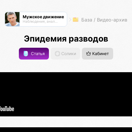
Мужское движение
База / Видео-архив
Наблюдения, анализ, обсуждения
Эпидемия разводов
Статья
Солики
Кабинет